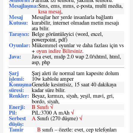
Mesajlaşma
:
Sms, ems, mms, e-posta, multi media,
kısa mesaj
,
Mesaj
Mesajlar her yerde insanlarla bağlantı
Kutusu:
kurabilir, internet olmadan metin mesajı
ata bilir.
Tarayıcı
:
Belge görüntüleyici (word, excel,
powerpoint, pdf)
Oyunlar
:
Mükemmel oyunlar ve daha fazlası için vs
+
oyun indire Bilirsiniz.
Java
:
Java evet, mıdp 2.0 wap 2.0/xhtml, html,
asp, php
Şarj
Şarj aleti ile normal tam kapesite dolum
işlemi
:
10w kablolu amper
Konuşma
Genelde kesintisiz, 15 saat 40 dakikaya
süresi
:
kadar süre bilir.
Renkler:
Beyaz, kırmızı, siyah, yeşil, mavi, gri,
bordo, siyah,
Enerji
:
B Sınıfı √
Pil
:
PiL:3700 A mAh
√
Serbest
A
Sınıfı (270 düşme)
√
düşüş
:
Tamir
B
sınıfı – özetle: evet, cep telefonları