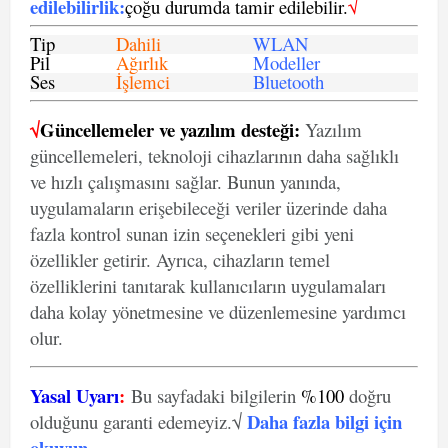
edilebilirlik
:
çoğu durumda tamir edilebilir.
√
Tip
Dahili
WLAN
Pil
Ağırlık
Modeller
Ses
İşlemci
Bluetooth
√
Güncellemeler ve yazılım desteği:
Yazılım
güncellemeleri, teknoloji cihazlarının daha sağlıklı
ve hızlı çalışmasını sağlar. Bunun yanında,
uygulamaların erişebileceği veriler üzerinde daha
fazla kontrol sunan izin seçenekleri gibi yeni
özellikler getirir. Ayrıca, cihazların temel
özelliklerini tanıtarak kullanıcıların uygulamaları
daha kolay yönetmesine ve düzenlemesine yardımcı
olur.
Yasal Uyarı
:
Bu sayfadaki bilgilerin
%100
doğru
Daha fazla bilgi için
olduğunu garanti edemeyiz.√
okuyun
.