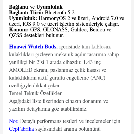
Bağlantı ve Uyumluluk
Bağlantı Türü:
Bluetooth 5.2
Uyumluluk:
HarmonyOS 2 ve üzeri, Android 7.0 ve
üzeri, iOS 9.0 ve üzeri işletim sistemleriyle çalışır.
Konum:
GPS, GLONASS, Galileo, Beidou ve
QZSS destekleri bulunur.
Huawei Watch Buds
, içerisinde tam kablosuz
kulaklıkları gizleyen mekanik açılır tasarıma sahip
yenilikçi bir 2’si 1 arada cihazdır. 1.43 inç
AMOLED ekranı, paslanmaz çelik kasası ve
kulaklıkların aktif gürültü engelleme (ANC)
özelliğiyle dikkat çeker.
Temel Teknik Özellikler
Aşağıdaki liste üzerinden cihazın donanım ve
yazılım detaylarına göz atabilirsiniz.
Not
:
Detaylı performans testleri ve incelemeler için
CepFabrika
sayfasındaki arama bölümünü