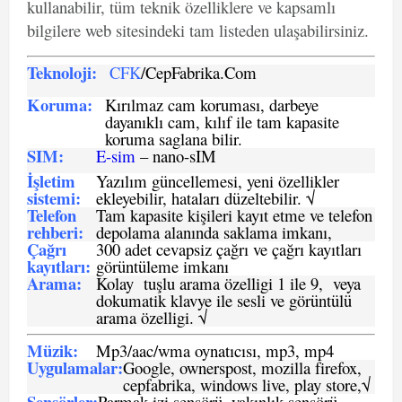
kullanabilir, tüm teknik özelliklere ve kapsamlı
bilgilere web sitesindeki tam listeden ulaşabilirsiniz.
Teknoloji:
CFK
/CepFabrika.Com
Koruma:
Kırılmaz cam koruması, darbeye
dayanıklı cam, kılıf ile tam kapasite
koruma saglana bilir.
SIM
:
E-sim
– nano-sIM
İşletim
Yazılım güncellemesi, yeni özellikler
sistemi
:
ekleyebilir, hataları düzeltebilir. √
Telefon
Tam kapasite kişileri kayıt etme ve telefon
rehberi
:
depolama alanında saklama imkanı,
Çağrı
300 adet cevapsiz çağrı ve çağrı kayıtları
kayıtları
:
görüntüleme imkanı
Arama:
Kolay tuşlu arama özelligi 1 ile 9, veya
dokumatik klavye ile sesli ve görüntülü
arama özelligi. √
Müzik:
Mp3/aac/wma oynatıcısı, mp3, mp4
Uygulamalar:
Google, ownerspost, mozilla firefox,
cepfabrika, windows live, play store,√
Sensö
rler
:
Parmak izi sensörü, yakınlık sensörü.