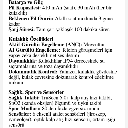
Batarya ve Güç
Pil Kapasitesi:
410 mAh (saat), 30 mAh (her bir
kulaklık)
Beklenen Pil Ömrü:
Akıllı saat modunda 3 güne
kadar
Şarj Süresi:
Tam şarj yaklaşık 100 dakika sürer.
Kulaklık Özellikleri
Aktif Gürültü Engelleme (ANC):
Mevcuttur
AI Gürültü Engelleme:
Telefon görüşmeleri için
yapay zeka destekli net ses iletimi
Dayanıklılık:
Kulaklıklar IP54 derecesinde su
sıçramalarına ve toza dayanıklıdır
Dokunmatik Kontrol:
Yalnızca kulaklık gövdesine
değil, kulak çevresine dokunarak kontrol edebilme
imkanı
Sağlık, Spor ve Sensörler
Sağlık Takibi:
TruSeen 5.0+ kalp atış hızı takibi,
SpO2 (kanda oksijen) ölçümü ve uyku takibi
Spor Modları:
80’den fazla egzersiz modu
Sensörler:
6 eksenli atalet sensörleri (jiroskop,
ivmeölçer), optik kalp atış hızı sensörü, ortam ışığı
sensörü