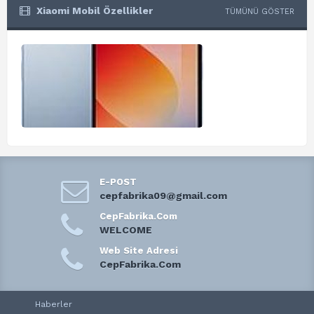
Xiaomi Mobil Özellikler
TÜMÜNÜ GÖSTER
E-POST
cepfabrika09@gmail.com
CepFabrika.Com
WELCOME
Web Site Adresi
CepFabrika.Com
Haberler