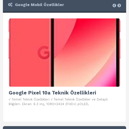
Google Mobil Özellikler
Google Pixel 10a Teknik Özellikleri
Go
√ Temel Teknik Özellikleri √ Temel Teknik Özellikler ve Detaylı
√ Te
Bilgileri. Ekran: 6.3 inç, 1080×2424 (FHD+) pOLED,
ve D