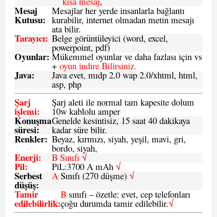
kısa mesaj
,
Mesaj
Mesajlar her yerde insanlarla bağlantı
Kutusu:
kurabilir, internet olmadan metin mesajı
ata bilir.
Tarayıcı
:
Belge görüntüleyici (word, excel,
powerpoint, pdf)
Oyunlar
:
Mükemmel oyunlar ve daha fazlası için vs
+
oyun indire Bilirsiniz.
Java
:
Java evet, mıdp 2.0 wap 2.0/xhtml, html,
asp, php
Şarj
Şarj aleti ile normal tam kapesite dolum
işlemi
:
10w kablolu amper
Konuşma
Genelde kesintisiz, 15 saat 40 dakikaya
süresi
:
kadar süre bilir.
Renkler:
Beyaz, kırmızı, siyah, yeşil, mavi, gri,
bordo, siyah,
Enerji
:
B Sınıfı √
Pil
:
PiL:3700 A mAh
√
Serbest
A
Sınıfı (270 düşme)
√
düşüş
:
Tamir
B
sınıfı – özetle: evet, cep telefonları
edilebilirlik
:
çoğu durumda tamir edilebilir.
√