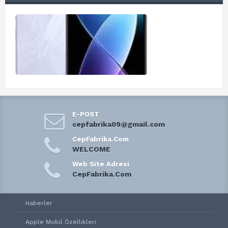
E-POST
cepfabrika09@gmail.com
CepFabrika.Com
WELCOME
Web Site Adresi
CepFabrika.Com
Haberler
Apple Mobil Özellikleri