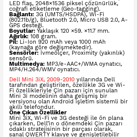
LED flaş, 2048×1536 piksel çözünürlük,
coğrafi etiketleme (Geo-tagging).
Bağlantı:
3G (UMTS/HSDPA), Wi-Fi
(802.11b/g), Bluetooth 2.0, Micro USB 2.0, A-
GPS desteği.
Boyutlar:
Yaklaşık
120 ×59. ×11.7 mm
.
Ağırlık:
108 gram.
Pil:
Li-Ion 920 mAh veya 1000 mAh
(kaynağa göre değişmektedir).
Sensörler:
İvmeölçer, Proximity (yakınlık)
sensörü.
Multimedya:
MP3/e-AAC+/WMA oynatıcı,
MP4/H.264/WMV oynatıcı.
Dell Mini 3iX, 2009-2010
yıllarında Dell
tarafından geliştirilen, özellikle 3G ve Wi-
Fi özellikleriyle Çin pazarı için sunulan
Mini 3i modelinin daha gelişmiş bir
versiyonu olan Android işletim sistemli bir
akıllı telefondur.
Öne Çıkan Özellikler
Mini 3iX, Wi-Fi ve 3G desteği ile ön plana
çıkarken, Dell’in o dönemdeki Çin pazarı
odaklı stratejisinin bir parçası olarak,
sanal QWERTY klavye ve genişletilebilir