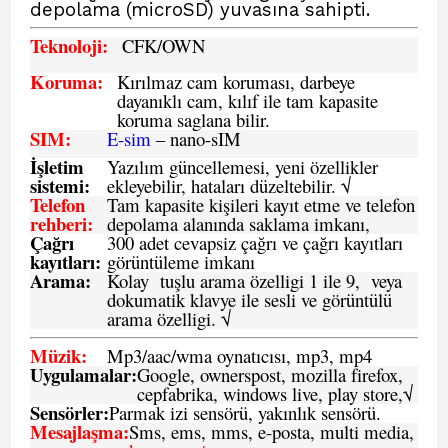
depolama (microSD) yuvasına sahipti.
Teknoloji:
CFK
/OWN
Koruma:
Kırılmaz cam koruması, darbeye
dayanıklı cam, kılıf ile tam kapasite
koruma saglana bilir.
SIM
:
E-sim
– nano-sIM
İşletim
Yazılım güncellemesi, yeni özellikler
sistemi
:
ekleyebilir, hataları düzeltebilir. √
Telefon
Tam kapasite kişileri kayıt etme ve telefon
rehberi
:
depolama alanında saklama imkanı,
Çağrı
300 adet cevapsiz çağrı ve çağrı kayıtları
kayıtları
:
görüntüleme imkanı
Arama:
Kolay tuşlu arama özelligi 1 ile 9, veya
dokumatik klavye ile sesli ve görüntülü
arama özelligi. √
Müzik:
Mp3/aac/wma oynatıcısı, mp3, mp4
Uygulamalar:
Google, ownerspost, mozilla firefox,
cepfabrika, windows live, play store,√
Sensö
rler
:
Parmak izi sensörü, yakınlık sensörü.
Mesajlaşma
:
Sms, ems, mms, e-posta, multi media,