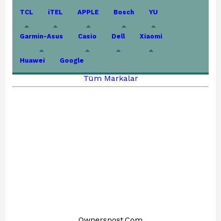
TCL
iTEL
APPLE
Bosch
YU
Garmin-Asus
Casio
Dell
Xiaomi
Huawei
Google
Tüm Markalar
Ownerspost.Com