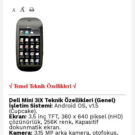
+
-
√ Temel Teknik Öze
llikleri √
Dell Mini 3iX Teknik Özellikleri
(Genel)
İşletim Sistemi:
Android OS, v1.5
(Cupcake).
Ekran:
3.5 inç TFT, 360 x 640 piksel (nHD)
çözünürlük, 256K renk, Kapasitif
dokunmatik ekran.
Kamera:
3.15 MP arka kamera, otofokus,