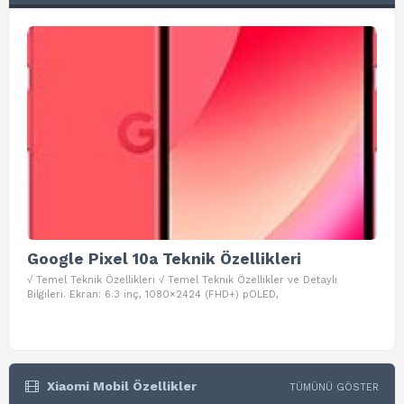
Google Pixel 10a Teknik Özellikleri
Go
√ Temel Teknik Özellikleri √ Temel Teknik Özellikler ve Detaylı
√ Te
Bilgileri. Ekran: 6.3 inç, 1080×2424 (FHD+) pOLED,
ve D
Xiaomi Mobil Özellikler
TÜMÜNÜ GÖSTER