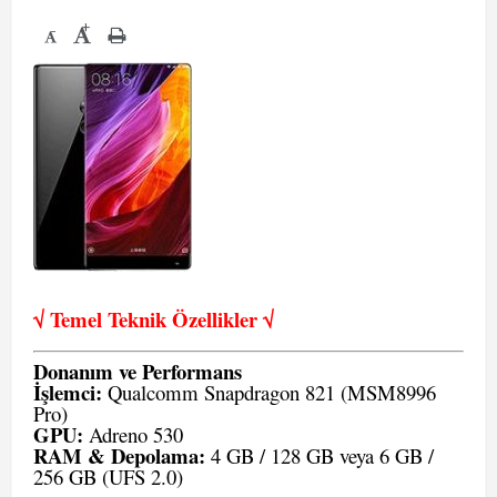
+
-
√ Temel Teknik Öze
llikler √
Donanım ve Performans
İşlemci:
Qualcomm Snapdragon 821 (MSM8996
Pro)
GPU:
Adreno 530
RAM & Depolama:
4 GB / 128 GB veya 6 GB /
256 GB (UFS 2.0)