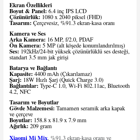
Ekran Özellikleri
Boyut & Panel:
6.4 inç IPS LCD
Çözünürlük:
1080 x 2040 piksel (FHD)
Tasarım:
Çerçevesiz, %91.3 ekran-kasa oranı
Kamera ve Ses
Arka Kamera:
16 MP, f/2.0, PDAF
Ön Kamera:
5 MP (alt köşede konumlandırılmış)
Ses:
192kHz/24-bit yüksek çözünürlüklü ses desteği,
standart 3.5 mm jak girişi
Batarya ve Bağlantı
Kapasite:
4400 mAh (Çıkarılamaz)
Şarj:
18W Hızlı Şarj (Quick Charge 3.0)
Bağlantılar:
Type-C 1.0, Wi-Fi 802.11ac, Bluetooth
4.2, NFC
Tasarım ve Boyutlar
Gövde Malzemesi:
Tamamen seramik arka kapak
ve çerçeve
Boyutlar:
158.8 x 81.9 x 7.9 mm
Ağırlık:
209 gram
Xiaomi Mi Mix
, %91.3 ekran-kasa oranı ve