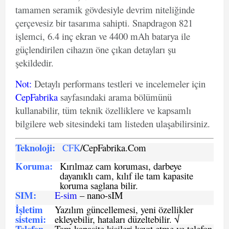
tamamen seramik gövdesiyle devrim niteliğinde
çerçevesiz bir tasarıma sahipti. Snapdragon 821
işlemci, 6.4 inç ekran ve 4400 mAh batarya ile
güçlendirilen cihazın öne çıkan detayları şu
şekildedir.
Not
:
Detaylı performans testleri ve incelemeler için
CepFabrika
sayfasındaki arama bölümünü
kullanabilir, tüm teknik özelliklere ve kapsamlı
bilgilere web sitesindeki tam listeden ulaşabilirsiniz.
Teknoloji:
CFK
/CepFabrika.Com
Koruma:
Kırılmaz cam koruması, darbeye
dayanıklı cam, kılıf ile tam kapasite
koruma saglana bilir.
SIM
:
E-sim
– nano-sIM
İşletim
Yazılım güncellemesi, yeni özellikler
sistemi
:
ekleyebilir, hataları düzeltebilir. √
Telefon
Tam kapasite kişileri kayıt etme ve telefon