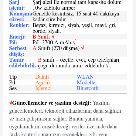
Şarj
Şarj aleti ile normal tam kapesite dolum
işlemi
:
10w kablolu amper
Konuşma
Genelde kesintisiz, 15 saat 40 dakikaya
süresi
:
kadar süre bilir.
Renkler:
Beyaz, kırmızı, siyah, yeşil, mavi, gri,
bordo, siyah,
Enerji
:
B Sınıfı √
Pil
:
PiL:3700 A mAh
√
Serbest
A
Sınıfı (270 düşme)
√
düşüş
:
Tamir
B
sınıfı – özetle: evet, cep telefonları
edilebilirlik
:
çoğu durumda tamir edilebilir.
√
Tip
Dahili
WLAN
Pil
Ağırlık
Modeller
Ses
İşlemci
Bluetooth
√
Güncellemeler ve yazılım desteği:
Yazılım
güncellemeleri, teknoloji cihazlarının daha sağlıklı
ve hızlı çalışmasını sağlar. Bunun yanında,
uygulamaların erişebileceği veriler üzerinde daha
fazla kontrol sunan izin seçenekleri gibi yeni