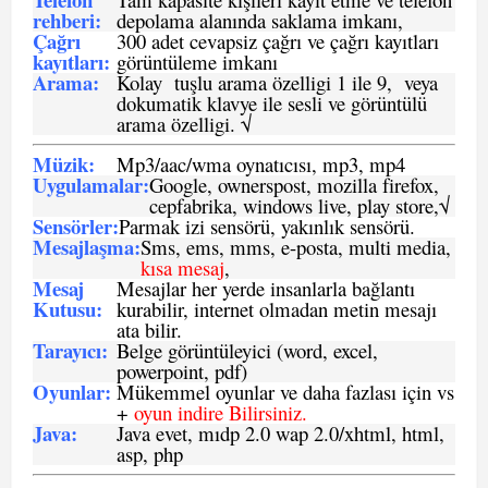
rehberi
:
depolama alanında saklama imkanı,
Çağrı
300 adet cevapsiz çağrı ve çağrı kayıtları
kayıtları
:
görüntüleme imkanı
Arama:
Kolay tuşlu arama özelligi 1 ile 9, veya
dokumatik klavye ile sesli ve görüntülü
arama özelligi. √
Müzik:
Mp3/aac/wma oynatıcısı, mp3, mp4
Uygulamalar:
Google, ownerspost, mozilla firefox,
cepfabrika, windows live, play store,√
Sensö
rler
:
Parmak izi sensörü, yakınlık sensörü.
Mesajlaşma
:
Sms, ems, mms, e-posta, multi media,
kısa mesaj
,
Mesaj
Mesajlar her yerde insanlarla bağlantı
Kutusu:
kurabilir, internet olmadan metin mesajı
ata bilir.
Tarayıcı
:
Belge görüntüleyici (word, excel,
powerpoint, pdf)
Oyunlar
:
Mükemmel oyunlar ve daha fazlası için vs
+
oyun indire Bilirsiniz.
Java
:
Java evet, mıdp 2.0 wap 2.0/xhtml, html,
asp, php