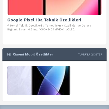
Google Pixel 10a Teknik Özellikleri
Go
√ Temel Teknik Özellikleri √ Temel Teknik Özellikler ve Detaylı
√ Te
Bilgileri. Ekran: 6.3 inç, 1080×2424 (FHD+) pOLED,
ve D
Xiaomi Mobil Özellikler
TÜMÜNÜ GÖSTER