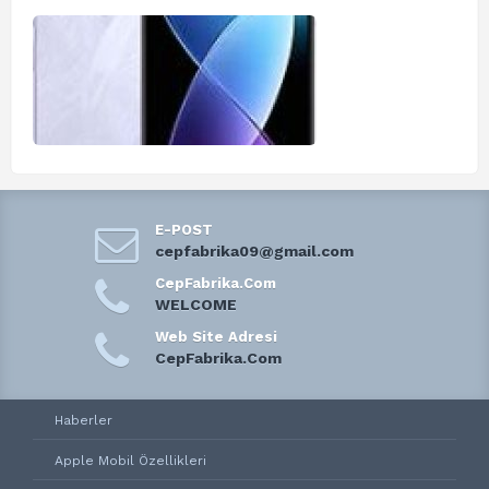
E-POST
cepfabrika09@gmail.com
CepFabrika.Com
WELCOME
Web Site Adresi
CepFabrika.Com
Haberler
Apple Mobil Özellikleri