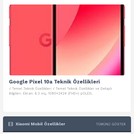
Google Pixel 10a Teknik Özellikleri
Go
√ Temel Teknik Özellikleri √ Temel Teknik Özellikler ve Detaylı
√ Te
Bilgileri. Ekran: 6.3 inç, 1080×2424 (FHD+) pOLED,
ve D
Xiaomi Mobil Özellikler
TÜMÜNÜ GÖSTER