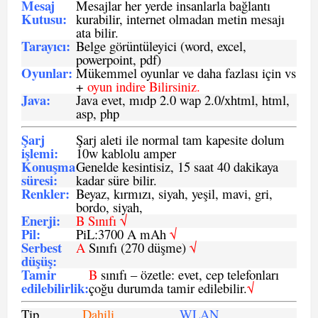
Mesaj
Mesajlar her yerde insanlarla bağlantı
Kutusu:
kurabilir, internet olmadan metin mesajı
ata bilir.
Tarayıcı
:
Belge görüntüleyici (word, excel,
powerpoint, pdf)
Oyunlar
:
Mükemmel oyunlar ve daha fazlası için vs
+
oyun indire Bilirsiniz.
Java
:
Java evet, mıdp 2.0 wap 2.0/xhtml, html,
asp, php
Şarj
Şarj aleti ile normal tam kapesite dolum
işlemi
:
10w kablolu amper
Konuşma
Genelde kesintisiz, 15 saat 40 dakikaya
süresi
:
kadar süre bilir.
Renkler:
Beyaz, kırmızı, siyah, yeşil, mavi, gri,
bordo, siyah,
Enerji
:
B Sınıfı √
Pil
:
PiL:3700 A mAh
√
Serbest
A
Sınıfı (270 düşme)
√
düşüş
:
Tamir
B
sınıfı – özetle: evet, cep telefonları
edilebilirlik
:
çoğu durumda tamir edilebilir.
√
Tip
Dahili
WLAN