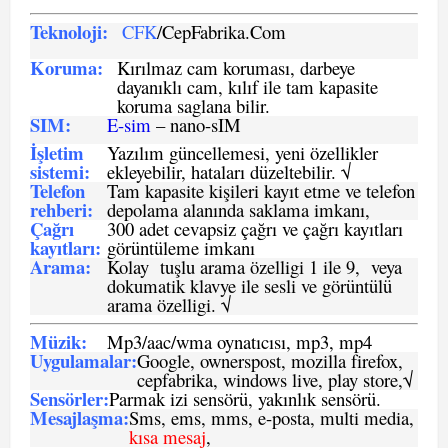
Teknoloji:
CFK
/CepFabrika.Com
Koruma:
Kırılmaz cam koruması, darbeye
dayanıklı cam, kılıf ile tam kapasite
koruma saglana bilir.
SIM
:
E-sim
– nano-sIM
İşletim
Yazılım güncellemesi, yeni özellikler
sistemi
:
ekleyebilir, hataları düzeltebilir. √
Telefon
Tam kapasite kişileri kayıt etme ve telefon
rehberi
:
depolama alanında saklama imkanı,
Çağrı
300 adet cevapsiz çağrı ve çağrı kayıtları
kayıtları
:
görüntüleme imkanı
Arama:
Kolay tuşlu arama özelligi 1 ile 9, veya
dokumatik klavye ile sesli ve görüntülü
arama özelligi. √
Müzik:
Mp3/aac/wma oynatıcısı, mp3, mp4
Uygulamalar:
Google, ownerspost, mozilla firefox,
cepfabrika, windows live, play store,√
Sensö
rler
:
Parmak izi sensörü, yakınlık sensörü.
Mesajlaşma
:
Sms, ems, mms, e-posta, multi media,
kısa mesaj
,