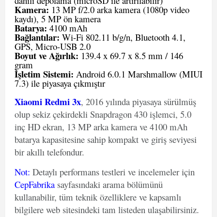
dahili depolama (microSD ile artırılabilir)
Kamera:
13 MP f/2.0 arka kamera (1080p video
kaydı), 5 MP ön kamera
Batarya:
4100 mAh
Bağlantılar:
Wi-Fi 802.11 b/g/n, Bluetooth 4.1,
GPS, Micro-USB 2.0
Boyut ve Ağırlık:
139.4 x 69.7 x 8.5 mm / 146
gram
İşletim Sistemi:
Android 6.0.1 Marshmallow (MIUI
7.3) ile piyasaya çıkmıştır
Xiaomi Redmi 3x
, 2016 yılında piyasaya sürülmüş
olup sekiz çekirdekli Snapdragon 430 işlemci, 5.0
inç HD ekran, 13 MP arka kamera ve 4100 mAh
batarya kapasitesine sahip kompakt ve giriş seviyesi
bir akıllı telefondur.
Not
:
Detaylı performans testleri ve incelemeler için
CepFabrika
sayfasındaki arama bölümünü
kullanabilir, tüm teknik özelliklere ve kapsamlı
bilgilere web sitesindeki tam listeden ulaşabilirsiniz.