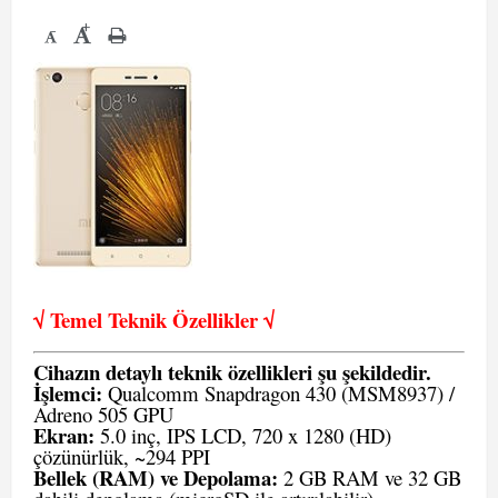
+
-
√ Temel Teknik Öze
llikler √
Cihazın detaylı teknik özellikleri şu şekildedir.
İşlemci:
Qualcomm Snapdragon 430 (MSM8937) /
Adreno 505 GPU
Ekran:
5.0 inç, IPS LCD, 720 x 1280 (HD)
çözünürlük, ~294 PPI
Bellek (RAM) ve Depolama:
2 GB RAM ve 32 GB