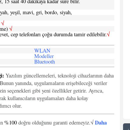
, 15 saat 40 dakikaya kadar süre bilir.
yah, yeşil, mavi, gri, bordo, siyah,
h
√
şme)
√
 evet, cep telefonları çoğu durumda tamir edilebilir.
√
WLAN
Modeller
Bluetooth
i:
Yazılım güncellemeleri, teknoloji cihazlarının daha
. Bunun yanında, uygulamaların erişebileceği veriler
in seçenekleri gibi yeni özellikler getirir. Ayrıca,
arak kullanıcıların uygulamaları daha kolay
ımcı olur.
Daha
in
%100
doğru olduğunu garanti edemeyiz.√