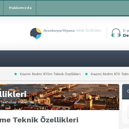
Hakkımızda
Avusturya/Viyana
HAVA DURUMU
E-p
De
edmi R70m Teknik Özellikleri
Xiaomi Redmi R70 Teknik Özellikleri
Xia
likleri
Teknoloji Haberleri
me Teknik Özellikleri