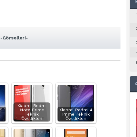
-Görselleri-
Xiaomi Redmi
i
Note Prime
Xiaomi Redmi 4
Teknik
Prime Teknik
Özellikleri
Özellikleri