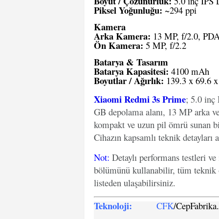
Boyut / Çözünürlük:
5.0 inç IPS 
Piksel Yoğunluğu:
~294 ppi
Kamera
Arka Kamera:
13 MP, f/2.0, PDA
Ön Kamera:
5 MP, f/2.2
Batarya & Tasarım
Batarya Kapasitesi:
4100 mAh
Boyutlar / Ağırlık:
139.3 x 69.6 
Xiaomi Redmi 3s Prime
; 5.0 in
GB depolama alanı, 13 MP arka v
kompakt ve uzun pil ömrü sunan bir
Cihazın kapsamlı teknik detayları a
Not
:
Detaylı performans testleri ve
bölümünü kullanabilir, tüm teknik 
listeden ulaşabilirsiniz.
Teknoloji:
CFK
/CepFabrik