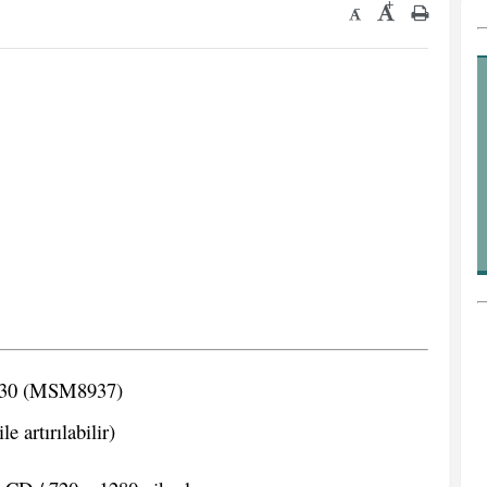
+
-
430 (MSM8937)
 artırılabilir)