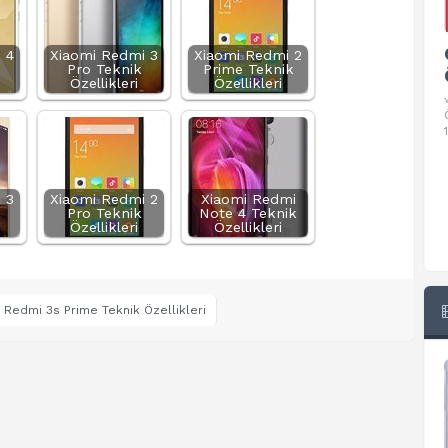
Google Pixel 10 Pro Teknik
 4
Xiaomi Redmi 3
Xiaomi Redmi 2
Pro Teknik
Prime Teknik
Özellikleri
Özellikleri
Özellikleri
√ Temel Teknik Özellikleri √ Temel Teknik
Özellikler ve Detaylı Bilgileri. Ekran: 6.3 inç,
1280 x 2856 piksel, 120 Hz LTPO
 3
Xiaomi Redmi 2
Xiaomi Redmi
Pro Teknik
Note 4 Teknik
Özellikleri
Özellikleri
 Redmi 3s Prime Teknik Özellikleri