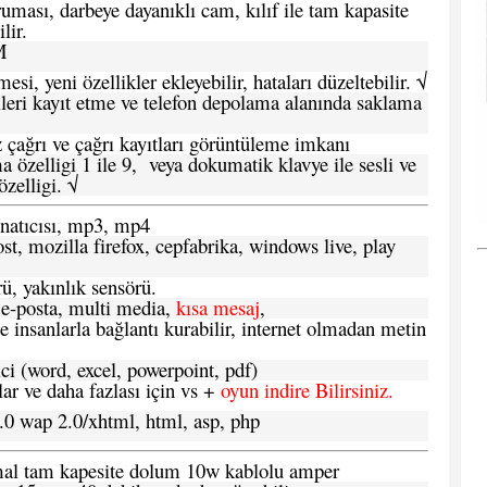
ması, darbeye dayanıklı cam, kılıf ile tam kapasite
lir.
M
si, yeni özellikler ekleyebilir, hataları düzeltebilir. √
leri kayıt etme ve telefon depolama alanında saklama
 çağrı ve çağrı kayıtları görüntüleme imkanı
 özelligi 1 ile 9, veya dokumatik klavye ile sesli ve
zelligi. √
atıcısı, mp3, mp4
t, mozilla firefox, cepfabrika, windows live, play
ü, yakınlık sensörü.
e-posta, multi media,
kısa mesaj
,
e insanlarla bağlantı kurabilir, internet olmadan metin
ci (word, excel, powerpoint, pdf)
 ve daha fazlası için vs +
oyun indire Bilirsiniz.
.0 wap 2.0/xhtml, html, asp, php
ormal tam kapesite dolum 10w kablolu amper