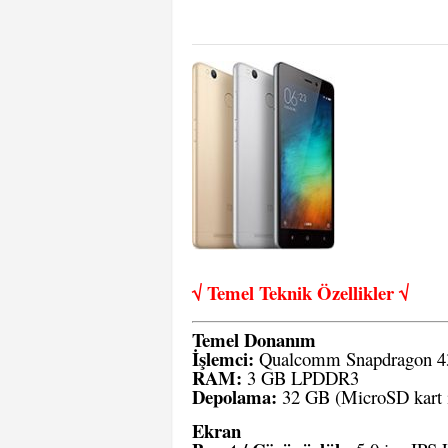
√ Temel Teknik Öze
llikler √
Temel Donanım
İşlemci:
Qualcomm Snapdragon 
RAM:
3 GB LPDDR3
Depolama:
32 GB (MicroSD kart ile
Ekran