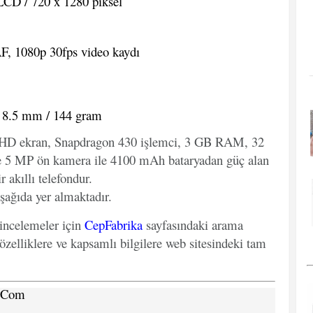
LCD / 720 x 1280 piksel
F, 1080p 30fps video kaydı
x 8.5 mm / 144 gram
ç HD ekran, Snapdragon 430 işlemci, 3 GB RAM, 32
e 5 MP ön kamera ile 4100 mAh bataryadan güç alan
 akıllı telefondur.
şağıda yer almaktadır.
 incelemeler için
CepFabrika
sayfasındaki arama
özelliklere ve kapsamlı bilgilere web sitesindeki tam
a.Com