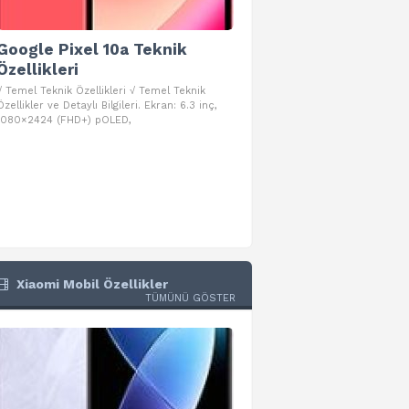
Google Pixel 10a Teknik
Google Pixel 10 Pro 
Özellikleri
Teknik Özellikleri
√ Temel Teknik Özellikleri √ Temel Teknik
√ Temel Teknik Özellikleri √ Goog
Özellikler ve Detaylı Bilgileri. Ekran: 6.3 inç,
Pro Fold Teknik Özellikleri ve Detay
1080×2424 (FHD+) pOLED,
İşlemci: Google Tensor G5
Xiaomi Mobil Özellikler
TÜMÜNÜ GÖSTER