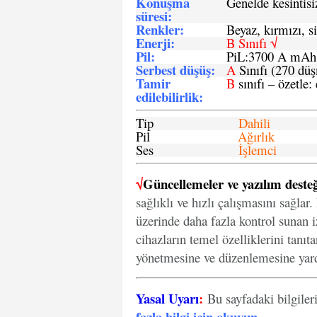
Konuşma
Genelde kesintisiz
süresi
:
Renkler:
Beyaz, kırmızı, si
Enerji
:
B Sınıfı √
Pil
:
PiL:3700 A mA
Serbest düşüş
:
A
Sınıfı (270 dü
Tamir
B
sınıfı – özetle:
edilebilirlik
:
Tip
Dahili
Pil
Ağırlık
Ses
İşlemci
√
Güncellemeler ve yazılım desteğ
sağlıklı ve hızlı çalışmasını sağlar
üzerinde daha fazla kontrol sunan iz
cihazların temel özelliklerini tanıt
yönetmesine ve düzenlemesine yard
Yasal Uyarı
:
Bu sayfadaki bilgiler
fazla bilgi için okuyun
.