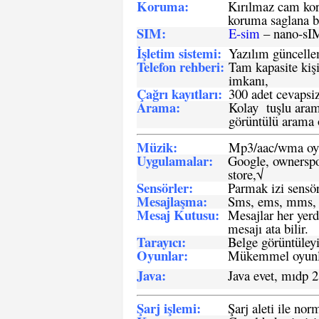
Koruma:
Kırılmaz cam koru
koruma saglana bi
SIM
:
E-sim
– nano-sI
İşletim sistemi
:
Yazılım güncelleme
Telefon rehberi
:
Tam kapasite kişi
imkanı,
Çağrı kayıtları
:
300 adet cevapsiz
Arama:
Kolay tuşlu arama
görüntülü arama ö
Müzik:
Mp3/aac/wma oyn
Uygulamalar:
Google, ownerspos
store,√
Sensö
rler
:
Parmak izi sensör
Mesajlaşma
:
Sms, ems, mms, 
Mesaj Kutusu:
Mesajlar her yerd
mesajı ata bilir.
Tarayıcı
:
Belge görüntüleyi
Oyunlar
:
Mükemmel oyunlar
Java
:
Java evet, mıdp 2
Şarj işlemi
:
Şarj aleti ile n