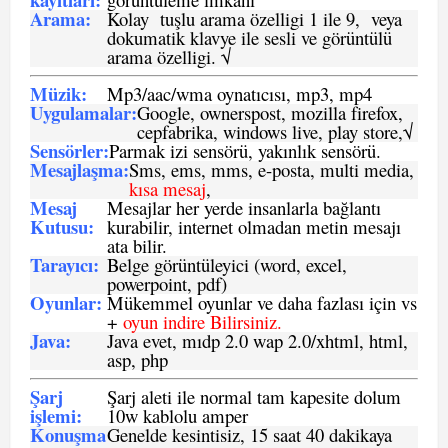
Arama:
Kolay tuşlu arama özelligi 1 ile 9, veya
dokumatik klavye ile sesli ve görüntülü
arama özelligi. √
Müzik:
Mp3/aac/wma oynatıcısı, mp3, mp4
Uygulamalar:
Google, ownerspost, mozilla firefox,
cepfabrika, windows live, play store,√
Sensö
rler
:
Parmak izi sensörü, yakınlık sensörü.
Mesajlaşma
:
Sms, ems, mms, e-posta, multi media,
kısa mesaj
,
Mesaj
Mesajlar her yerde insanlarla bağlantı
Kutusu:
kurabilir, internet olmadan metin mesajı
ata bilir.
Tarayıcı
:
Belge görüntüleyici (word, excel,
powerpoint, pdf)
Oyunlar
:
Mükemmel oyunlar ve daha fazlası için vs
+
oyun indire Bilirsiniz.
Java
:
Java evet, mıdp 2.0 wap 2.0/xhtml, html,
asp, php
Şarj
Şarj aleti ile normal tam kapesite dolum
işlemi
:
10w kablolu amper
Konuşma
Genelde kesintisiz, 15 saat 40 dakikaya