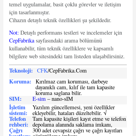
temel uygulamalar, basit çoklu görevler ve iletişim
için tasarlanmıştır.
Cihazın detaylı teknik özellikleri şu şekildedir.
Not
:
Detaylı performans testleri ve incelemeler için
CepFabrika
sayfasındaki arama bölümünü
kullanabilir, tüm teknik özelliklere ve kapsamlı
bilgilere web sitesindeki tam listeden ulaşabilirsiniz.
Teknoloji:
CFK
/CepFabrika.Com
Koruma:
Kırılmaz cam koruması, darbeye
dayanıklı cam, kılıf ile tam kapasite
koruma saglana bilir.
SIM
:
E-sim
– nano-sIM
İşletim
Yazılım güncellemesi, yeni özellikler
sistemi
:
ekleyebilir, hataları düzeltebilir. √
Telefon
Tam kapasite kişileri kayıt etme ve telefon
rehberi
:
depolama alanında saklama imkanı,
Çağrı
300 adet cevapsiz çağrı ve çağrı kayıtları
kayıtları
:
görüntüleme imkanı