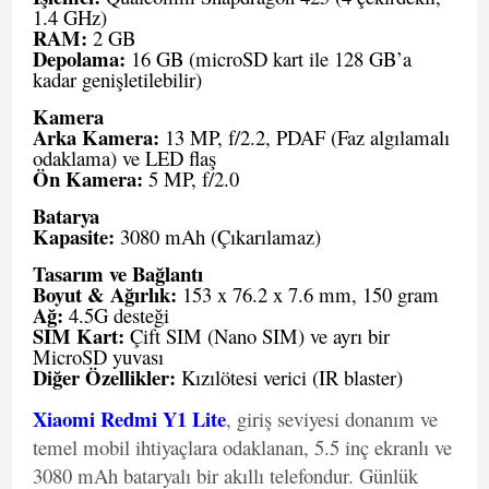
1.4 GHz)
RAM:
2 GB
Depolama:
16 GB (microSD kart ile 128 GB’a
kadar genişletilebilir)
Kamera
Arka Kamera:
13 MP, f/2.2, PDAF (Faz algılamalı
odaklama) ve LED flaş
Ön Kamera:
5 MP, f/2.0
Batarya
Kapasite:
3080 mAh (Çıkarılamaz)
Tasarım ve Bağlantı
Boyut & Ağırlık:
153 x 76.2 x 7.6 mm, 150 gram
Ağ:
4.5G desteği
SIM Kart:
Çift SIM (Nano SIM) ve ayrı bir
MicroSD yuvası
Diğer Özellikler:
Kızılötesi verici (IR blaster)
Xiaomi Redmi Y1 Lite
, giriş seviyesi donanım ve
temel mobil ihtiyaçlara odaklanan, 5.5 inç ekranlı ve
3080 mAh bataryalı bir akıllı telefondur. Günlük