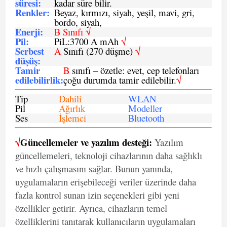
süresi
:
kadar süre bilir.
Renkler:
Beyaz, kırmızı, siyah, yeşil, mavi, gri,
bordo, siyah,
Enerji
:
B Sınıfı √
Pil
:
PiL:3700 A mAh
√
Serbest
A
Sınıfı (270 düşme)
√
düşüş
:
Tamir
B
sınıfı – özetle: evet, cep telefonları
edilebilirlik
:
çoğu durumda tamir edilebilir.
√
Tip
Dahili
WLAN
Pil
Ağırlık
Modeller
Ses
İşlemci
Bluetooth
√
Güncellemeler ve yazılım desteği:
Yazılım
güncellemeleri, teknoloji cihazlarının daha sağlıklı
ve hızlı çalışmasını sağlar. Bunun yanında,
uygulamaların erişebileceği veriler üzerinde daha
fazla kontrol sunan izin seçenekleri gibi yeni
özellikler getirir. Ayrıca, cihazların temel
özelliklerini tanıtarak kullanıcıların uygulamaları