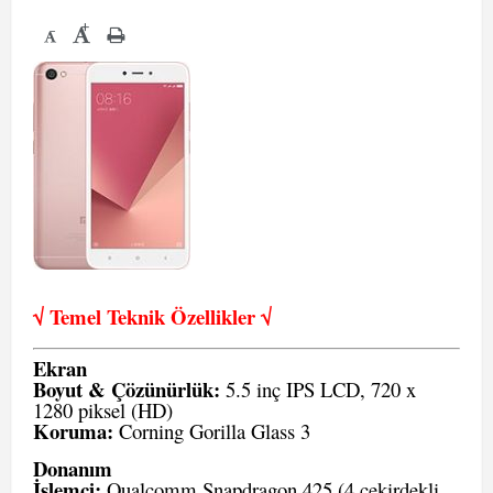
+
-
√ Temel Teknik Öze
llikler √
Ekran
Boyut & Çözünürlük:
5.5 inç IPS LCD, 720 x
1280 piksel (HD)
Koruma:
Corning Gorilla Glass 3
Donanım
İşlemci:
Qualcomm Snapdragon 425 (4 çekirdekli,