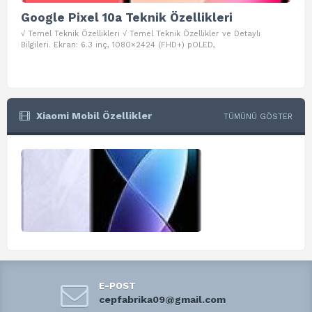
Google Pixel 10a Teknik Özellikleri
Go
√ Temel Teknik Özellikleri √ Temel Teknik Özellikler ve Detaylı
√ Te
Bilgileri. Ekran: 6.3 inç, 1080×2424 (FHD+) pOLED,
ve D
Xiaomi Mobil Özellikler
TÜMÜNÜ GÖSTER
E-POST
cepfabrika09@gmail.com