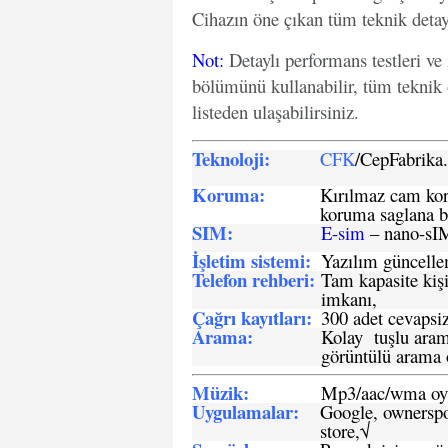
Cihazın öne çıkan tüm teknik detayl
Not
:
Detaylı performans testleri ve
bölümünü kullanabilir, tüm teknik 
listeden ulaşabilirsiniz.
Teknoloji:
CFK
/CepFabrik
Koruma:
Kırılmaz cam koru
koruma saglana bi
SIM
:
E-sim
– nano-sI
İşletim sistemi
:
Yazılım güncelleme
Telefon rehberi
:
Tam kapasite kişi
imkanı,
Çağrı kayıtları
:
300 adet cevapsiz
Arama:
Kolay tuşlu arama
görüntülü arama ö
Müzik:
Mp3/aac/wma oyn
Uygulamalar:
Google, ownerspos
store,√