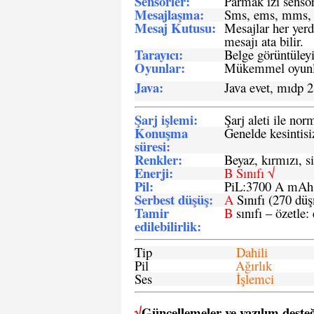
Sensö
rler
:
Parmak izi sensör
Mesajlaşma
:
Sms, ems, mms, 
Mesaj Kutusu:
Mesajlar her yerd
mesajı ata bilir.
Tarayıcı
:
Belge görüntüleyi
Oyunlar
:
Mükemmel oyunlar
Java
:
Java evet, mıdp 2
Şarj işlemi
:
Şarj aleti ile n
Konuşma
Genelde kesintisiz
süresi
:
Renkler:
Beyaz, kırmızı, si
Enerji
:
B Sınıfı √
Pil
:
PiL:3700 A mA
Serbest düşüş
:
A
Sınıfı (270 dü
Tamir
B
sınıfı – özetle:
edilebilirlik
:
Tip
Dahili
Pil
Ağırlık
Ses
İşlemci
√
Güncellemeler ve yazılım desteğ