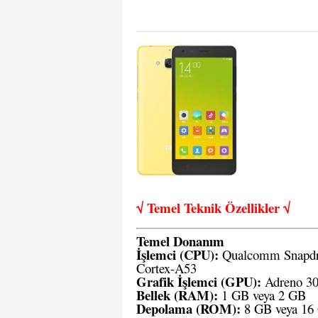
√ Temel Teknik Öze
llikler √
Temel Donanım
İşlemci (CPU):
Qualcomm Snapdra
Cortex-A53
Grafik İşlemci (GPU):
Adreno 3
Bellek (RAM):
1 GB veya 2 GB
Depolama (ROM):
8 GB veya 16 G