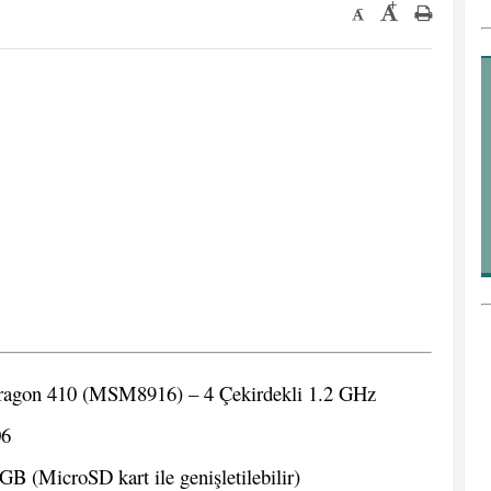
+
-
gon 410 (MSM8916) – 4 Çekirdekli 1.2 GHz
06
B (MicroSD kart ile genişletilebilir)