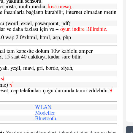
ü, yakınlık sensörü.
e-posta, multi media,
kısa mesaj
,
e insanlarla bağlantı kurabilir, internet olmadan metin
ci (word, excel, powerpoint, pdf)
 ve daha fazlası için vs +
oyun indire Bilirsiniz.
.0 wap 2.0/xhtml, html, asp, php
ormal tam kapesite dolum 10w kablolu amper
, 15 saat 40 dakikaya kadar süre bilir.
yah, yeşil, mavi, gri, bordo, siyah,
h
√
şme)
√
 evet, cep telefonları çoğu durumda tamir edilebilir.
√
WLAN
Modeller
Bluetooth
i:
Yazılım güncellemeleri, teknoloji cihazlarının daha