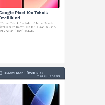
Google Pixel 10a Teknik
Google Pixel 10 Pro 
Özellikleri
Teknik Özellikleri
√ Temel Teknik Özellikleri √ Temel Teknik
√ Temel Teknik Özellikleri √ Goog
Özellikler ve Detaylı Bilgileri. Ekran: 6.3 inç,
Pro Fold Teknik Özellikleri ve Detay
1080×2424 (FHD+) pOLED,
İşlemci: Google Tensor G5
Xiaomi Mobil Özellikler
TÜMÜNÜ GÖSTER