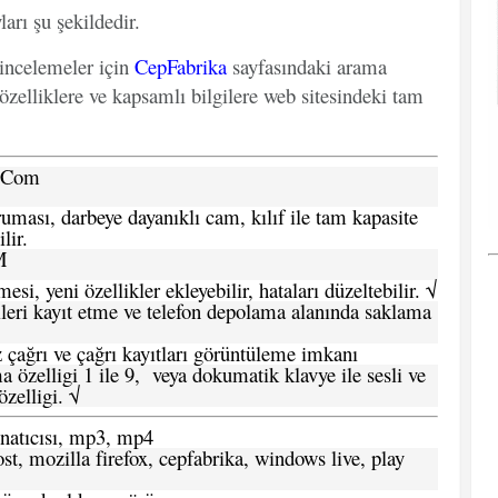
arı şu şekildedir.
 incelemeler için
CepFabrika
sayfasındaki arama
özelliklere ve kapsamlı bilgilere web sitesindeki tam
a.Com
ması, darbeye dayanıklı cam, kılıf ile tam kapasite
lir.
M
si, yeni özellikler ekleyebilir, hataları düzeltebilir. √
leri kayıt etme ve telefon depolama alanında saklama
 çağrı ve çağrı kayıtları görüntüleme imkanı
 özelligi 1 ile 9, veya dokumatik klavye ile sesli ve
zelligi. √
atıcısı, mp3, mp4
t, mozilla firefox, cepfabrika, windows live, play