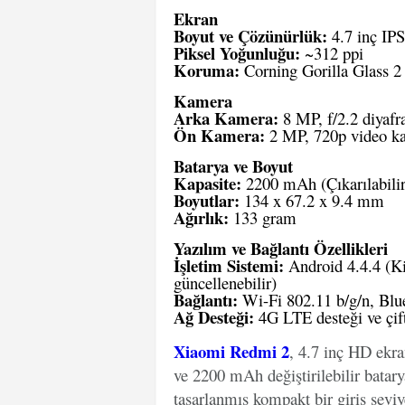
Ekran
Boyut ve Çözünürlük:
4.7 inç IP
Piksel Yoğunluğu:
~312 ppi
Koruma:
Corning Gorilla Glass 2
Kamera
Arka Kamera:
8 MP, f/2.2 diyafr
Ön Kamera:
2 MP, 720p video ka
Batarya ve Boyut
Kapasite:
2200 mAh (Çıkarılabilir
Boyutlar:
134 x 67.2 x 9.4 mm
Ağırlık:
133 gram
Yazılım ve Bağlantı Özellikleri
İşletim Sistemi:
Android 4.4.4 (Ki
güncellenebilir)
Bağlantı:
Wi-Fi 802.11 b/g/n, Blu
Ağ Desteği:
4G LTE desteği ve çif
Xiaomi Redmi 2
, 4.7 inç HD ekr
ve 2200 mAh değiştirilebilir batary
tasarlanmış kompakt bir giriş seviye