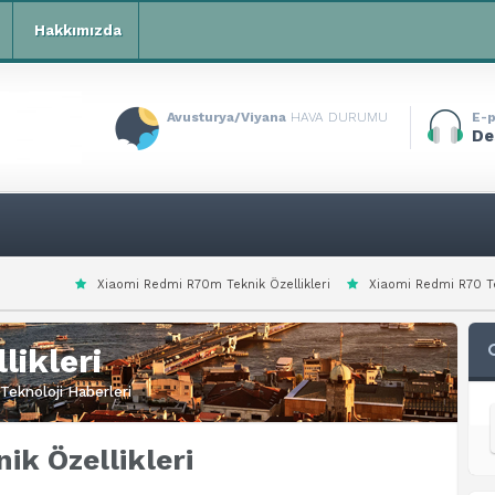
Hakkımızda
Avusturya/Viyana
HAVA DURUMU
E-p
De
i Redmi R70m Teknik Özellikleri
Xiaomi Redmi R70 Teknik Özellikleri
likleri
Teknoloji Haberleri
ik Özellikleri