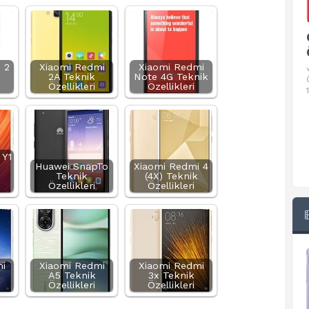
Google Pixel 10 Pro Teknik
Özellikleri
 2
Xiaomi Redmi
Xiaomi Redmi
√ Temel Teknik Özellikleri √ Temel Teknik
2A Teknik
Note 4G Teknik
Özellikler ve Detaylı Bilgileri. Ekran: 6.3 inç,
Özellikleri
Özellikleri
1280 x 2856 piksel, 120 Hz LTPO
 Y1
Huawei SnapTo
Xiaomi Redmi 4
Teknik
(4X) Teknik
Özellikleri
Özellikleri
i
Xiaomi Redmi
Xiaomi Redmi
A5 Teknik
3x Teknik
Özellikleri
Özellikleri