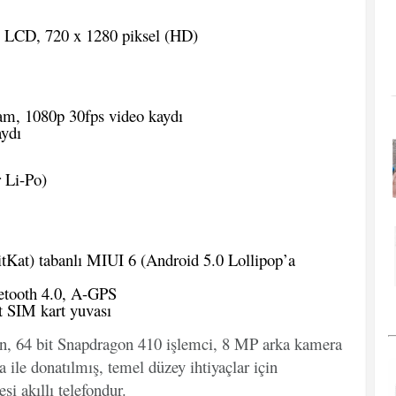
S LCD, 720 x 1280 piksel (HD)
am, 1080p 30fps video kaydı
ydı
 Li-Po)
tKat) tabanlı MIUI 6 (Android 5.0 Lollipop’a
etooth 4.0, A-GPS
t SIM kart yuvası
an, 64 bit Snapdragon 410 işlemci, 8 MP arka kamera
a ile donatılmış, temel düzey ihtiyaçlar için
si akıllı telefondur.