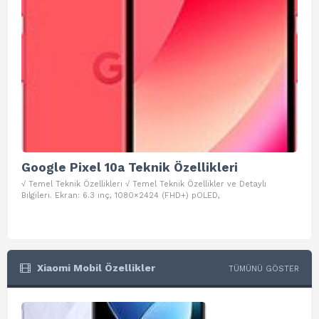
Google Pixel 10a Teknik Özellikleri
Go
√ Temel Teknik Özellikleri √ Temel Teknik Özellikler ve Detaylı
√ Te
Bilgileri. Ekran: 6.3 inç, 1080×2424 (FHD+) pOLED,
ve D
Xiaomi Mobil Özellikler
TÜMÜNÜ GÖSTER