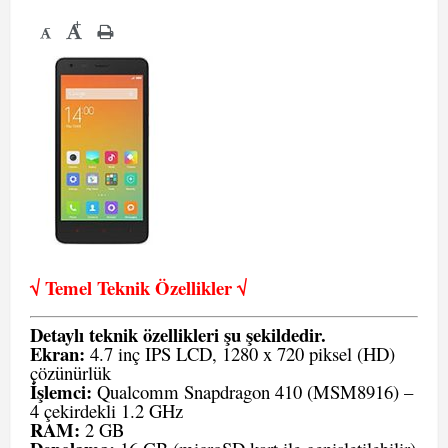
+
-
√ Temel Teknik Öze
llikler √
Detaylı teknik özellikleri şu şekildedir.
Ekran:
4.7 inç IPS LCD, 1280 x 720 piksel (HD)
çözünürlük
İşlemci:
Qualcomm Snapdragon 410 (MSM8916) –
4 çekirdekli 1.2 GHz
RAM:
2 GB