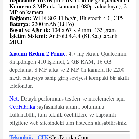
Depolama:
16 GB (microSD kart ile genişletilebilir)
Kamera:
8 MP arka kamera (1080p video kayıt), 2
MP ön kamera
Bağlantı:
Wi-Fi 802.11 b/g/n, Bluetooth 4.0, GPS
Batarya:
2200 mAh (Li-Po)
Boyut ve Ağırlık:
134 x 67 x 9 mm, 133 gram
İşletim Sistemi:
Android 4.4.4 (KitKat) tabanlı
MIUI
Xiaomi Redmi 2 Prime
, 4.7 inç ekran, Qualcomm
Snapdragon 410 işlemci, 2 GB RAM, 16 GB
depolama, 8 MP arka ve 2 MP ön kamera ile 2200
mAh bataryaya sahip giriş seviyesi kompakt bir akıllı
telefondur.
Not
:
Detaylı performans testleri ve incelemeler için
CepFabrika
sayfasındaki arama bölümünü
kullanabilir, tüm teknik özelliklere ve kapsamlı
bilgilere web sitesindeki tam listeden ulaşabilirsiniz.
Teknoloji:
CFK
/CepFabrika.Com