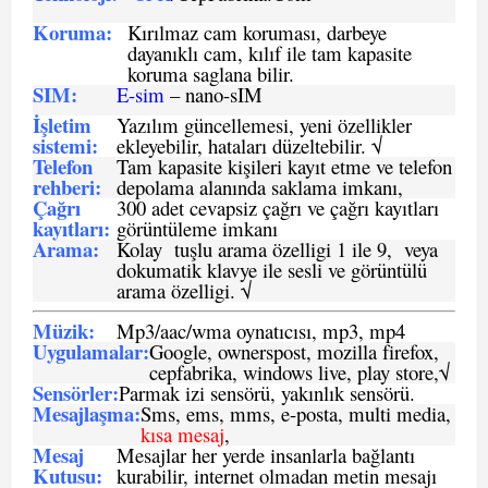
Koruma:
Kırılmaz cam koruması, darbeye
dayanıklı cam, kılıf ile tam kapasite
koruma saglana bilir.
SIM
:
E-sim
– nano-sIM
İşletim
Yazılım güncellemesi, yeni özellikler
sistemi
:
ekleyebilir, hataları düzeltebilir. √
Telefon
Tam kapasite kişileri kayıt etme ve telefon
rehberi
:
depolama alanında saklama imkanı,
Çağrı
300 adet cevapsiz çağrı ve çağrı kayıtları
kayıtları
:
görüntüleme imkanı
Arama:
Kolay tuşlu arama özelligi 1 ile 9, veya
dokumatik klavye ile sesli ve görüntülü
arama özelligi. √
Müzik:
Mp3/aac/wma oynatıcısı, mp3, mp4
Uygulamalar:
Google, ownerspost, mozilla firefox,
cepfabrika, windows live, play store,√
Sensö
rler
:
Parmak izi sensörü, yakınlık sensörü.
Mesajlaşma
:
Sms, ems, mms, e-posta, multi media,
kısa mesaj
,
Mesaj
Mesajlar her yerde insanlarla bağlantı
Kutusu:
kurabilir, internet olmadan metin mesajı