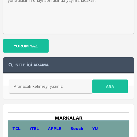
YORUM YAZ
SİTE İÇİ ARAMA
ARA
MARKALAR
TCL
iTEL
APPLE
Bosch
YU