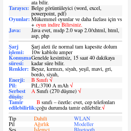
ata bilir.
Tarayıcı
:
Belge görüntüleyici (word, excel,
powerpoint, pdf)
Oyunlar
:
Mükemmel oyunlar ve daha fazlası için vs
+
oyun indire Bilirsiniz.
Java
:
Java evet, mıdp 2.0 wap 2.0/xhtml, html,
asp, php
Şarj
Şarj aleti ile normal tam kapesite dolum
işlemi
:
10w kablolu amper
Konuşma
Genelde kesintisiz, 15 saat 40 dakikaya
süresi
:
kadar süre bilir.
Renkler:
Beyaz, kırmızı, siyah, yeşil, mavi, gri,
bordo, siyah,
Enerji
:
B Sınıfı √
Pil
:
PiL:3700 A mAh
√
Serbest
A
Sınıfı (270 düşme)
√
düşüş
:
Tamir
B
sınıfı – özetle: evet, cep telefonları
edilebilirlik
:
çoğu durumda tamir edilebilir.
√
Tip
Dahili
WLAN
Pil
Ağırlık
Modeller
Ses
İşlemci
Bluetooth