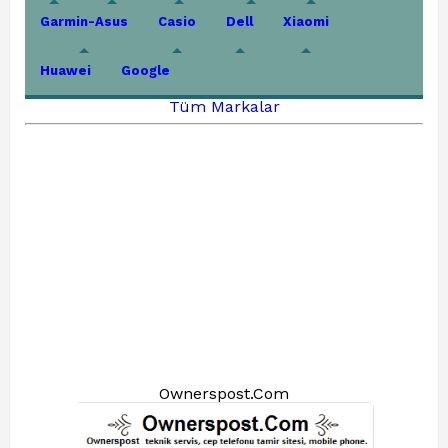
Garmin-Asus
Casio
Dell
Xiaomi
Huawei
Google
Tüm Markalar
Ownerspost.Com