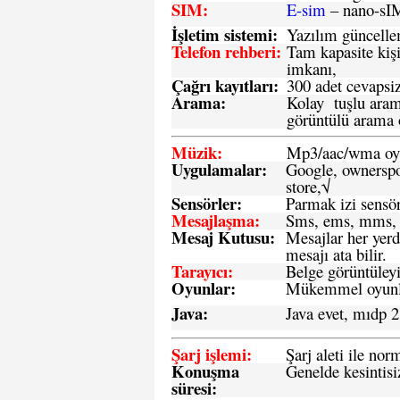
SIM
:
E-sim
– nano-sI
İşletim sistemi
:
Yazılım güncelleme
Telefon rehberi
:
Tam kapasite kişi
imkanı,
Çağrı kayıtları
:
300 adet cevapsiz
Arama:
Kolay tuşlu arama
görüntülü arama ö
Müzik:
Mp3/aac/wma oyn
Uygulamalar:
Google, ownerspos
store,√
Sensö
rler
:
Parmak izi sensör
Mesajlaşma
:
Sms, ems, mms, 
Mesaj Kutusu:
Mesajlar her yerd
mesajı ata bilir.
Tarayıcı
:
Belge görüntüleyi
Oyunlar
:
Mükemmel oyunlar
Java
:
Java evet, mıdp 2
Şarj işlemi
:
Şarj aleti ile n
Konuşma
Genelde kesintisiz
süresi
: