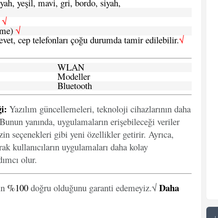
yah, yeşil, mavi, gri, bordo, siyah,
h
√
şme)
√
 evet, cep telefonları çoğu durumda tamir edilebilir.
√
WLAN
Modeller
Bluetooth
i:
Yazılım güncellemeleri, teknoloji cihazlarının daha
. Bunun yanında, uygulamaların erişebileceği veriler
in seçenekleri gibi yeni özellikler getirir. Ayrıca,
arak kullanıcıların uygulamaları daha kolay
ımcı olur.
Daha
in
%100
doğru olduğunu garanti edemeyiz.√