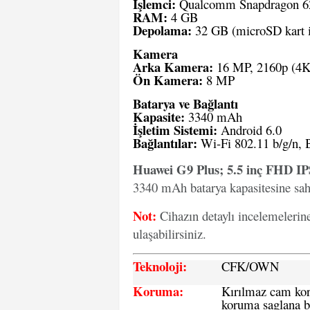
İşlemci:
Qualcomm Snapdragon 625
RAM:
4 GB
Depolama:
32 GB (microSD kart ile
Kamera
Arka Kamera:
16 MP, 2160p (4K) 
Ön Kamera:
8 MP
Batarya ve Bağlantı
Kapasite:
3340 mAh
İşletim Sistemi:
Android 6.0
Bağlantılar:
Wi-Fi 802.11 b/g/n, 
Huawei G9 Plus; 5.5 inç FHD IP
3340 mAh batarya kapasitesine sahi
Not:
Cihazın detaylı incelemelerin
ulaşabilirsiniz.
Teknoloji:
CFK
/OWN
Koruma:
Kırılmaz cam koru
koruma saglana bi