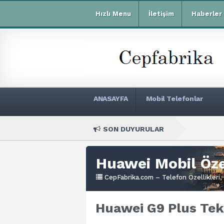
Hızlı Menu
İletişim
Haberler
ANASAYFA
Mobil Telefonlar
SON DUYURULAR
Xiaomi R
Huawei Mobil Özel
CepFabrika.com – Telefon Özellikleri, 
Huawei G9 Plus Tekn