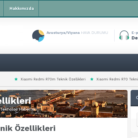
Hakkımızda
Avusturya/Viyana
HAVA DURUMU
E-p
De
edmi R70m Teknik Özellikleri
Xiaomi Redmi R70 Teknik Özellikleri
Xia
likleri
Teknoloji Haberleri
ik Özellikleri