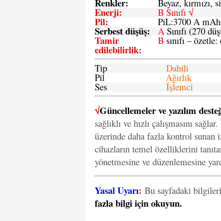
Renkler:
Beyaz, kırmızı, si
Enerji
:
B Sınıfı √
Pil
:
PiL:3700 A mA
Serbest düşüş
:
A
Sınıfı (270 dü
Tamir
B
sınıfı – özetle:
edilebilirlik
:
Tip
Dahili
Pil
Ağırlık
Ses
İşlemci
√
Güncellemeler ve yazılım desteğ
sağlıklı ve hızlı çalışmasını sağlar
üzerinde daha fazla kontrol sunan iz
cihazların temel özelliklerini tanıt
yönetmesine ve düzenlemesine yard
Yasal Uyarı
:
Bu sayfadaki bilgiler
fazla bilgi için okuyun
.