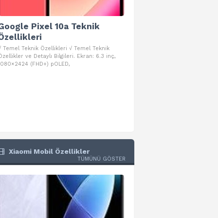
Google Pixel 10a Teknik
Google Pixel 10 Pro 
Özellikleri
Teknik Özellikleri
√ Temel Teknik Özellikleri √ Temel Teknik
√ Temel Teknik Özellikleri √ Goog
Özellikler ve Detaylı Bilgileri. Ekran: 6.3 inç,
Pro Fold Teknik Özellikleri ve Detay
1080×2424 (FHD+) pOLED,
İşlemci: Google Tensor G5
Xiaomi Mobil Özellikler
TÜMÜNÜ GÖSTER