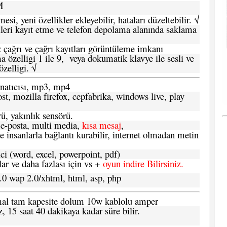
M
si, yeni özellikler ekleyebilir, hataları düzeltebilir. √
leri kayıt etme ve telefon depolama alanında saklama
 çağrı ve çağrı kayıtları görüntüleme imkanı
 özelligi 1 ile 9, veya dokumatik klavye ile sesli ve
zelligi. √
atıcısı, mp3, mp4
t, mozilla firefox, cepfabrika, windows live, play
ü, yakınlık sensörü.
e-posta, multi media,
kısa mesaj
,
e insanlarla bağlantı kurabilir, internet olmadan metin
ci (word, excel, powerpoint, pdf)
 ve daha fazlası için vs +
oyun indire Bilirsiniz.
.0 wap 2.0/xhtml, html, asp, php
ormal tam kapesite dolum 10w kablolu amper
, 15 saat 40 dakikaya kadar süre bilir.