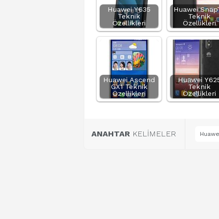
Huawei Y635
Huawei Snap
Teknik
Teknik
Özellikleri
Özellikleri
Huawei Ascend
Huawei Y62
GX1 Teknik
Teknik
Özellikleri
Özellikleri
ANAHTAR
KELİMELER
Huawei