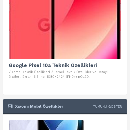
Google Pixel 10a Teknik Özellikleri
Go
√ Temel Teknik Özellikleri √ Temel Teknik Özellikler ve Detaylı
√ Te
Bilgileri. Ekran: 6.3 inç, 1080×2424 (FHD+) pOLED,
ve D
Xiaomi Mobil Özellikler
TÜMÜNÜ GÖSTER