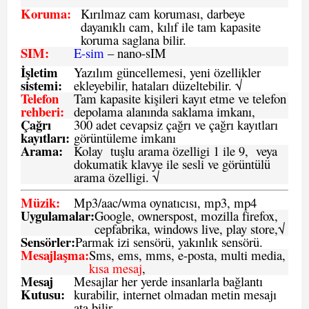
Koruma:
Kırılmaz cam koruması, darbeye
dayanıklı cam, kılıf ile tam kapasite
koruma saglana bilir.
SIM
:
E-sim
– nano-sIM
İşletim
Yazılım güncellemesi, yeni özellikler
sistemi
:
ekleyebilir, hataları düzeltebilir. √
Telefon
Tam kapasite kişileri kayıt etme ve telefon
rehberi
:
depolama alanında saklama imkanı,
Çağrı
300 adet cevapsiz çağrı ve çağrı kayıtları
kayıtları
:
görüntüleme imkanı
Arama:
Kolay tuşlu arama özelligi 1 ile 9, veya
dokumatik klavye ile sesli ve görüntülü
arama özelligi. √
Müzik:
Mp3/aac/wma oynatıcısı, mp3, mp4
Uygulamalar:
Google, ownerspost, mozilla firefox,
cepfabrika, windows live, play store,√
Sensö
rler
:
Parmak izi sensörü, yakınlık sensörü.
Mesajlaşma
:
Sms, ems, mms, e-posta, multi media,
kısa mesaj
,
Mesaj
Mesajlar her yerde insanlarla bağlantı
Kutusu:
kurabilir, internet olmadan metin mesajı
ata bilir.