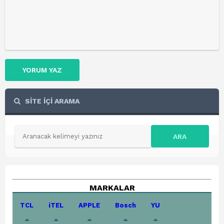
YORUM YAZ
SİTE İÇİ ARAMA
ARA
MARKALAR
TCL
iTEL
APPLE
Bosch
YU