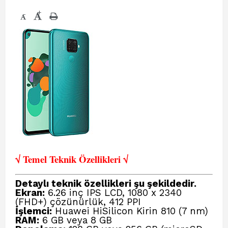
+
-
√ Temel Teknik Öze
llikleri √
Detaylı teknik özellikleri şu şekildedir.
Ekran:
6.26 inç IPS LCD, 1080 x 2340
(FHD+) çözünürlük, 412 PPI
İşlemci:
Huawei HiSilicon Kirin 810 (7 nm)
RAM:
6 GB veya 8 GB