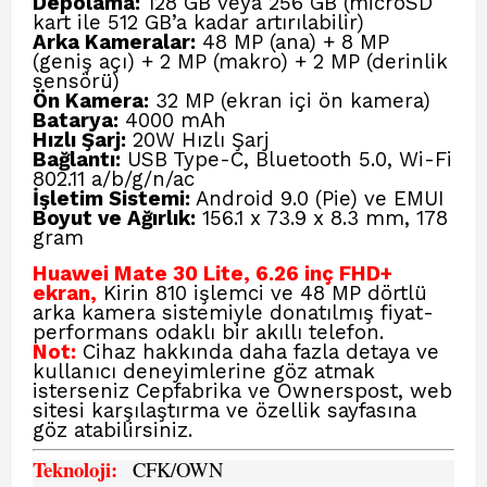
Depolama:
128 GB veya 256 GB (microSD
kart ile 512 GB’a kadar artırılabilir)
Arka Kameralar:
48 MP (ana) + 8 MP
(geniş açı) + 2 MP (makro) + 2 MP (derinlik
sensörü)
Ön Kamera:
32 MP (ekran içi ön kamera)
Batarya:
4000 mAh
Hızlı Şarj:
20W Hızlı Şarj
Bağlantı:
USB Type-C, Bluetooth 5.0, Wi-Fi
802.11 a/b/g/n/ac
İşletim Sistemi:
Android 9.0 (Pie) ve EMUI
Boyut ve Ağırlık:
156.1 x 73.9 x 8.3 mm, 178
gram
Huawei Mate 30 Lite, 6.26 inç FHD+
ekran,
Kirin 810 işlemci ve 48 MP dörtlü
arka kamera sistemiyle donatılmış fiyat-
performans odaklı bir akıllı telefon.
Not:
Cihaz hakkında daha fazla detaya ve
kullanıcı deneyimlerine göz atmak
isterseniz
Cepfabrika ve Ownerspost, web
sitesi
karşılaştırma ve özellik sayfasına
göz atabilirsiniz.
Teknoloji:
CFK
/OWN