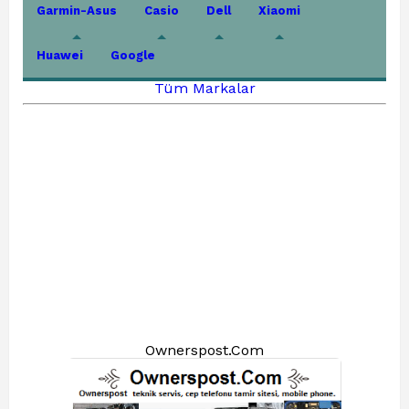
Garmin-Asus
Casio
Dell
Xiaomi
Huawei
Google
Tüm Markalar
Ownerspost.Com