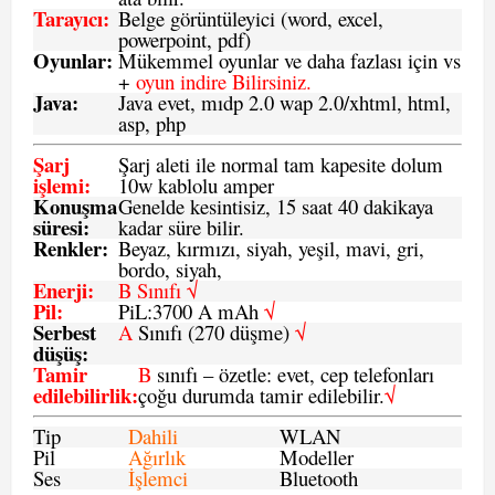
Tarayıcı
:
Belge görüntüleyici (word, excel,
powerpoint, pdf)
Oyunlar
:
Mükemmel oyunlar ve daha fazlası için vs
+
oyun indire Bilirsiniz.
Java
:
Java evet, mıdp 2.0 wap 2.0/xhtml, html,
asp, php
Şarj
Şarj aleti ile normal tam kapesite dolum
işlemi
:
10w kablolu amper
Konuşma
Genelde kesintisiz, 15 saat 40 dakikaya
süresi
:
kadar süre bilir.
Renkler:
Beyaz, kırmızı, siyah, yeşil, mavi, gri,
bordo, siyah,
Enerji
:
B Sınıfı √
Pil
:
PiL:3700 A mAh
√
Serbest
A
Sınıfı (270 düşme)
√
düşüş
:
Tamir
B
sınıfı – özetle: evet, cep telefonları
edilebilirlik
:
çoğu durumda tamir edilebilir.
√
Tip
Dahili
WLAN
Pil
Ağırlık
Modeller
Ses
İşlemci
Bluetooth