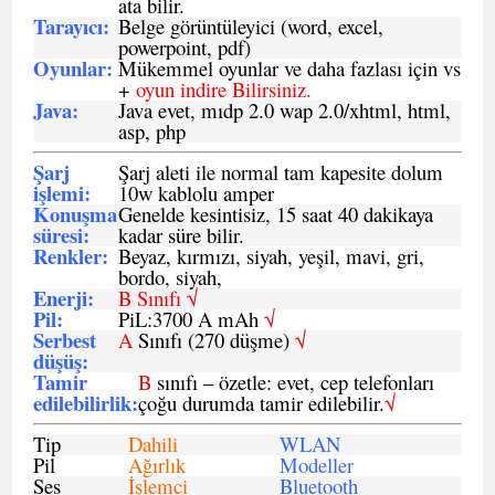
ata bilir.
Tarayıcı
:
Belge görüntüleyici (word, excel,
powerpoint, pdf)
Oyunlar
:
Mükemmel oyunlar ve daha fazlası için vs
+
oyun indire Bilirsiniz.
Java
:
Java evet, mıdp 2.0 wap 2.0/xhtml, html,
asp, php
Şarj
Şarj aleti ile normal tam kapesite dolum
işlemi
:
10w kablolu amper
Konuşma
Genelde kesintisiz, 15 saat 40 dakikaya
süresi
:
kadar süre bilir.
Renkler:
Beyaz, kırmızı, siyah, yeşil, mavi, gri,
bordo, siyah,
Enerji
:
B Sınıfı √
Pil
:
PiL:3700 A mAh
√
Serbest
A
Sınıfı (270 düşme)
√
düşüş
:
Tamir
B
sınıfı – özetle: evet, cep telefonları
edilebilirlik
:
çoğu durumda tamir edilebilir.
√
Tip
Dahili
WLAN
Pil
Ağırlık
Modeller
Ses
İşlemci
Bluetooth