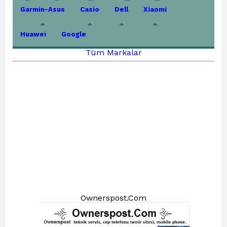
Garmin-Asus
Casio
Dell
Xiaomi
Huawei
Google
Tüm Markalar
Ownerspost.Com