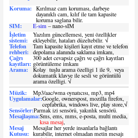
Koruma:
Kırılmaz cam koruması, darbeye
dayanıklı cam, kılıf ile tam kapasite
koruma saglana bilir.
SIM
:
E-sim
– nano-sIM
İşletim
Yazılım güncellemesi, yeni özellikler
sistemi
:
ekleyebilir, hataları düzeltebilir. √
Telefon
Tam kapasite kişileri kayıt etme ve telefon
rehberi
:
depolama alanında saklama imkanı,
Çağrı
300 adet cevapsiz çağrı ve çağrı kayıtları
kayıtları
:
görüntüleme imkanı
Arama:
Kolay tuşlu arama özelligi 1 ile 9, veya
dokumatik klavye ile sesli ve görüntülü
arama özelligi. √
Müzik:
Mp3/aac/wma oynatıcısı, mp3, mp4
Uygulamalar:
Google, ownerspost, mozilla firefox,
cepfabrika, windows live, play store,√
Sensö
rler
:
Parmak izi sensörü, yakınlık sensörü.
Mesajlaşma
:
Sms, ems, mms, e-posta, multi media,
kısa mesaj
,
Mesaj
Mesajlar her yerde insanlarla bağlantı
Kutusu:
kurabilir, internet olmadan metin mesajı