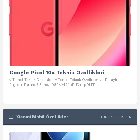
Google Pixel 10a Teknik Özellikleri
Go
√ Temel Teknik Özellikleri √ Temel Teknik Özellikler ve Detaylı
√ Te
Bilgileri. Ekran: 6.3 inç, 1080×2424 (FHD+) pOLED,
ve D
Xiaomi Mobil Özellikler
TÜMÜNÜ GÖSTER