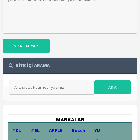
YORUM YAZ
SİTE İÇİ ARAMA
ARA
MARKALAR
TCL
iTEL
APPLE
Bosch
YU