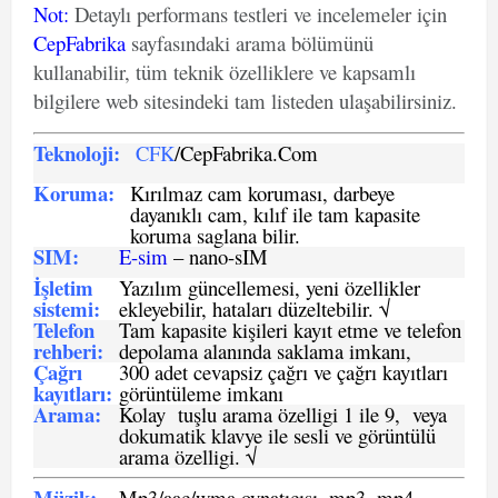
Not
:
Detaylı performans testleri ve incelemeler için
CepFabrika
sayfasındaki arama bölümünü
kullanabilir, tüm teknik özelliklere ve kapsamlı
bilgilere web sitesindeki tam listeden ulaşabilirsiniz.
Teknoloji:
CFK
/CepFabrika.Com
Koruma:
Kırılmaz cam koruması, darbeye
dayanıklı cam, kılıf ile tam kapasite
koruma saglana bilir.
SIM
:
E-sim
– nano-sIM
İşletim
Yazılım güncellemesi, yeni özellikler
sistemi
:
ekleyebilir, hataları düzeltebilir. √
Telefon
Tam kapasite kişileri kayıt etme ve telefon
rehberi
:
depolama alanında saklama imkanı,
Çağrı
300 adet cevapsiz çağrı ve çağrı kayıtları
kayıtları
:
görüntüleme imkanı
Arama:
Kolay tuşlu arama özelligi 1 ile 9, veya
dokumatik klavye ile sesli ve görüntülü
arama özelligi. √
Müzik:
Mp3/aac/wma oynatıcısı, mp3, mp4