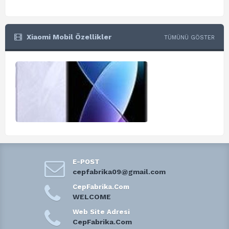
Xiaomi Mobil Özellikler
TÜMÜNÜ GÖSTER
E-POST
cepfabrika09@gmail.com
CepFabrika.Com
WELCOME
Web Site Adresi
CepFabrika.Com