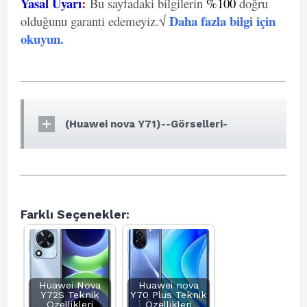
Yasal Uyarı
:
Bu sayfadaki bilgilerin
%100
doğru
Daha fazla bilgi için
olduğunu garanti edemeyiz.√
okuyun
.
(Huawei nova Y71)--Görselleri-
Farklı Seçenekler:
Huawei Nova
Huawei nova
Y72S Teknik
Y70 Plus Teknik
Özellikleri
Özellikleri