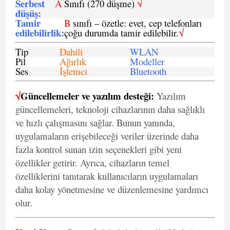
Serbest
A
Sınıfı (270 düşme)
√
düşüş
:
Tamir
B
sınıfı – özetle: evet, cep telefonları
edilebilirlik
:
çoğu durumda tamir edilebilir.
√
Tip
Dahili
WLAN
Pil
Ağırlık
Modeller
Ses
İşlemci
Bluetooth
√
Güncellemeler ve yazılım desteği:
Yazılım
güncellemeleri, teknoloji cihazlarının daha sağlıklı
ve hızlı çalışmasını sağlar. Bunun yanında,
uygulamaların erişebileceği veriler üzerinde daha
fazla kontrol sunan izin seçenekleri gibi yeni
özellikler getirir. Ayrıca, cihazların temel
özelliklerini tanıtarak kullanıcıların uygulamaları
daha kolay yönetmesine ve düzenlemesine yardımcı
olur.