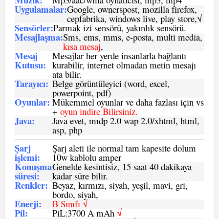
Uygulamalar:
Google, ownerspost, mozilla firefox,
cepfabrika, windows live, play store,√
Sensö
rler
:
Parmak izi sensörü, yakınlık sensörü.
Mesajlaşma
:
Sms, ems, mms, e-posta, multi media,
kısa mesaj
,
Mesaj
Mesajlar her yerde insanlarla bağlantı
Kutusu:
kurabilir, internet olmadan metin mesajı
ata bilir.
Tarayıcı
:
Belge görüntüleyici (word, excel,
powerpoint, pdf)
Oyunlar
:
Mükemmel oyunlar ve daha fazlası için vs
+
oyun indire Bilirsiniz.
Java
:
Java evet, mıdp 2.0 wap 2.0/xhtml, html,
asp, php
Şarj
Şarj aleti ile normal tam kapesite dolum
işlemi
:
10w kablolu amper
Konuşma
Genelde kesintisiz, 15 saat 40 dakikaya
süresi
:
kadar süre bilir.
Renkler:
Beyaz, kırmızı, siyah, yeşil, mavi, gri,
bordo, siyah,
Enerji
:
B Sınıfı √
Pil
:
PiL:3700 A mAh
√