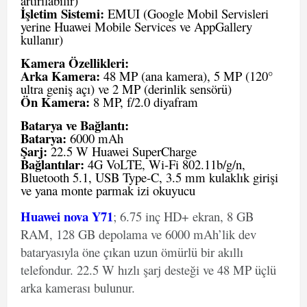
artırılabilir)
İşletim Sistemi:
EMUI (Google Mobil Servisleri
yerine Huawei Mobile Services ve AppGallery
kullanır)
Kamera Özellikleri:
Arka Kamera:
48 MP (ana kamera), 5 MP (120°
ultra geniş açı) ve 2 MP (derinlik sensörü)
Ön Kamera:
8 MP, f/2.0 diyafram
Batarya ve Bağlantı:
Batarya:
6000 mAh
Şarj:
22.5 W Huawei SuperCharge
Bağlantılar:
4G VoLTE, Wi-Fi 802.11b/g/n,
Bluetooth 5.1, USB Type-C, 3.5 mm kulaklık girişi
ve yana monte parmak izi okuyucu
Huawei nova Y71
; 6.75 inç HD+ ekran, 8 GB
RAM, 128 GB depolama ve 6000 mAh’lik dev
bataryasıyla öne çıkan uzun ömürlü bir akıllı
telefondur. 22.5 W hızlı şarj desteği ve 48 MP üçlü
arka kamerası bulunur.