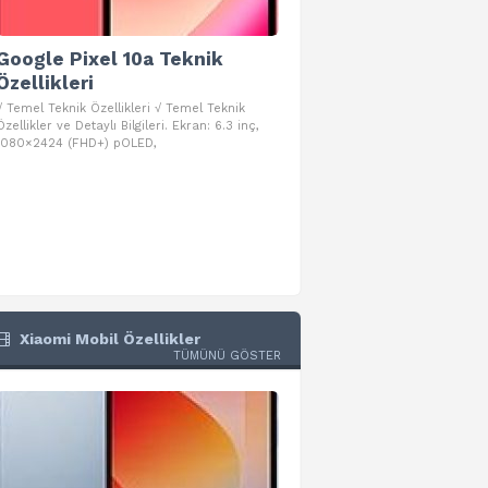
Google Pixel 10a Teknik
Google Pixel 10 Pro 
Özellikleri
Teknik Özellikleri
√ Temel Teknik Özellikleri √ Temel Teknik
√ Temel Teknik Özellikleri √ Goog
Özellikler ve Detaylı Bilgileri. Ekran: 6.3 inç,
Pro Fold Teknik Özellikleri ve Detay
1080×2424 (FHD+) pOLED,
İşlemci: Google Tensor G5
Xiaomi Mobil Özellikler
TÜMÜNÜ GÖSTER