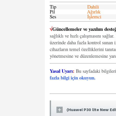
Tip
Dahili
Pil
Ağırlık
Ses
İşlemci
√
Güncellemeler ve yazılım desteğ
sağlıklı ve hızlı çalışmasını sağlar
üzerinde daha fazla kontrol sunan iz
cihazların temel özelliklerini tanıt
yönetmesine ve düzenlemesine yard
Yasal Uyarı
:
Bu sayfadaki bilgiler
fazla bilgi için okuyun
.
(Huawei P30 lite New Edi