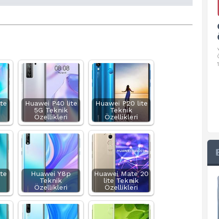
Google Pixel 10 Pro Teknik
Özellikleri
√ Temel Teknik Özellikleri √ Temel Teknik
Özellikler ve Detaylı Bilgileri. Ekran: 6.3 inç,
1280 x 2856 piksel, 120 Hz LTPO
te
Huawei P40 lite
Huawei P20 lite
5G Teknik
Teknik
Özellikleri
Özellikleri
te
Huawei Y8p
Huawei Mate 20
Teknik
lite Teknik
Özellikleri
Özellikleri