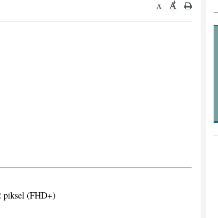
+
-
 piksel (FHD+)