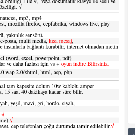
 özelligi 1 ile 9, veya dokumatik klavye ile sesli ve
zelligi. √
atıcısı, mp3, mp4
t, mozilla firefox, cepfabrika, windows live, play
ü, yakınlık sensörü.
e-posta, multi media,
kısa mesaj
,
e insanlarla bağlantı kurabilir, internet olmadan metin
ci (word, excel, powerpoint, pdf)
 ve daha fazlası için vs +
oyun indire Bilirsiniz.
.0 wap 2.0/xhtml, html, asp, php
ormal tam kapesite dolum 10w kablolu amper
, 15 saat 40 dakikaya kadar süre bilir.
yah, yeşil, mavi, gri, bordo, siyah,
h
√
şme)
√
 evet, cep telefonları çoğu durumda tamir edilebilir.
√