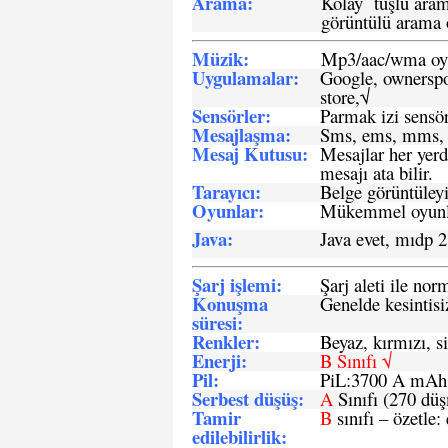
Arama:
Kolay tuşlu arama
görüntülü arama ö
Müzik:
Mp3/aac/wma oyn
Uygulamalar:
Google, ownerspos
store,√
Sensö
rler
:
Parmak izi sensör
Mesajlaşma
:
Sms, ems, mms, 
Mesaj Kutusu:
Mesajlar her yerd
mesajı ata bilir.
Tarayıcı
:
Belge görüntüleyi
Oyunlar
:
Mükemmel oyunlar
Java
:
Java evet, mıdp 2
Şarj işlemi
:
Şarj aleti ile n
Konuşma
Genelde kesintisiz
süresi
:
Renkler:
Beyaz, kırmızı, si
Enerji
:
B Sınıfı √
Pil
:
PiL:3700 A mA
Serbest düşüş
:
A
Sınıfı (270 dü
Tamir
B
sınıfı – özetle:
edilebilirlik
: