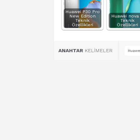
Huawei P30 Pro
New Edition
Huawei nova 
Teknik
Teknik
Özellikleri
Özellikleri
ANAHTAR
KELİMELER
Huawei