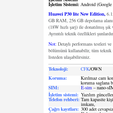
İşletim Sistemi:
Android (Google Pl
Huawei P30 lite New Edition,
6.1
GB RAM, 256 GB depolama alanı,
(18W hızlı şarj) ile donatılmış şık 
Ayrıntılı teknik özellikleri şunlardır
Not
:
Detaylı performans testleri ve
bölümünü kullanabilir, tüm teknik 
listeden ulaşabilirsiniz.
Teknoloji:
CFK
/OWN
Koruma:
Kırılmaz cam koru
koruma saglana bi
SIM
:
E-sim
– nano-sI
İşletim sistemi
:
Yazılım güncelleme
Telefon rehberi
:
Tam kapasite kişi
imkanı,
Çağrı kayıtları
:
300 adet cevapsiz