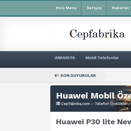
Hızlı Menu
İletişim
Haberler
ANASAYFA
Mobil Telefonlar
SON DUYURULAR
Xi
Huawei Mobil Özel
CepFabrika.com – Telefon Özellikleri, 
Huawei P30 lite New