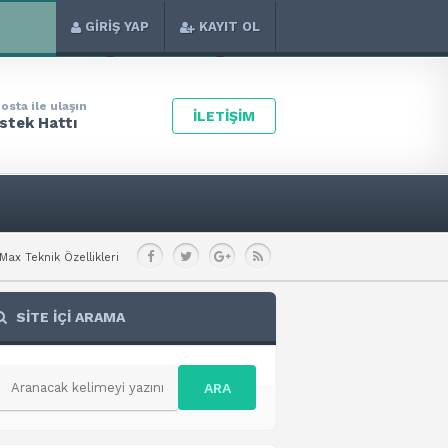
GİRİŞ YAP
KAYIT OL
osta ile ulaşın
İLETİŞİM
stek Hattı
i
Xiaomi Poco X8 Pro Teknik Özellikleri
Xiaomi Poco C85x Teknik Özell
SİTE İÇİ ARAMA
ARA