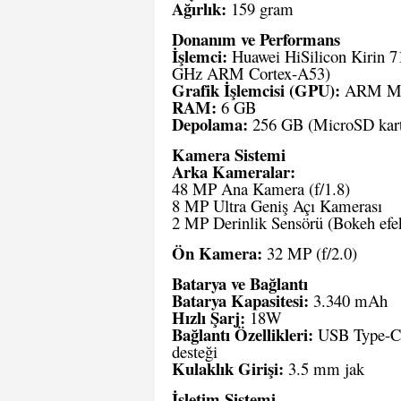
Ağırlık:
159 gram
Donanım ve Performans
İşlemci:
Huawei HiSilicon Kirin 7
GHz ARM Cortex-A53)
Grafik İşlemcisi (GPU):
ARM Ma
RAM:
6 GB
Depolama:
256 GB (MicroSD kart il
Kamera Sistemi
Arka Kameralar:
48 MP Ana Kamera (f/1.8)
8 MP Ultra Geniş Açı Kamerası
2 MP Derinlik Sensörü (Bokeh efek
Ön Kamera:
32 MP (f/2.0)
Batarya ve Bağlantı
Batarya Kapasitesi:
3.340 mAh
Hızlı Şarj:
18W
Bağlantı Özellikleri:
USB Type-C, 
desteği
Kulaklık Girişi:
3.5 mm jak
İşletim Sistemi