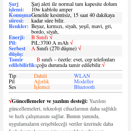
Şarj
Şarj aleti ile normal tam kapesite dolum
işlemi
:
10w kablolu amper
Konuşma
Genelde kesintisiz, 15 saat 40 dakikaya
süresi
:
kadar süre bilir.
Renkler:
Beyaz, kırmızı, siyah, yeşil, mavi, gri,
bordo, siyah,
Enerji
:
B Sınıfı √
Pil
:
PiL:3700 A mAh
√
Serbest
A
Sınıfı (270 düşme)
√
düşüş
:
Tamir
B
sınıfı – özetle: evet, cep telefonları
edilebilirlik
:
çoğu durumda tamir edilebilir.
√
Tip
Dahili
WLAN
Pil
Ağırlık
Modeller
Ses
İşlemci
Bluetooth
√
Güncellemeler ve yazılım desteği:
Yazılım
güncellemeleri, teknoloji cihazlarının daha sağlıklı
ve hızlı çalışmasını sağlar. Bunun yanında,
uygulamaların erişebileceği veriler üzerinde daha