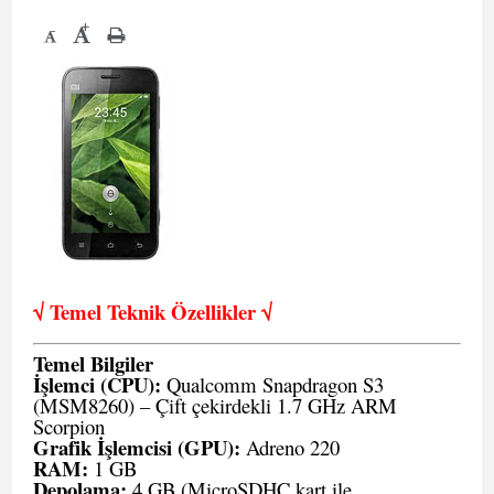
+
-
√ Temel Teknik Öze
llikler √
Temel Bilgiler
İşlemci (CPU):
Qualcomm Snapdragon S3
(MSM8260) – Çift çekirdekli 1.7 GHz ARM
Scorpion
Grafik İşlemcisi (GPU):
Adreno 220
RAM:
1 GB
Depolama:
4 GB (MicroSDHC kart ile