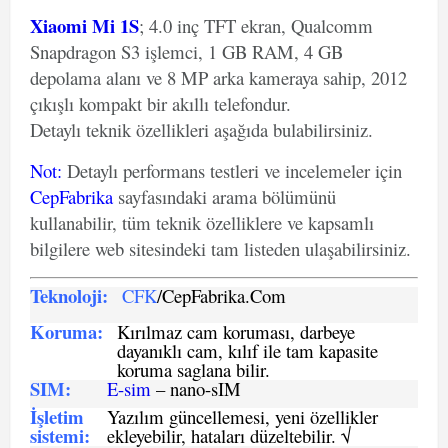
Xiaomi Mi 1S
; 4.0 inç TFT ekran, Qualcomm
Snapdragon S3 işlemci, 1 GB RAM, 4 GB
depolama alanı ve 8 MP arka kameraya sahip, 2012
çıkışlı kompakt bir akıllı telefondur.
Detaylı teknik özellikleri aşağıda bulabilirsiniz.
Not
:
Detaylı performans testleri ve incelemeler için
CepFabrika
sayfasındaki arama bölümünü
kullanabilir, tüm teknik özelliklere ve kapsamlı
bilgilere web sitesindeki tam listeden ulaşabilirsiniz.
Teknoloji:
CFK
/CepFabrika.Com
Koruma:
Kırılmaz cam koruması, darbeye
dayanıklı cam, kılıf ile tam kapasite
koruma saglana bilir.
SIM
:
E-sim
– nano-sIM
İşletim
Yazılım güncellemesi, yeni özellikler
sistemi
:
ekleyebilir, hataları düzeltebilir. √