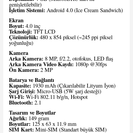
genişletilebilir)
İşletim Sistemi:
Android 4.0 (Ice Cream Sandwich)
Ekran
Boyut:
4.0 inç
Teknoloji:
TFT LCD
Çözünürlük:
480 x 854 piksel (~245 ppi piksel
yoğunluğu)
Kamera
Arka Kamera:
8 MP, f/2.2, otofokus, LED flaş
Arka Kamera Video Kaydı:
1080p @30fps
Ön Kamera:
2 MP
Batarya ve Bağlantı
Kapasite:
1930 mAh (Çıkarılabilir Lityum İyon)
Şarj Girişi:
Micro-USB (5W şarj desteği)
Wi-Fi:
Wi-Fi 802.11 b/g/n, Hotspot
Bluetooth:
2.1
Tasarım ve Boyutlar
Ağırlık:
149 gram
Boyutlar:
125 x 63 x 11.9 mm
SIM Kart:
Mini-SIM (Standart büyük SIM)