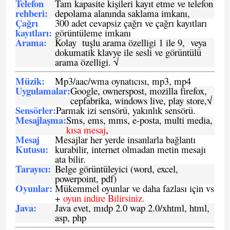
Telefon
Tam kapasite kişileri kayıt etme ve telefon
rehberi
:
depolama alanında saklama imkanı,
Çağrı
300 adet cevapsiz çağrı ve çağrı kayıtları
kayıtları
:
görüntüleme imkanı
Arama:
Kolay tuşlu arama özelligi 1 ile 9, veya
dokumatik klavye ile sesli ve görüntülü
arama özelligi. √
Müzik:
Mp3/aac/wma oynatıcısı, mp3, mp4
Uygulamalar:
Google, ownerspost, mozilla firefox,
cepfabrika, windows live, play store,√
Sensö
rler
:
Parmak izi sensörü, yakınlık sensörü.
Mesajlaşma
:
Sms, ems, mms, e-posta, multi media,
kısa mesaj
,
Mesaj
Mesajlar her yerde insanlarla bağlantı
Kutusu:
kurabilir, internet olmadan metin mesajı
ata bilir.
Tarayıcı
:
Belge görüntüleyici (word, excel,
powerpoint, pdf)
Oyunlar
:
Mükemmel oyunlar ve daha fazlası için vs
+
oyun indire Bilirsiniz.
Java
:
Java evet, mıdp 2.0 wap 2.0/xhtml, html,
asp, php