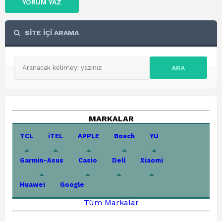
YORUM YAZ
SİTE İÇİ ARAMA
ARA
MARKALAR
TCL
iTEL
APPLE
Bosch
YU
Garmin-Asus
Casio
Dell
Xiaomi
Huawei
Google
Tüm Markalar