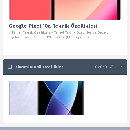
Google Pixel 10a Teknik Özellikleri
Go
√ Temel Teknik Özellikleri √ Temel Teknik Özellikler ve Detaylı
√ Te
Bilgileri. Ekran: 6.3 inç, 1080×2424 (FHD+) pOLED,
ve D
Xiaomi Mobil Özellikler
TÜMÜNÜ GÖSTER