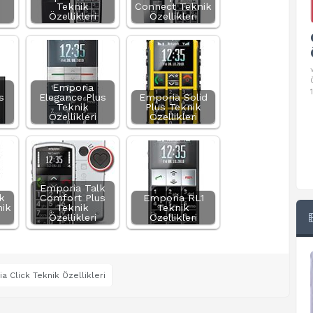
Teknik
Connect Teknik
Özellikleri
Özellikleri
Google Pixel 10 Pro Teknik
Özellikleri
√ Temel Teknik Özellikleri √ Temel Teknik
Özellikler ve Detaylı Bilgileri. Ekran: 6.3 inç,
Emporia
1280 x 2856 piksel, 120 Hz LTPO
s
Elegance Plus
Emporia Solid
Teknik
Plus Teknik
Özellikleri
Özellikleri
Emporia Talk
k
Comfort Plus
Emporia RL1
ik
Teknik
Teknik
Özellikleri
Özellikleri
a Click Teknik Özellikleri