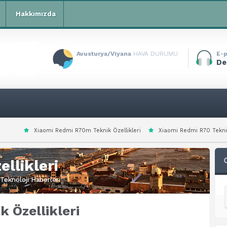
Hakkımızda
Avusturya/Viyana
HAVA DURUMU
E-p
De
edmi R70m Teknik Özellikleri
Xiaomi Redmi R70 Teknik Özellikleri
Xi
llikleri
Teknoloji Haberleri
k Özellikleri