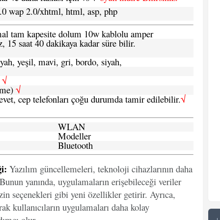
.0 wap 2.0/xhtml, html, asp, php
ormal tam kapesite dolum 10w kablolu amper
, 15 saat 40 dakikaya kadar süre bilir.
yah, yeşil, mavi, gri, bordo, siyah,
h
√
şme)
√
 evet, cep telefonları çoğu durumda tamir edilebilir.
√
WLAN
Modeller
Bluetooth
i:
Yazılım güncellemeleri, teknoloji cihazlarının daha
. Bunun yanında, uygulamaların erişebileceği veriler
in seçenekleri gibi yeni özellikler getirir. Ayrıca,
arak kullanıcıların uygulamaları daha kolay
ımcı olur.