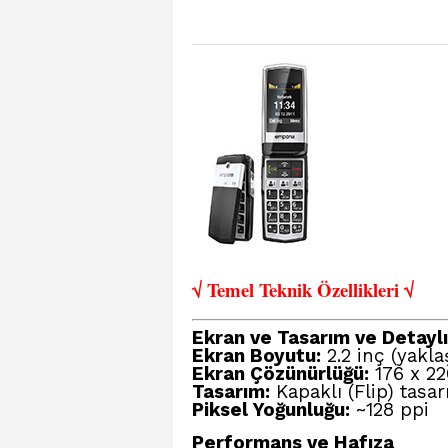
√ Temel Teknik Öze
llikleri √
Ekran ve Tasarım ve Detaylı 
Ekran Boyutu:
2.2 inç (yakla
Ekran Çözünürlüğü:
176 x 22
Tasarım:
Kapaklı (Flip) tasar
Piksel Yoğunluğu:
~128 ppi
Performans ve Hafıza