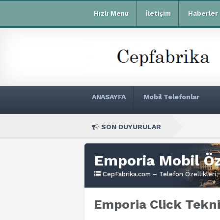
Hızlı Menu
İletişim
Haberler
ANASAYFA
Mobil Telefonlar
SON DUYURULAR
Xiaomi R
Emporia Mobil Öze
CepFabrika.com – Telefon Özellikleri, 
Emporia Click Tekni