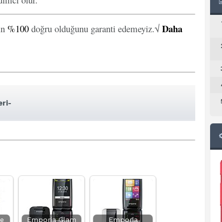
Daha
in
%100
doğru olduğunu garanti edemeyiz.√
eri-
e
Emporia Glam
Emporia