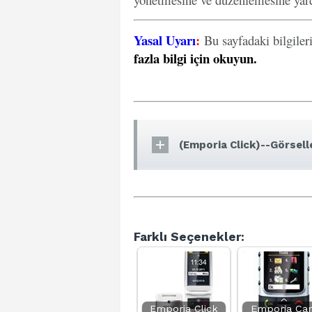
Yasal Uyarı
:
Bu sayfadaki bilgiler
fazla bilgi için okuyun
.
(Emporia Click)--Görsell
Farklı Seçenekler:
Emporia Click
Emporia Car