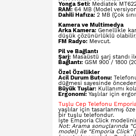
Yonga Seti:
Mediatek MT622
RAM:
64 MB (Model versiyonu
Dahili Hafıza:
2 MB (Çok sını
Kamera ve Multimedya
Arka Kamera:
Genellikle ka
düşük çözünürlüklü olabilir
FM Radyo:
Mevcut.
Pil ve Bağlantı
Şarj:
Masaüstü şarj standı ile
Bağlantı:
GSM 900 / 1800 (2G
Özel Özellikler
Acil Durum Butonu:
Telefonu
düğmesi sayesinde önceden 
Büyük Tuşlar:
Kullanımı kola
Ergonomi:
Yaşlılar için ergo
Tuşlu Cep Telefonu Emporia
yaşlılar için tasarlanmış özel
bir tuşlu telefondur.
İşte Emporia Click
modelinin 
Not: Arama sonuçlarında “Cli
model) ile “Emporia Click” (