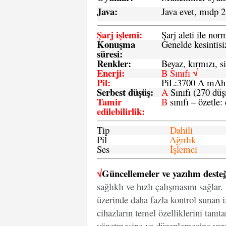
Java
:
Java evet, mıdp 2
Şarj işlemi
:
Şarj aleti ile n
Konuşma
Genelde kesintisiz
süresi
:
Renkler:
Beyaz, kırmızı, si
Enerji
:
B Sınıfı √
Pil
:
PiL:3700 A mA
Serbest düşüş
:
A
Sınıfı (270 dü
Tamir
B
sınıfı – özetle:
edilebilirlik
:
Tip
Dahili
Pil
Ağırlık
Ses
İşlemci
√
Güncellemeler ve yazılım desteğ
sağlıklı ve hızlı çalışmasını sağlar
üzerinde daha fazla kontrol sunan iz
cihazların temel özelliklerini tanıt
yönetmesine ve düzenlemesine yard