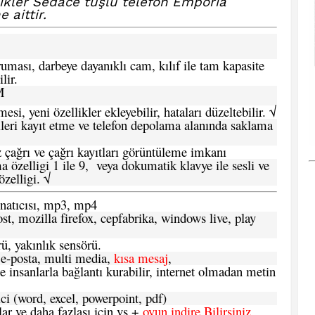
llikler Sedace tuşlu telefon Emporia
 aittir.
ması, darbeye dayanıklı cam, kılıf ile tam kapasite
lir.
M
si, yeni özellikler ekleyebilir, hataları düzeltebilir. √
leri kayıt etme ve telefon depolama alanında saklama
 çağrı ve çağrı kayıtları görüntüleme imkanı
 özelligi 1 ile 9, veya dokumatik klavye ile sesli ve
zelligi. √
atıcısı, mp3, mp4
t, mozilla firefox, cepfabrika, windows live, play
ü, yakınlık sensörü.
e-posta, multi media,
kısa mesaj
,
e insanlarla bağlantı kurabilir, internet olmadan metin
ci (word, excel, powerpoint, pdf)
 ve daha fazlası için vs +
oyun indire Bilirsiniz.