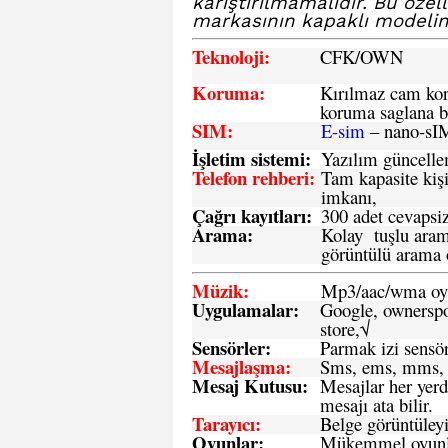
karıştırılmamalıdır. Bu öze
markasının kapaklı modeline
Teknoloji:
CFK
/OWN
Koruma:
Kırılmaz cam koru
koruma saglana bi
SIM
:
E-sim
– nano-sI
İşletim sistemi
:
Yazılım güncelleme
Telefon rehberi
:
Tam kapasite kişi
imkanı,
Çağrı kayıtları
:
300 adet cevapsiz
Arama:
Kolay tuşlu arama
görüntülü arama ö
Müzik:
Mp3/aac/wma oyn
Uygulamalar:
Google, ownerspos
store,√
Sensö
rler
:
Parmak izi sensör
Mesajlaşma
:
Sms, ems, mms, 
Mesaj Kutusu:
Mesajlar her yerd
mesajı ata bilir.
Tarayıcı
:
Belge görüntüleyi
Oyunlar
:
Mükemmel oyunlar