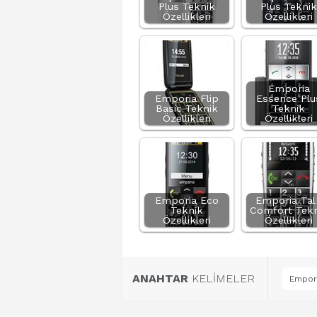
Plus Teknik
Plus Teknik
Özellikleri
Özellikleri
Emporia
Emporia Flip
Essence Plu
Basic Teknik
Teknik
Özellikleri
Özellikleri
Emporia Eco
Emporia Tal
Teknik
Comfort Tekn
Özellikleri
Özellikleri
ANAHTAR
KELİMELER
Empori