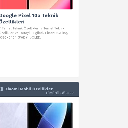
Google Pixel 10a Teknik
Google Pixel 10 Pro 
Özellikleri
Teknik Özellikleri
√ Temel Teknik Özellikleri √ Temel Teknik
√ Temel Teknik Özellikleri √ Goog
Özellikler ve Detaylı Bilgileri. Ekran: 6.3 inç,
Pro Fold Teknik Özellikleri ve Detay
1080×2424 (FHD+) pOLED,
İşlemci: Google Tensor G5
Xiaomi Mobil Özellikler
TÜMÜNÜ GÖSTER