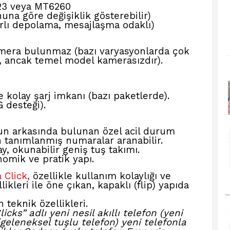
3 veya MT6260
na göre değişiklik gösterebilir)
rlı depolama, mesajlaşma odaklı)
mera bulunmaz (bazı varyasyonlarda çok
, ancak temel model kamerasızdır).
 kolay şarj imkanı (bazı paketlerde).
 desteği).
n arkasında bulunan özel acil durum
tanımlanmış numaralar aranabilir.
y, okunabilir geniş tuş takımı.
nomik ve pratik yapı.
 Click,
özellikle kullanım kolaylığı ve
likleri ile öne çıkan, kapaklı (flip) yapıda
teknik özellikleri.
cks” adlı yeni nesil akıllı telefon (yeni
geleneksel tuşlu telefon) yeni telefonla