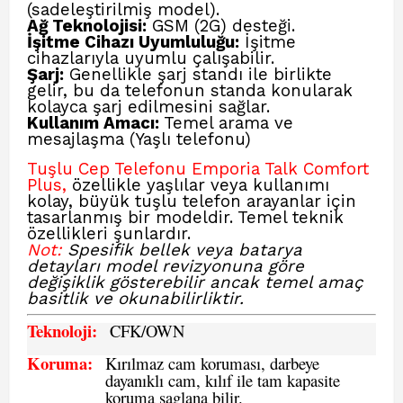
(sadeleştirilmiş model).
Ağ Teknolojisi:
GSM (2G) desteği.
İşitme Cihazı Uyumluluğu:
İşitme
cihazlarıyla uyumlu çalışabilir.
Şarj:
Genellikle şarj standı ile birlikte
gelir, bu da telefonun standa konularak
kolayca şarj edilmesini sağlar.
Kullanım Amacı:
Temel arama ve
mesajlaşma (Yaşlı telefonu)
Tuşlu Cep Telefonu Emporia Talk Comfort
Plus
,
özellikle yaşlılar veya kullanımı
kolay, büyük tuşlu telefon arayanlar için
tasarlanmış bir modeldir. Temel teknik
özellikleri şunlardır.
Not:
Spesifik bellek veya batarya
detayları model revizyonuna göre
değişiklik gösterebilir ancak temel amaç
basitlik ve okunabilirliktir.
Teknoloji:
CFK
/OWN
Koruma:
Kırılmaz cam koruması, darbeye
dayanıklı cam, kılıf ile tam kapasite
koruma saglana bilir.