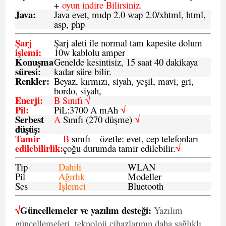
+
oyun indire Bilirsiniz.
Java
:
Java evet, mıdp 2.0 wap 2.0/xhtml, html,
asp, php
Şarj
Şarj aleti ile normal tam kapesite dolum
işlemi
:
10w kablolu amper
Konuşma
Genelde kesintisiz, 15 saat 40 dakikaya
süresi
:
kadar süre bilir.
Renkler:
Beyaz, kırmızı, siyah, yeşil, mavi, gri,
bordo, siyah,
Enerji
:
B Sınıfı √
Pil
:
PiL:3700 A mAh
√
Serbest
A
Sınıfı (270 düşme)
√
düşüş
:
Tamir
B
sınıfı – özetle: evet, cep telefonları
edilebilirlik
:
çoğu durumda tamir edilebilir.
√
Tip
Dahili
WLAN
Pil
Ağırlık
Modeller
Ses
İşlemci
Bluetooth
√
Güncellemeler ve yazılım desteği:
Yazılım
güncellemeleri, teknoloji cihazlarının daha sağlıklı