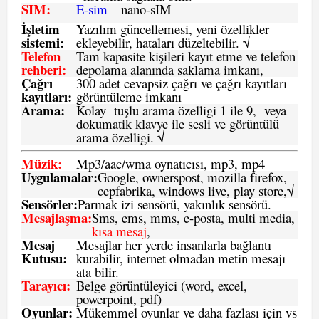
SIM
:
E-sim
– nano-sIM
İşletim
Yazılım güncellemesi, yeni özellikler
sistemi
:
ekleyebilir, hataları düzeltebilir. √
Telefon
Tam kapasite kişileri kayıt etme ve telefon
rehberi
:
depolama alanında saklama imkanı,
Çağrı
300 adet cevapsiz çağrı ve çağrı kayıtları
kayıtları
:
görüntüleme imkanı
Arama:
Kolay tuşlu arama özelligi 1 ile 9, veya
dokumatik klavye ile sesli ve görüntülü
arama özelligi. √
Müzik:
Mp3/aac/wma oynatıcısı, mp3, mp4
Uygulamalar:
Google, ownerspost, mozilla firefox,
cepfabrika, windows live, play store,√
Sensö
rler
:
Parmak izi sensörü, yakınlık sensörü.
Mesajlaşma
:
Sms, ems, mms, e-posta, multi media,
kısa mesaj
,
Mesaj
Mesajlar her yerde insanlarla bağlantı
Kutusu:
kurabilir, internet olmadan metin mesajı
ata bilir.
Tarayıcı
:
Belge görüntüleyici (word, excel,
powerpoint, pdf)
Oyunlar
:
Mükemmel oyunlar ve daha fazlası için vs