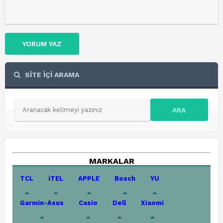
YORUM YAZ
SİTE İÇİ ARAMA
ARA
MARKALAR
TCL
iTEL
APPLE
Bosch
YU
Garmin-Asus
Casio
Dell
Xiaomi