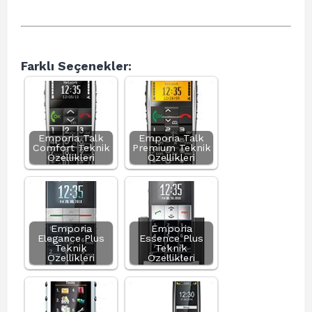
Farklı Seçenekler:
Emporia Talk
Emporia Talk
Comfort Teknik
Premium Teknik
Özellikleri
Özellikleri
Emporia
Emporia
Elegance Plus
Essence Plus
Teknik
Teknik
Özellikleri
Özellikleri