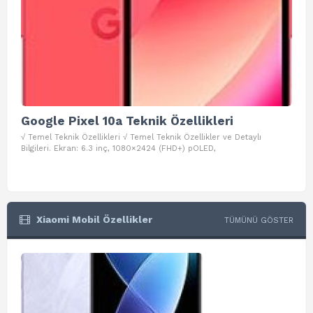
Google Pixel 10a Teknik Özellikleri
Go
√ Temel Teknik Özellikleri √ Temel Teknik Özellikler ve Detaylı
√ Te
Bilgileri. Ekran: 6.3 inç, 1080×2424 (FHD+) pOLED,
ve D
Xiaomi Mobil Özellikler
TÜMÜNÜ GÖSTER