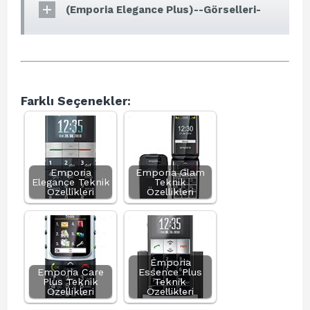
(Emporia Elegance Plus)--Görselleri-
Farklı Seçenekler:
Emporia
Emporia Glam
Elegance Teknik
Teknik
Özellikleri
Özellikleri
Emporia
Emporia Care
Essence Plus
Plus Teknik
Teknik
Özellikleri
Özellikleri