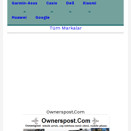
Garmin-Asus
Casio
Dell
Xiaomi
Huawei
Google
Tüm Markalar
Ownerspost.Com