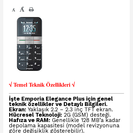
+
-
√ Temel Teknik Öze
llikleri √
İşte Emporia Elegance Plus
için genel
teknik özellikler ve Detaylı Bilgileri.
Ekran:
Yaklaşık 2.2 – 2.3 inç TFT ekran.
Hücresel Teknoloji:
2G (GSM) desteği.
Hafıza ve RAM:
Genellikle 128 MB’a kadar
depolama kapasitesi (model revizyonuna
göre değişiklik gösterebilir).