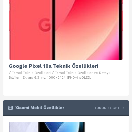
Google Pixel 10a Teknik Özellikleri
Go
√ Temel Teknik Özellikleri √ Temel Teknik Özellikler ve Detaylı
√ Te
Bilgileri. Ekran: 6.3 inç, 1080×2424 (FHD+) pOLED,
ve D
Xiaomi Mobil Özellikler
TÜMÜNÜ GÖSTER