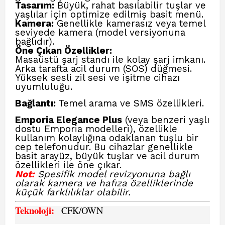
Tasarım:
Büyük, rahat basılabilir tuşlar ve
yaşlılar için optimize edilmiş basit menü.
Kamera:
Genellikle kamerasız veya temel
seviyede kamera (model versiyonuna
bağlıdır).
Öne Çıkan Özellikler:
Masaüstü şarj standı ile kolay şarj imkanı.
Arka tarafta acil durum (SOS) düğmesi.
Yüksek sesli zil sesi ve işitme cihazı
uyumluluğu.
Bağlantı:
Temel arama ve SMS özellikleri.
Emporia Elegance Plus
(veya benzeri yaşlı
dostu Emporia modelleri), özellikle
kullanım kolaylığına odaklanan tuşlu bir
cep telefonudur. Bu cihazlar genellikle
basit arayüz, büyük tuşlar ve acil durum
özellikleri ile öne çıkar.
Not:
Spesifik model revizyonuna bağlı
olarak kamera ve hafıza özelliklerinde
küçük farklılıklar olabilir.
Teknoloji:
CFK
/OWN