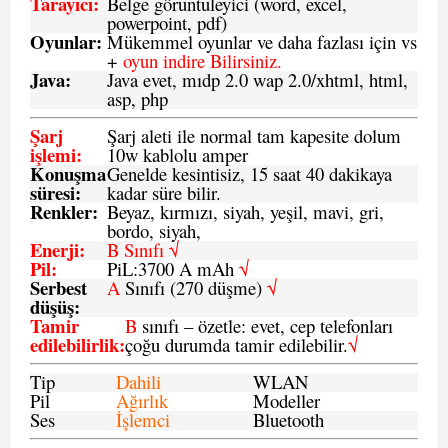
Tarayıcı
:
Belge görüntüleyici (word, excel,
powerpoint, pdf)
Oyunlar
:
Mükemmel oyunlar ve daha fazlası için vs
+
oyun indire Bilirsiniz.
Java
:
Java evet, mıdp 2.0 wap 2.0/xhtml, html,
asp, php
Şarj
Şarj aleti ile normal tam kapesite dolum
işlemi
:
10w kablolu amper
Konuşma
Genelde kesintisiz, 15 saat 40 dakikaya
süresi
:
kadar süre bilir.
Renkler:
Beyaz, kırmızı, siyah, yeşil, mavi, gri,
bordo, siyah,
Enerji
:
B Sınıfı √
Pil
:
PiL:3700 A mAh
√
Serbest
A
Sınıfı (270 düşme)
√
düşüş
:
Tamir
B
sınıfı – özetle: evet, cep telefonları
edilebilirlik
:
çoğu durumda tamir edilebilir.
√
Tip
Dahili
WLAN
Pil
Ağırlık
Modeller
Ses
İşlemci
Bluetooth