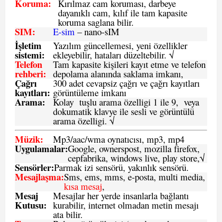
Koruma:
Kırılmaz cam koruması, darbeye
dayanıklı cam, kılıf ile tam kapasite
koruma saglana bilir.
SIM
:
E-sim
– nano-sIM
İşletim
Yazılım güncellemesi, yeni özellikler
sistemi
:
ekleyebilir, hataları düzeltebilir. √
Telefon
Tam kapasite kişileri kayıt etme ve telefon
rehberi
:
depolama alanında saklama imkanı,
Çağrı
300 adet cevapsiz çağrı ve çağrı kayıtları
kayıtları
:
görüntüleme imkanı
Arama:
Kolay tuşlu arama özelligi 1 ile 9, veya
dokumatik klavye ile sesli ve görüntülü
arama özelligi. √
Müzik:
Mp3/aac/wma oynatıcısı, mp3, mp4
Uygulamalar:
Google, ownerspost, mozilla firefox,
cepfabrika, windows live, play store,√
Sensö
rler
:
Parmak izi sensörü, yakınlık sensörü.
Mesajlaşma
:
Sms, ems, mms, e-posta, multi media,
kısa mesaj
,
Mesaj
Mesajlar her yerde insanlarla bağlantı
Kutusu:
kurabilir, internet olmadan metin mesajı
ata bilir.