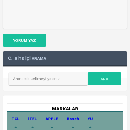
YORUM YAZ
SİTE İÇİ ARAMA
ARA
MARKALAR
TCL
iTEL
APPLE
Bosch
YU