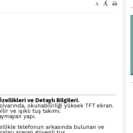
+
-
llikleri ve Detaylı Bilgileri.
 civarında, okunabilirliği yüksek TFT ekran.
ir ve ışıklı tuş takımı.
aymayan yapı.
llikle telefonun arkasında bulunan ve
ları arayan güvenli tuş.