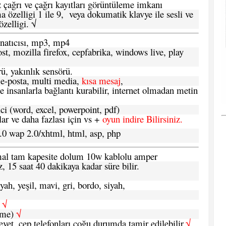
 çağrı ve çağrı kayıtları görüntüleme imkanı
 özelligi 1 ile 9, veya dokumatik klavye ile sesli ve
zelligi. √
atıcısı, mp3, mp4
t, mozilla firefox, cepfabrika, windows live, play
ü, yakınlık sensörü.
e-posta, multi media,
kısa mesaj
,
e insanlarla bağlantı kurabilir, internet olmadan metin
ci (word, excel, powerpoint, pdf)
 ve daha fazlası için vs +
oyun indire Bilirsiniz.
.0 wap 2.0/xhtml, html, asp, php
ormal tam kapesite dolum 10w kablolu amper
, 15 saat 40 dakikaya kadar süre bilir.
yah, yeşil, mavi, gri, bordo, siyah,
h
√
şme)
√
 evet, cep telefonları çoğu durumda tamir edilebilir.
√