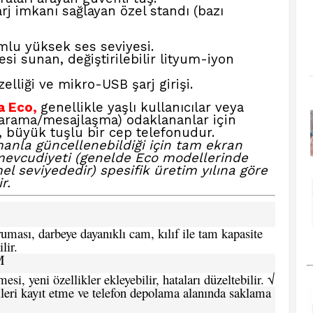
j imkanı sağlayan özel standı (bazı
mlu yüksek ses seviyesi.
 sunan, değiştirilebilir lityum-iyon
lliği ve mikro-USB şarj girişi.
a Eco,
genellikle yaşlı kullanıcılar veya
 (arama/mesajlaşma) odaklananlar için
, büyük tuşlu bir cep telefonudur.
anla güncellenebildiği için tam ekran
evcudiyeti (genelde Eco modellerinde
 seviyededir) spesifik üretim yılına göre
r.
ması, darbeye dayanıklı cam, kılıf ile tam kapasite
lir.
M
si, yeni özellikler ekleyebilir, hataları düzeltebilir. √
leri kayıt etme ve telefon depolama alanında saklama