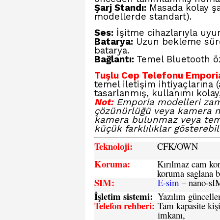
Şarj Standı:
Masada kolay şar
modellerde standart).
Ses:
İşitme cihazlarıyla uyu
Batarya:
Uzun bekleme süresi
batarya.
Bağlantı:
Temel Bluetooth öze
Tuşlu Cep Telefonu Empori
temel iletişim ihtiyaçlarına
tasarlanmış, kullanımı kolay
Not:
Emporia modelleri zam
çözünürlüğü veya kamera m
kamera bulunmaz veya temel
küçük farklılıklar gösterebili
Teknoloji:
CFK
/OWN
Koruma:
Kırılmaz cam koru
koruma saglana bi
SIM
:
E-sim
– nano-sI
İşletim sistemi
:
Yazılım güncelleme
Telefon rehberi
:
Tam kapasite kişi
imkanı,