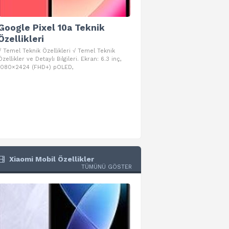
Google Pixel 10a Teknik
Google Pixel 10 Pro 
Özellikleri
Teknik Özellikleri
√ Temel Teknik Özellikleri √ Temel Teknik
√ Temel Teknik Özellikleri √ Goog
Özellikler ve Detaylı Bilgileri. Ekran: 6.3 inç,
Pro Fold Teknik Özellikleri ve Detay
1080×2424 (FHD+) pOLED,
İşlemci: Google Tensor G5
Xiaomi Mobil Özellikler
TÜMÜNÜ GÖSTER