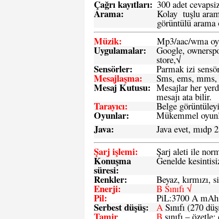
Çağrı kayıtları
:
300 adet cevapsiz
Arama:
Kolay tuşlu arama
görüntülü arama ö
Müzik:
Mp3/aac/wma oyn
Uygulamalar:
Google, ownerspos
store,√
Sensö
rler
:
Parmak izi sensör
Mesajlaşma
:
Sms, ems, mms, 
Mesaj Kutusu:
Mesajlar her yerd
mesajı ata bilir.
Tarayıcı
:
Belge görüntüleyi
Oyunlar
:
Mükemmel oyunlar
Java
:
Java evet, mıdp 2
Şarj işlemi
:
Şarj aleti ile n
Konuşma
Genelde kesintisiz
süresi
:
Renkler:
Beyaz, kırmızı, si
Enerji
:
B Sınıfı √
Pil
:
PiL:3700 A mA
Serbest düşüş
:
A
Sınıfı (270 dü
Tamir
B
sınıfı – özetle: