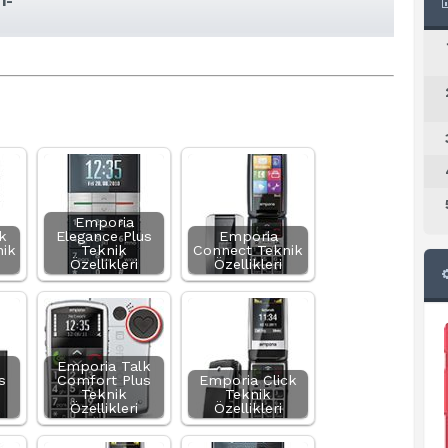
i-
Emporia
k
Elegance Plus
Emporia
ik
Teknik
Connect Teknik
Özellikleri
Özellikleri
Emporia Talk
s
Comfort Plus
Emporia Click
Teknik
Teknik
Özellikleri
Özellikleri