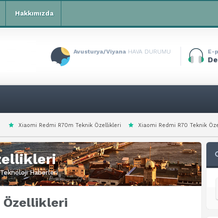
Hakkımızda
Avusturya/Viyana
HAVA DURUMU
E-p
De
 R70m Teknik Özellikleri
Xiaomi Redmi R70 Teknik Özellikleri
Xiaomi 
llikleri
Teknoloji Haberleri
Özellikleri