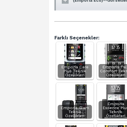
(Emporia Eco)--Görseller
Farklı Seçenekler:
Emporia Care
Emporia Tal
Plus Teknik
Comfort Tekn
Özellikleri
Özellikleri
Emporia
Emporia Glam
Essence Plu
Teknik
Teknik
Özellikleri
Özellikleri