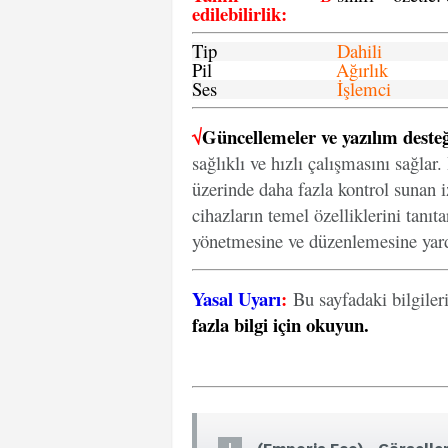
edilebilirlik
:
Tip
Dahili
Pil
Ağırlık
Ses
İşlemci
√
Güncellemeler ve yazılım desteğ
sağlıklı ve hızlı çalışmasını sağlar
üzerinde daha fazla kontrol sunan iz
cihazların temel özelliklerini tanıt
yönetmesine ve düzenlemesine yard
Yasal Uyarı
:
Bu sayfadaki bilgiler
fazla bilgi için okuyun
.