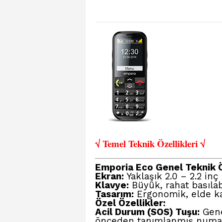
√ Temel Teknik Öze
llikleri √
Emporia Eco Genel Teknik Öze
Ekran:
Yaklaşık 2.0 – 2.2 inç
Klavye:
Büyük, rahat basılabil
Tasarım:
Ergonomik, elde k
Özel Özellikler:
Acil Durum (SOS) Tuşu:
Gene
önceden tanımlanmış numara