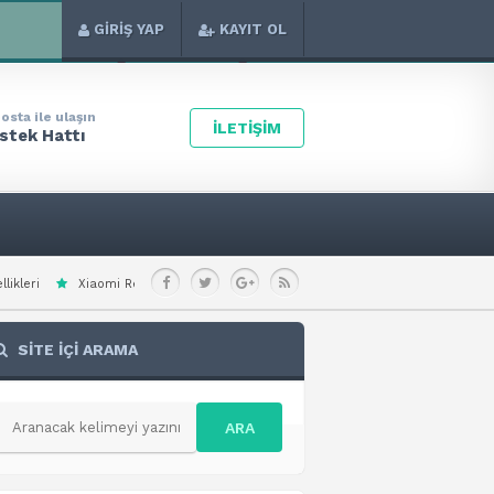
GİRİŞ YAP
KAYIT OL
osta ile ulaşın
İLETİŞİM
stek Hattı
Redmi Note 15 Special Teknik Özellikleri
Xiaomi Redmi A7 Pro 4G Teknik Öze
SİTE İÇİ ARAMA
ARA