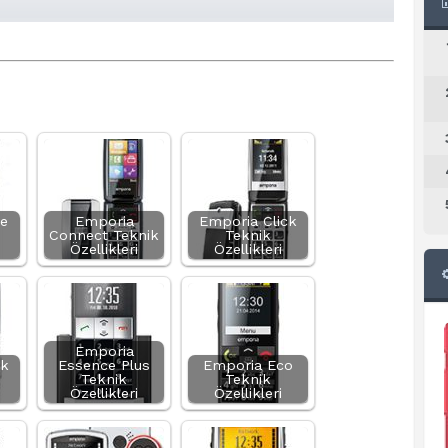
e
Emporia
Emporia Click
Connect Teknik
Teknik
Özellikleri
Özellikleri
Emporia
ck
Essence Plus
Emporia Eco
Teknik
Teknik
Özellikleri
Özellikleri