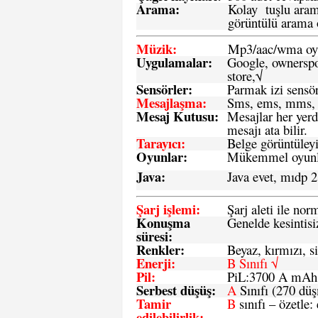
Arama:
Kolay tuşlu arama
görüntülü arama ö
Müzik:
Mp3/aac/wma oyn
Uygulamalar:
Google, ownerspos
store,√
Sensö
rler
:
Parmak izi sensör
Mesajlaşma
:
Sms, ems, mms, 
Mesaj Kutusu:
Mesajlar her yerd
mesajı ata bilir.
Tarayıcı
:
Belge görüntüleyi
Oyunlar
:
Mükemmel oyunlar
Java
:
Java evet, mıdp 2
Şarj işlemi
:
Şarj aleti ile n
Konuşma
Genelde kesintisiz
süresi
:
Renkler:
Beyaz, kırmızı, si
Enerji
:
B Sınıfı √
Pil
:
PiL:3700 A mA
Serbest düşüş
:
A
Sınıfı (270 dü
Tamir
B
sınıfı – özetle:
edilebilirlik
: