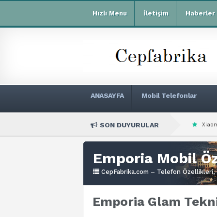
Hızlı Menu
İletişim
Haberler
ANASAYFA
Mobil Telefonlar
SON DUYURULAR
Xiaomi Redmi R70m Teknik
Emporia Mobil Öze
CepFabrika.com – Telefon Özellikleri, 
Emporia Glam Teknik