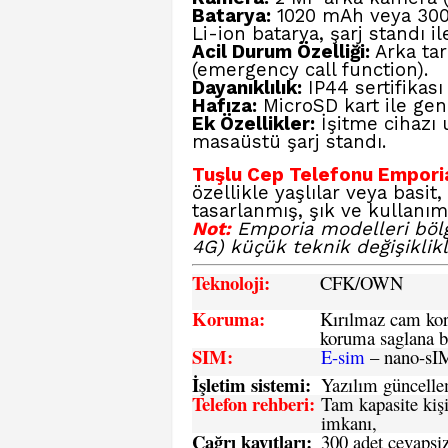
Batarya:
1020 mAh veya 300
Li-ion batarya, şarj standı ile
Acil Durum Özelliği:
Arka tar
(emergency call function).
Dayanıklılık:
IP44 sertifikası
Hafıza:
MicroSD kart ile geni
Ek Özellikler:
İşitme cihazı 
masaüstü şarj standı.
Tuşlu Cep Telefonu Empori
özellikle yaşlılar veya basit,
tasarlanmış, şık ve kullanım
Not:
Emporia modelleri bölg
4G) küçük teknik değişiklikl
Teknoloji:
CFK
/OWN
Koruma:
Kırılmaz cam koru
koruma saglana bi
SIM
:
E-sim
– nano-sI
İşletim sistemi
:
Yazılım güncelleme
Telefon rehberi
:
Tam kapasite kişi
imkanı,
Çağrı kayıtları
:
300 adet cevapsiz