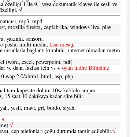
 özelligi 1 ile 9, veya dokumatik klavye ile sesli ve
zelligi. √
atıcısı, mp3, mp4
t, mozilla firefox, cepfabrika, windows live, play
ü, yakınlık sensörü.
e-posta, multi media,
kısa mesaj
,
e insanlarla bağlantı kurabilir, internet olmadan metin
ci (word, excel, powerpoint, pdf)
 ve daha fazlası için vs +
oyun indire Bilirsiniz.
.0 wap 2.0/xhtml, html, asp, php
ormal tam kapesite dolum 10w kablolu amper
, 15 saat 40 dakikaya kadar süre bilir.
yah, yeşil, mavi, gri, bordo, siyah,
h
√
şme)
√
 evet, cep telefonları çoğu durumda tamir edilebilir.
√