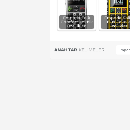
Emporia Talk
Emporia Sol
Comfort Teknik
Plus Teknik
Özellikleri
Özellikleri
ANAHTAR
KELİMELER
Empori