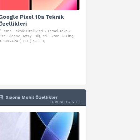
Google Pixel 10a Teknik
Google Pixel 10 Pro 
Özellikleri
Teknik Özellikleri
√ Temel Teknik Özellikleri √ Temel Teknik
√ Temel Teknik Özellikleri √ Goog
Özellikler ve Detaylı Bilgileri. Ekran: 6.3 inç,
Pro Fold Teknik Özellikleri ve Detay
1080×2424 (FHD+) pOLED,
İşlemci: Google Tensor G5
Xiaomi Mobil Özellikler
TÜMÜNÜ GÖSTER