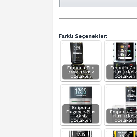
Farklı Seçenekler:
Emporia Flip
Emporia Car
Basic Teknik
Plus Teknik
Özellikleri
Özellikleri
Emporia
Elegance Plus
Emporia Cli
Teknik
Plus Teknik
Özellikleri
Özellikleri