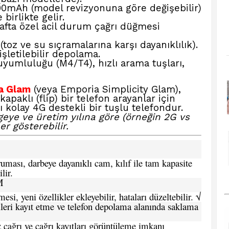
0mAh (model revizyonuna göre değişebilir)
 birlikte gelir.
afta özel acil durum çağrı düğmesi
 (toz ve su sıçramalarına karşı dayanıklılık).
şletilebilir depolama.
uyumluluğu (M4/T4), hızlı arama tuşları,
a Glam
(veya Emporia Simplicity Glam
),
 kapaklı (flip) bir telefon arayanlar için
ı kolay 4G destekli bir tuşlu telefondur.
eye ve üretim yılına göre (örneğin 2G vs
er gösterebilir.
ması, darbeye dayanıklı cam, kılıf ile tam kapasite
lir.
M
si, yeni özellikler ekleyebilir, hataları düzeltebilir. √
leri kayıt etme ve telefon depolama alanında saklama
 çağrı ve çağrı kayıtları görüntüleme imkanı