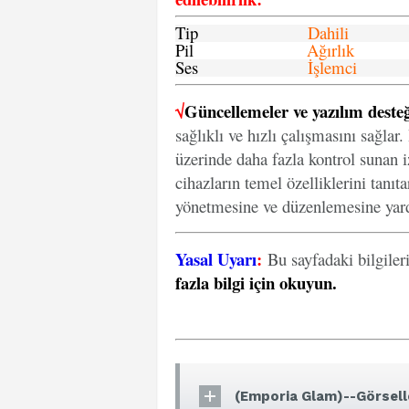
Tip
Dahili
Pil
Ağırlık
Ses
İşlemci
√
Güncellemeler ve yazılım desteğ
sağlıklı ve hızlı çalışmasını sağlar
üzerinde daha fazla kontrol sunan iz
cihazların temel özelliklerini tanıt
yönetmesine ve düzenlemesine yard
Yasal Uyarı
:
Bu sayfadaki bilgiler
fazla bilgi için okuyun
.
(Emporia Glam)--Görsell