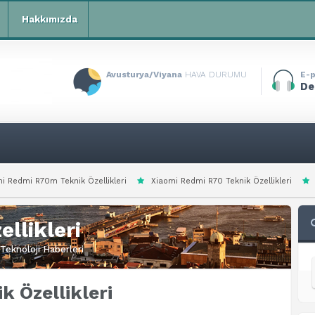
Hakkımızda
Avusturya/Viyana
HAVA DURUMU
E-p
De
 Özellikleri
Xiaomi Redmi R70 Teknik Özellikleri
Xiaomi Redmi Note 1
llikleri
Teknoloji Haberleri
 Özellikleri