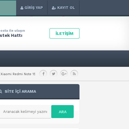
GİRİŞ YAP
KAYIT OL
osta ile ulaşın
İLETİŞİM
stek Hattı
5 Special Teknik Özellikleri
Xiaomi Redmi A7 Pro 4G Teknik Özellikleri
SİTE İÇİ ARAMA
ARA