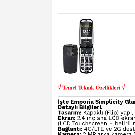
√ Temel Teknik Öze
llikleri √
İşte Emporia Simplicity Gla
Detaylı Bilgileri.
Tasarım:
Kapaklı (Flip) yapı,
Ekran:
2.4 inç ana LCD ekran 
(LCD Touchscreen – belirli 
Bağlantı:
4G/LTE ve 2G deste
Kamera:
2 MP arka kamera (