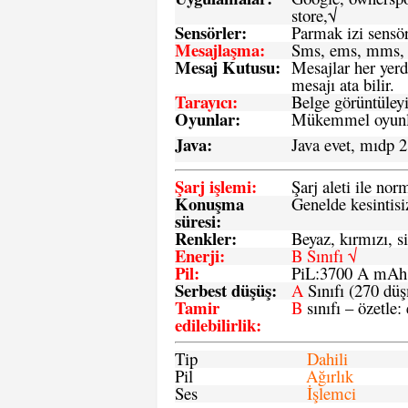
store,√
Sensö
rler
:
Parmak izi sensör
Mesajlaşma
:
Sms, ems, mms, 
Mesaj Kutusu:
Mesajlar her yerd
mesajı ata bilir.
Tarayıcı
:
Belge görüntüleyi
Oyunlar
:
Mükemmel oyunlar
Java
:
Java evet, mıdp 2
Şarj işlemi
:
Şarj aleti ile n
Konuşma
Genelde kesintisiz
süresi
:
Renkler:
Beyaz, kırmızı, si
Enerji
:
B Sınıfı √
Pil
:
PiL:3700 A mA
Serbest düşüş
:
A
Sınıfı (270 dü
Tamir
B
sınıfı – özetle:
edilebilirlik
:
Tip
Dahili
Pil
Ağırlık
Ses
İşlemci