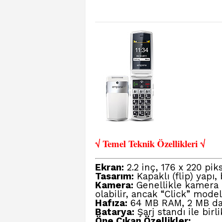
√ Temel Teknik Öze
llikleri √
Ekran:
2.2 inç, 176 x 220 pik
Tasarım:
Kapaklı (flip) yapı,
Kamera:
Genellikle kamera b
olabilir, ancak “Click” mode
Hafıza:
64 MB RAM, 2 MB dahi
Batarya:
Şarj standı ile birl
Öne Çıkan Özellikler: