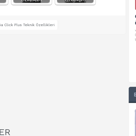
Google Pixel 10 Pro Teknik
Özellikleri
a Click Plus Teknik Özellikleri
√ Temel Teknik Özellikleri √ Temel Teknik
Özellikler ve Detaylı Bilgileri. Ekran: 6.3 inç,
1280 x 2856 piksel, 120 Hz LTPO
ER