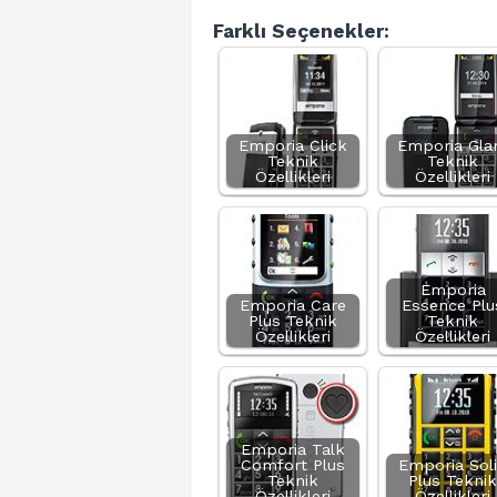
Farklı Seçenekler:
Emporia Click
Emporia Gl
Teknik
Teknik
Özellikleri
Özellikleri
Emporia
Emporia Care
Essence Plu
Plus Teknik
Teknik
Özellikleri
Özellikleri
Emporia Talk
Comfort Plus
Emporia Sol
Teknik
Plus Teknik
Özellikleri
Özellikleri