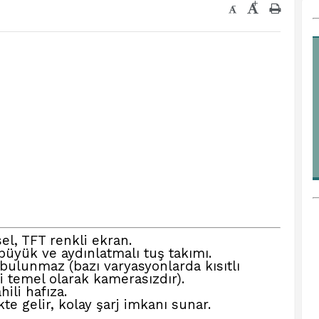
+
-
sel, TFT renkli ekran.
 büyük ve aydınlatmalı tuş takımı.
ulunmaz (bazı varyasyonlarda kısıtlı
li temel olarak kamerasızdır).
li hafıza.
ikte gelir, kolay şarj imkanı sunar.