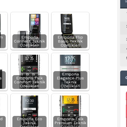
am
Emporia
Emporia Flip
Connect Teknik
Basic Teknik
Özellikleri
Özellikleri
Emporia
s
Emporia Talk
Elegance Plus
Comfort Teknik
Teknik
Özellikleri
Özellikleri
id
Emporia Eco
Emporia Talk
Teknik
Premium Teknik
Özellikleri
Özellikleri