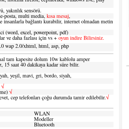
ü, yakınlık sensörü.
e-posta, multi media,
kısa mesaj
,
e insanlarla bağlantı kurabilir, internet olmadan metin
ci (word, excel, powerpoint, pdf)
 ve daha fazlası için vs +
oyun indire Bilirsiniz.
.0 wap 2.0/xhtml, html, asp, php
ormal tam kapesite dolum 10w kablolu amper
, 15 saat 40 dakikaya kadar süre bilir.
yah, yeşil, mavi, gri, bordo, siyah,
h
√
şme)
√
 evet, cep telefonları çoğu durumda tamir edilebilir.
√
WLAN
Modeller
Bluetooth