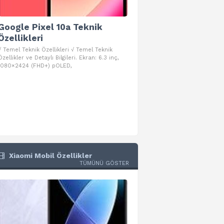
Google Pixel 10a Teknik
Google Pixel 10 Pro 
Özellikleri
Teknik Özellikleri
√ Temel Teknik Özellikleri √ Temel Teknik
√ Temel Teknik Özellikleri √ Goog
Özellikler ve Detaylı Bilgileri. Ekran: 6.3 inç,
Pro Fold Teknik Özellikleri ve Detay
1080×2424 (FHD+) pOLED,
İşlemci: Google Tensor G5
Xiaomi Mobil Özellikler
TÜMÜNÜ GÖSTER