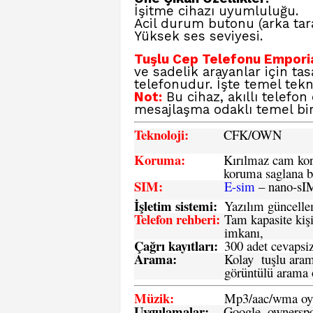
İşitme cihazı uyumluluğu.
Acil durum butonu (arka tara
Yüksek ses seviyesi.
Tuşlu Cep Telefonu Emporia 
ve sadelik arayanlar için ta
telefonudur. İşte temel tekni
Not:
Bu cihaz, akıllı telefo
mesajlaşma odaklı temel bir
Teknoloji:
CFK
/OWN
Koruma:
Kırılmaz cam koru
koruma saglana bi
SIM
:
E-sim
– nano-sI
İşletim sistemi
:
Yazılım güncelleme
Telefon rehberi
:
Tam kapasite kişi
imkanı,
Çağrı kayıtları
:
300 adet cevapsiz
Arama:
Kolay tuşlu arama
görüntülü arama ö
Müzik:
Mp3/aac/wma oyn
Uygulamalar:
Google, ownerspos