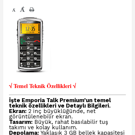
+
-
√ Temel Teknik Öze
llikleri √
İşte Emporia Talk Premium’un temel
teknik özellikleri ve Detaylı Bilgileri.
Ekran:
2 inç büyüklüğünde, net
görüntülenebilir ekran.
Tasarım:
Büyük, rahat basılabilir tuş
takımı ve kolay kullanım.
Depolama:
Yaklaşık 3 GB bellek kapasitesi