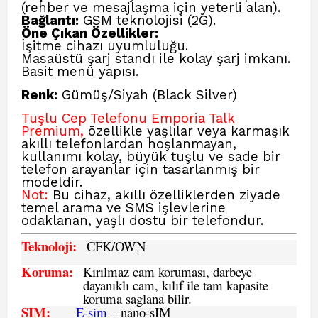
(rehber ve mesajlaşma için yeterli alan).
Bağlantı:
GSM teknolojisi (2G).
Öne Çıkan Özellikler:
İşitme cihazı uyumluluğu.
Masaüstü şarj standı ile kolay şarj imkanı.
Basit menü yapısı.
Renk:
Gümüş/Siyah (Black Silver)
Tuşlu Cep Telefonu Emporia Talk
Premium,
özellikle yaşlılar veya karmaşık
akıllı telefonlardan hoşlanmayan,
kullanımı kolay, büyük tuşlu ve sade bir
telefon arayanlar için tasarlanmış bir
modeldir.
Not:
Bu cihaz, akıllı özelliklerden ziyade
temel arama ve SMS işlevlerine
odaklanan, yaşlı dostu bir telefondur.
Teknoloji:
CFK
/OWN
Koruma:
Kırılmaz cam koruması, darbeye
dayanıklı cam, kılıf ile tam kapasite
koruma saglana bilir.
SIM
:
E-sim
– nano-sIM