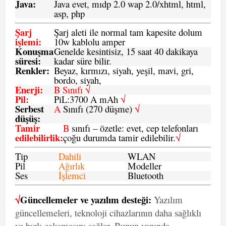
Java
:
Java evet, mıdp 2.0 wap 2.0/xhtml, html,
asp, php
Şarj
Şarj aleti ile normal tam kapesite dolum
işlemi
:
10w kablolu amper
Konuşma
Genelde kesintisiz, 15 saat 40 dakikaya
süresi
:
kadar süre bilir.
Renkler:
Beyaz, kırmızı, siyah, yeşil, mavi, gri,
bordo, siyah,
Enerji
:
B Sınıfı √
Pil
:
PiL:3700 A mAh
√
Serbest
A
Sınıfı (270 düşme)
√
düşüş
:
Tamir
B
sınıfı – özetle: evet, cep telefonları
edilebilirlik
:
çoğu durumda tamir edilebilir.
√
Tip
Dahili
WLAN
Pil
Ağırlık
Modeller
Ses
İşlemci
Bluetooth
√
Güncellemeler ve yazılım desteği:
Yazılım
güncellemeleri, teknoloji cihazlarının daha sağlıklı
ve hızlı çalışmasını sağlar. Bunun yanında,