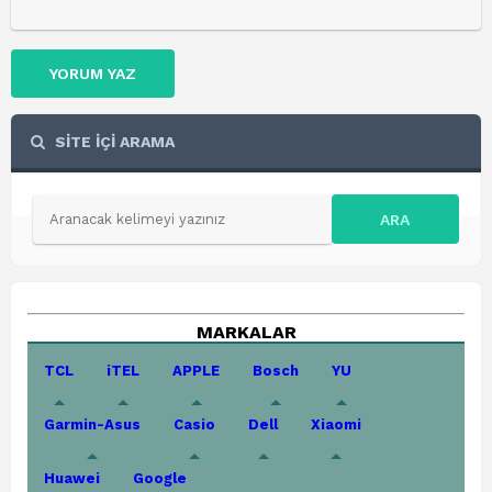
YORUM YAZ
SİTE İÇİ ARAMA
ARA
MARKALAR
TCL
iTEL
APPLE
Bosch
YU
Garmin-Asus
Casio
Dell
Xiaomi
Huawei
Google