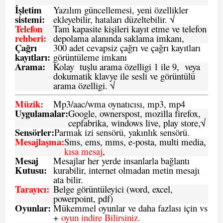
İşletim
Yazılım güncellemesi, yeni özellikler
sistemi
:
ekleyebilir, hataları düzeltebilir. √
Telefon
Tam kapasite kişileri kayıt etme ve telefon
rehberi
:
depolama alanında saklama imkanı,
Çağrı
300 adet cevapsiz çağrı ve çağrı kayıtları
kayıtları
:
görüntüleme imkanı
Arama:
Kolay tuşlu arama özelligi 1 ile 9, veya
dokumatik klavye ile sesli ve görüntülü
arama özelligi. √
Müzik:
Mp3/aac/wma oynatıcısı, mp3, mp4
Uygulamalar:
Google, ownerspost, mozilla firefox,
cepfabrika, windows live, play store,√
Sensö
rler
:
Parmak izi sensörü, yakınlık sensörü.
Mesajlaşma
:
Sms, ems, mms, e-posta, multi media,
kısa mesaj
,
Mesaj
Mesajlar her yerde insanlarla bağlantı
Kutusu:
kurabilir, internet olmadan metin mesajı
ata bilir.
Tarayıcı
:
Belge görüntüleyici (word, excel,
powerpoint, pdf)
Oyunlar
:
Mükemmel oyunlar ve daha fazlası için vs
+
oyun indire Bilirsiniz.