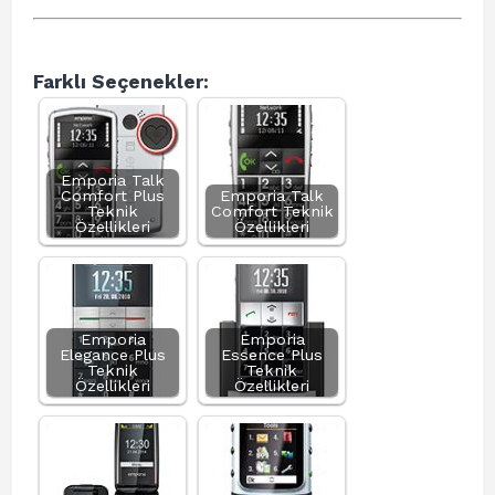
Farklı Seçenekler:
Emporia Talk
Comfort Plus
Emporia Talk
Teknik
Comfort Teknik
Özellikleri
Özellikleri
Emporia
Emporia
Elegance Plus
Essence Plus
Teknik
Teknik
Özellikleri
Özellikleri