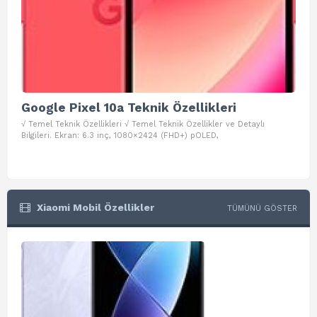
Google Pixel 10a Teknik Özellikleri
Go
√ Temel Teknik Özellikleri √ Temel Teknik Özellikler ve Detaylı
√ Te
Bilgileri. Ekran: 6.3 inç, 1080×2424 (FHD+) pOLED,
ve D
Xiaomi Mobil Özellikler
TÜMÜNÜ GÖSTER