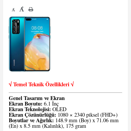
+
-
√ Temel Teknik Öze
llikleri √
Genel Tasarım ve Ekran
Ekran Boyutu:
6.1 İnç
Ekran Teknolojisi:
OLED
Ekran Çözünürlüğü:
1080 × 2340 piksel (FHD+)
Boyutlar ve Ağırlık:
148.9 mm (Boy) x 71.06 mm
(En) x 8.5 mm (Kalınlık), 175 gram