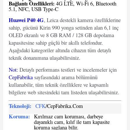
Bağlantı Özellikleri:
4G LTE, Wi-Fi 6, Bluetooth
5.1, NFC, USB Type-C
Huawei P40 4G
, Leica destekli kamera özelliklerine
sahip, gücünü Kirin 990 yonga setinden alan 6,1 inç
OLED ekranlı ve 8 GB RAM / 128 GB depolama
kapasitesine sahip güçlü bir akıllı telefondur.
Aşağıdaki kategoriler altında cihazın tüm detaylı
teknik donanımına ulaşabilirsiniz.
Not
:
Detaylı performans testleri ve incelemeler için
CepFabrika
sayfasındaki arama bölümünü
kullanabilir, tüm teknik özelliklere ve kapsamlı
bilgilere web sitesindeki tam listeden ulaşabilirsiniz.
Teknoloji:
CFK
/CepFabrika.Com
Koruma:
Kırılmaz cam koruması, darbeye
dayanıklı cam, kılıf ile tam kapasite
koruma saglana bilir.