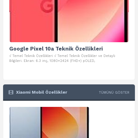
Google Pixel 10a Teknik Özellikleri
Go
√ Temel Teknik Özellikleri √ Temel Teknik Özellikler ve Detaylı
√ Te
Bilgileri. Ekran: 6.3 inç, 1080×2424 (FHD+) pOLED,
ve D
Xiaomi Mobil Özellikler
TÜMÜNÜ GÖSTER