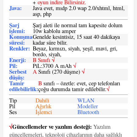
+
oyun indire Bilirsiniz.
Java
:
Java evet, mıdp 2.0 wap 2.0/xhtml, html,
asp, php
Şarj
Şarj aleti ile normal tam kapesite dolum
işlemi
:
10w kablolu amper
Konuşma
Genelde kesintisiz, 15 saat 40 dakikaya
süresi
:
kadar süre bilir.
Renkler:
Beyaz, kırmızı, siyah, yeşil, mavi, gri,
bordo, siyah,
Enerji
:
B Sınıfı √
Pil
:
PiL:3700 A mAh
√
Serbest
A
Sınıfı (270 düşme)
√
düşüş
:
Tamir
B
sınıfı – özetle: evet, cep telefonları
edilebilirlik
:
çoğu durumda tamir edilebilir.
√
Tip
Dahili
WLAN
Pil
Ağırlık
Modeller
Ses
İşlemci
Bluetooth
√
Güncellemeler ve yazılım desteği:
Yazılım
güncellemeleri, teknoloji cihazlarının daha sağlıklı