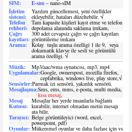
SIM
:
E-sim
– nano-sIM
İşletim
Yazılım güncellemesi, yeni özellikler
sistemi
:
ekleyebilir, hataları düzeltebilir. √
Telefon
Tam kapasite kişileri kayıt etme ve telefon
rehberi
:
depolama alanında saklama imkanı,
Çağrı
300 adet cevapsiz çağrı ve çağrı kayıtları
kayıtları
:
görüntüleme imkanı
Arama:
Kolay tuşlu arama özelligi 1 ile 9, veya
dokumatik klavye ile sesli ve görüntülü
arama özelligi. √
Müzik:
Mp3/aac/wma oynatıcısı, mp3, mp4
Uygulamalar:
Google, ownerspost, mozilla firefox,
cepfabrika, windows live, play store,√
Sensö
rler
:
Parmak izi sensörü, yakınlık sensörü.
Mesajlaşma
:
Sms, ems, mms, e-posta, multi media,
kısa mesaj
,
Mesaj
Mesajlar her yerde insanlarla bağlantı
Kutusu:
kurabilir, internet olmadan metin mesajı
ata bilir.
Tarayıcı
:
Belge görüntüleyici (word, excel,
powerpoint, pdf)
Oyunlar
:
Mükemmel oyunlar ve daha fazlası için vs