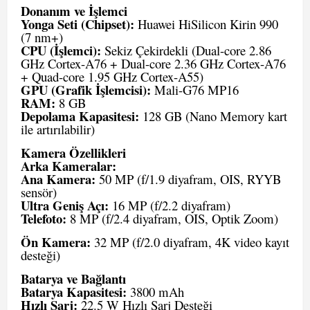
Donanım ve İşlemci
Yonga Seti (Chipset):
Huawei HiSilicon Kirin 990
(7 nm+)
CPU (İşlemci):
Sekiz Çekirdekli (Dual-core 2.86
GHz Cortex-A76 + Dual-core 2.36 GHz Cortex-A76
+ Quad-core 1.95 GHz Cortex-A55)
GPU (Grafik İşlemcisi):
Mali-G76 MP16
RAM:
8 GB
Depolama Kapasitesi:
128 GB (Nano Memory kart
ile artırılabilir)
Kamera Özellikleri
Arka Kameralar:
Ana Kamera:
50 MP (f/1.9 diyafram, OIS, RYYB
sensör)
Ultra Geniş Açı:
16 MP (f/2.2 diyafram)
Telefoto:
8 MP (f/2.4 diyafram, OIS, Optik Zoom)
Ön Kamera:
32 MP (f/2.0 diyafram, 4K video kayıt
desteği)
Batarya ve Bağlantı
Batarya Kapasitesi:
3800 mAh
Hızlı Şarj:
22.5 W Hızlı Şarj Desteği