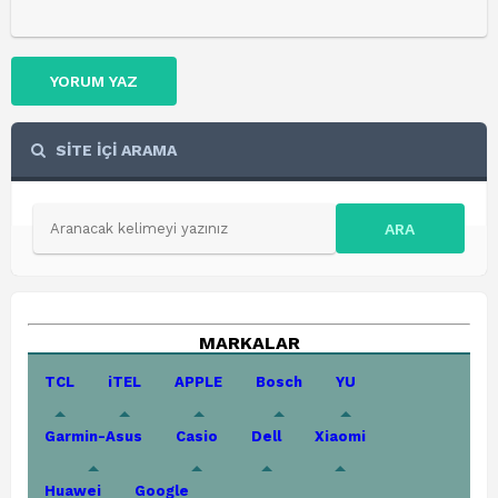
YORUM YAZ
SİTE İÇİ ARAMA
ARA
MARKALAR
TCL
iTEL
APPLE
Bosch
YU
Garmin-Asus
Casio
Dell
Xiaomi
Huawei
Google