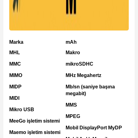
Marka
mAh
MHL
Makro
MMC
mikroSDHC
MIMO
MHz Megahertz
MIDP
Mb/sn (saniye başına
megabit)
MIDI
MMS
Mikro USB
MPEG
MeeGo işletim sistemi
Mobil DisplayPort MyDP
Maemo işletim sistemi