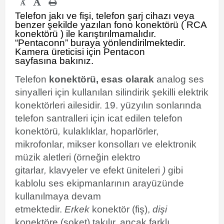
-
Telefon jakı ve fişi
,
telefon şarj cihazı
veya
benzer şekilde yazılan
fono konektörü
(
RCA
konektörü
) ile karıştırılmamalıdır.
“Pentaconn” buraya yönlendirilmektedir.
Kamera üreticisi için
Pentacon
sayfasına
bakınız.
Telefon
konektörü, esas olarak
analog ses
sinyalleri için kullanılan
silindirik
şekilli
elektrik
konektörleri
ailesidir. 19. yüzyılın sonlarında
telefon santralleri için icat edilen telefon
konektörü
,
kulaklıklar, hoparlörler,
mikrofonlar, mikser konsolları ve elektronik
müzik aletleri (örneğin elektro
gitarlar
,
klavyeler ve efekt üniteleri
)
gibi
kablolu ses ekipmanlarının arayüzünde
kullanılmaya devam
etmektedir.
Erkek
konektör (fiş),
dişi
konektöre (soket) takılır, ancak farklı