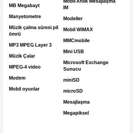
Mobil Anlık Mesajlaşma
MB Megabayt
IM
Manyetometre
Modeller
Müzik çalma süresi pil
Mobil WiMAX
ömrü
MMCmobile
MP3 MPEG Layer 3
Mini USB
Müzik Çalar
Microsoft Exchange
MPEG-4 video
Sunucu
Modem
miniSD
Mobil oyunlar
microSD
Mesajlaşma
Megapiksel