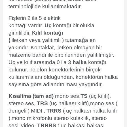
terminoloji de kullanılmaktadır.
Fişlerin 2 ila 5
elektrik
kontağı
vardır.
Uç
kontağı bir olukla
girintilidir.
Kılıf kontağı
(
iletken
veya
yalıtımlı
)
tutamağa
en
yakındır.
Kontaklar, iletken olmayan bir
malzeme bandı ile birbirlerinden yalıtılmıştır.
Uç ve kılıf arasında 0 ila 3
halka
kontağı
bulunur. Telefon konektörlerinin birçok
kullanım alanı olduğundan, konektörün halka
sayısına göre adlandırılması yaygındır,
Kısaltma (tam ad)
mono
ses,
TS
(uç kılıfı),
stereo ses,
TRS
(uç halkası kılıfı),mono ses (
dengeli ) MIDI ,
TRRS
( uç halkası halka kılıfı
) mono mikrofonlu stereo kulaklık, stereo
sesli video,
TRRRS
( uç halkası halkası