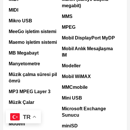
megabit)
MIDI
MMS
Mikro USB
MPEG
MeeGo işletim sistemi
Mobil DisplayPort MyDP
Maemo işletim sistemi
Mobil Anlık Mesajlaşma
MB Megabayt
IM
Manyetometre
Modeller
Müzik çalma süresi pil
Mobil WiMAX
ömrü
MMCmobile
MP3 MPEG Layer 3
Mini USB
Müzik Çalar
Microsoft Exchange
MPEG-4 video
Sunucu
TR
Modem
miniSD