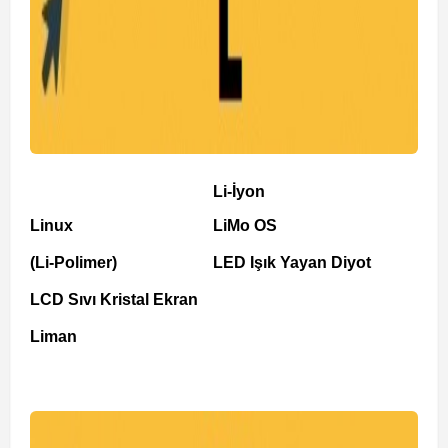
Li-İyon
Linux
LiMo OS
(Li-Polimer)
LED Işık Yayan Diyot
LCD Sıvı Kristal Ekran
Liman