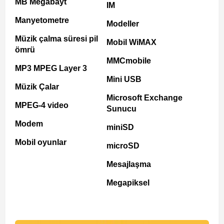
MB Megabayt
IM
Manyetometre
Modeller
Müzik çalma süresi pil
Mobil WiMAX
ömrü
MMCmobile
MP3 MPEG Layer 3
Mini USB
Müzik Çalar
Microsoft Exchange
MPEG-4 video
Sunucu
Modem
miniSD
Mobil oyunlar
microSD
Mesajlaşma
Megapiksel