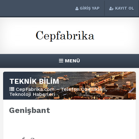
GİRİŞ YAP
KAYIT OL
MENÜ
TEKNİK BİLİM
CepFabrika.com – Telefon Özellikleri,
Teknoloji Haberleri
Genişbant
+