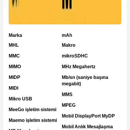
Marka
mAh
MHL
Makro
MMC
mikroSDHC
MIMO
MHz Megahertz
MIDP
Mb/sn (saniye başına
megabit)
MIDI
MMS
Mikro USB
MPEG
MeeGo işletim sistemi
Mobil DisplayPort MyDP
Maemo işletim sistemi
Mobil Anlık Mesajlaşma