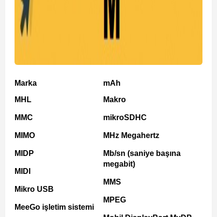
Marka
mAh
MHL
Makro
MMC
mikroSDHC
MIMO
MHz Megahertz
MIDP
Mb/sn (saniye başına
megabit)
MIDI
MMS
Mikro USB
MPEG
MeeGo işletim sistemi