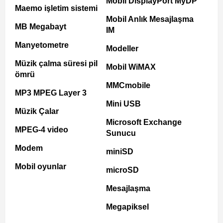
Mobil DisplayPort MyDP
Maemo işletim sistemi
Mobil Anlık Mesajlaşma
MB Megabayt
IM
Manyetometre
Modeller
Müzik çalma süresi pil
Mobil WiMAX
ömrü
MMCmobile
MP3 MPEG Layer 3
Mini USB
Müzik Çalar
Microsoft Exchange
MPEG-4 video
Sunucu
Modem
miniSD
Mobil oyunlar
microSD
Mesajlaşma
Megapiksel