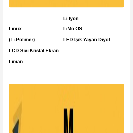
Li-İyon
Linux
LiMo OS
(Li-Polimer)
LED Işık Yayan Diyot
LCD Sıvı Kristal Ekran
Liman