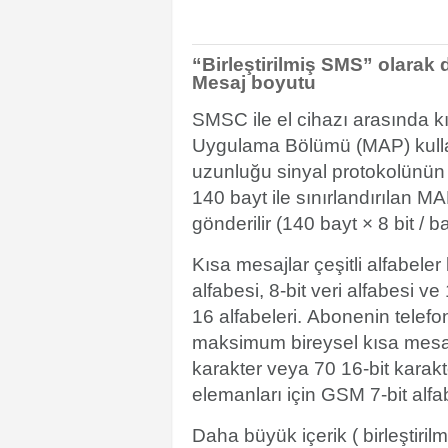
“Birleştirilmiş SMS” olarak da
Mesaj boyutu
SMSC ile el cihazı arasında k
Uygulama Bölümü
(MAP) kulla
uzunluğu sinyal protokolünün 
140 bayt ile sınırlandırılan 
gönderilir (140 bayt × 8 bit / b
Kısa mesajlar çeşitli alfabeler
alfabesi
,
8-bit veri alfabesi
ve 
16
alfabeleri.
Abonenin telefon
maksimum bireysel kısa mesaj
karakter veya 70 16-bit karak
elemanları için GSM 7-bit alfa
Daha büyük içerik (
birleştiri