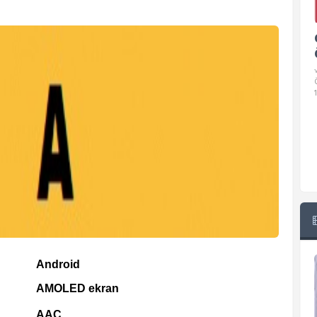
Google Pixel 10 Pro Teknik
Özellikleri
√ Temel Teknik Özellikleri √ Temel Teknik
Özellikler ve Detaylı Bilgileri. Ekran: 6.3 inç,
1280 x 2856 piksel, 120 Hz LTPO
Android
AMOLED ekran
AAC