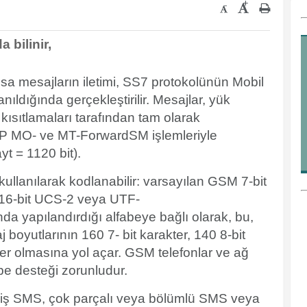
+
-
 bilinir,
ısa mesajların iletimi, SS7 protokolünün
Mobil
nıldığında gerçekleştirilir. Mesajlar, yük
kısıtlamaları tarafından tam olarak
MAP MO- ve MT-ForwardSM işlemleriyle
ayt = 1120 bit).
 kullanılarak kodlanabilir: varsayılan
GSM 7-bit
16-bit
UCS-2
veya
UTF-
da yapılandırdığı alfabeye bağlı olarak, bu,
 boyutlarının 160 7-
bit
karakter, 140 8-bit
ter olmasına yol açar. GSM telefonlar ve ağ
be desteği zorunludur.
lmiş SMS
, çok parçalı veya bölümlü SMS veya