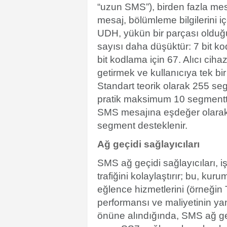
“uzun SMS”), birden fazla mesa
mesaj, bölümleme bilgilerini i
UDH, yükün bir parçası olduğu
sayısı daha düşüktür: 7 bit ko
bit kodlama için 67. Alıcı cih
getirmek ve kullanıcıya tek b
Standart teorik olarak 255 se
pratik maksimum 10 segmentti
SMS mesajına eşdeğer olarak f
segment desteklenir.
Ağ geçidi sağlayıcıları
SMS ağ geçidi sağlayıcıları, 
trafiğini kolaylaştırır; bu, ku
eğlence hizmetlerini (örneği
performansı ve maliyetinin ya
önüne alındığında, SMS ağ geçi