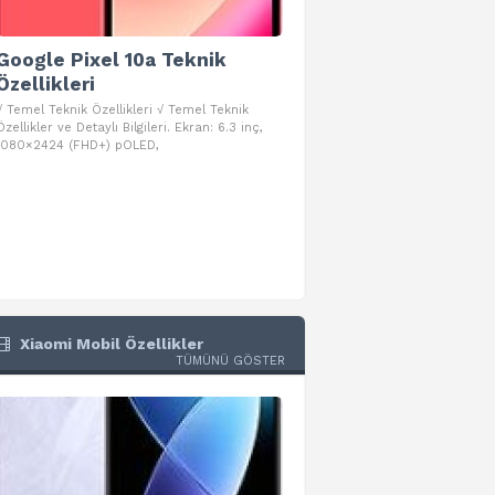
Google Pixel 10a Teknik
Google Pixel 10 Pro 
Özellikleri
Teknik Özellikleri
√ Temel Teknik Özellikleri √ Temel Teknik
√ Temel Teknik Özellikleri √ Goog
Özellikler ve Detaylı Bilgileri. Ekran: 6.3 inç,
Pro Fold Teknik Özellikleri ve Detay
1080×2424 (FHD+) pOLED,
İşlemci: Google Tensor G5
Xiaomi Mobil Özellikler
TÜMÜNÜ GÖSTER