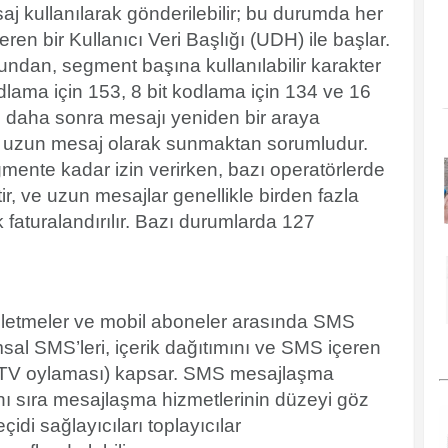
j kullanılarak gönderilebilir; bu durumda her
çeren bir
Kullanıcı Veri Başlığı
(UDH) ile başlar.
ndan, segment başına kullanılabilir karakter
dlama için 153, 8 bit kodlama için 134 ve 16
az daha sonra mesajı yeniden bir araya
ir uzun mesaj olarak sunmaktan sorumludur.
gmente kadar izin verirken,
bazı operatörlerde
r,
ve uzun mesajlar genellikle birden fazla
aturalandırılır. Bazı durumlarda 127
işletmeler ve mobil aboneler arasında SMS
rumsal SMS’leri, içerik dağıtımını ve SMS içeren
n TV oylaması) kapsar. SMS mesajlaşma
nı sıra mesajlaşma hizmetlerinin düzeyi göz
di sağlayıcıları toplayıcılar