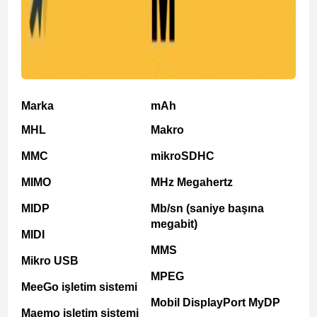
Marka
mAh
MHL
Makro
MMC
mikroSDHC
MIMO
MHz Megahertz
MIDP
Mb/sn (saniye başına
megabit)
MIDI
MMS
Mikro USB
MPEG
MeeGo işletim sistemi
Mobil DisplayPort MyDP
Maemo işletim sistemi