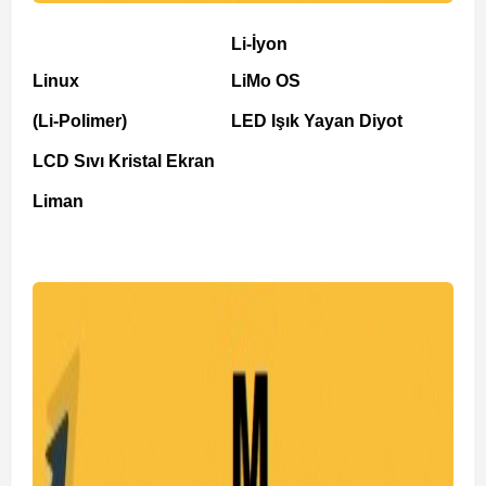
Li-İyon
Linux
LiMo OS
(Li-Polimer)
LED Işık Yayan Diyot
LCD Sıvı Kristal Ekran
Liman