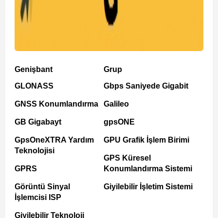
Genişbant
Grup
GLONASS
Gbps Saniyede Gigabit
GNSS Konumlandırma
Galileo
GB Gigabayt
gpsONE
GpsOneXTRA Yardım
GPU Grafik İşlem Birimi
Teknolojisi
GPS Küresel
GPRS
Konumlandırma Sistemi
Görüntü Sinyal
Giyilebilir İşletim Sistemi
İşlemcisi ISP
Giyilebilir Teknoloji