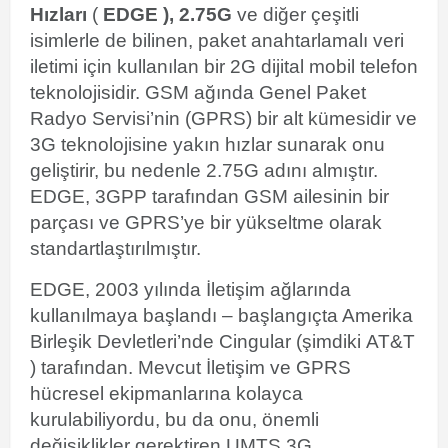
Hızları
(
EDGE ),
2.75G
ve diğer çeşitli
isimlerle de bilinen, paket anahtarlamalı veri
iletimi için kullanılan bir
2G
dijital
mobil telefon
teknolojisidir.
GSM ağında Genel Paket
Radyo Servisi’nin (GPRS) bir alt kümesidir ve
3G teknolojisine yakın hızlar sunarak onu
geliştirir, bu nedenle 2.75G adını almıştır.
EDGE, 3GPP tarafından GSM ailesinin bir
parçası ve GPRS’ye bir yükseltme olarak
standartlaştırılmıştır.
EDGE, 2003 yılında
İletişim
ağlarında
kullanılmaya başlandı – başlangıçta Amerika
Birleşik Devletleri’nde
Cingular
(şimdiki
AT&T
) tarafından.
Mevcut
İletişim
ve GPRS
hücresel ekipmanlarına kolayca
kurulabiliyordu, bu da onu, önemli
değişiklikler gerektiren UMTS 3G