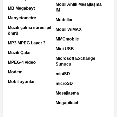
Mobil Anlık Mesajlaşma
MB Megabayt
IM
Manyetometre
Modeller
Müzik çalma süresi pil
Mobil WiMAX
ömrü
MMCmobile
MP3 MPEG Layer 3
Mini USB
Müzik Çalar
Microsoft Exchange
MPEG-4 video
Sunucu
Modem
miniSD
Mobil oyunlar
microSD
Mesajlaşma
Megapiksel