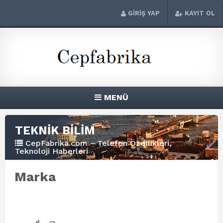
GİRİŞ YAP
KAYIT OL
MENÜ
TEKNİK BİLİM
CepFabrika.com – Telefon Özellikleri,
Teknoloji Haberleri
Marka
+