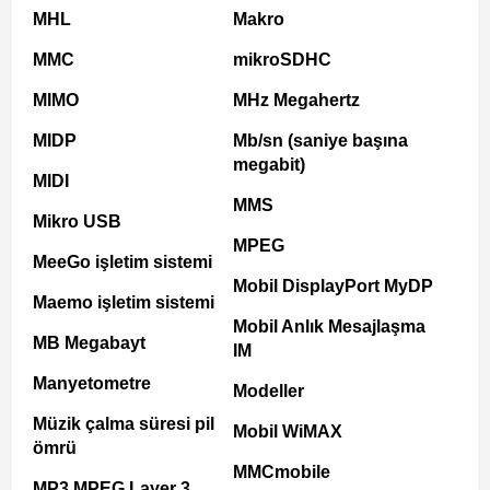
MHL
Makro
MMC
mikroSDHC
MIMO
MHz Megahertz
MIDP
Mb/sn (saniye başına
megabit)
MIDI
MMS
Mikro USB
MPEG
MeeGo işletim sistemi
Mobil DisplayPort MyDP
Maemo işletim sistemi
Mobil Anlık Mesajlaşma
MB Megabayt
IM
Manyetometre
Modeller
Müzik çalma süresi pil
Mobil WiMAX
ömrü
MMCmobile
MP3 MPEG Layer 3