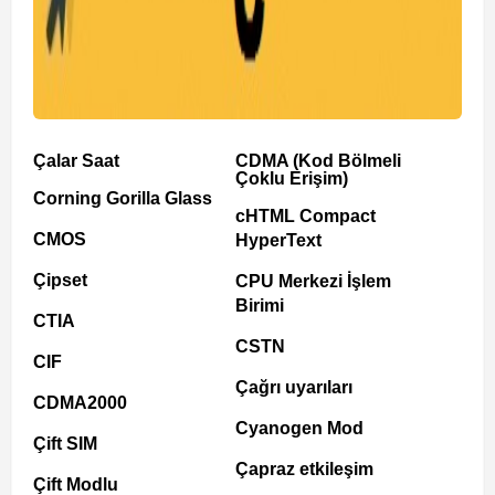
Çalar Saat
CDMA (Kod Bölmeli
Çoklu Erişim)
Corning Gorilla Glass
cHTML Compact
CMOS
HyperText
Çipset
CPU Merkezi İşlem
Birimi
CTIA
CSTN
CIF
Çağrı uyarıları
CDMA2000
Cyanogen Mod
Çift SIM
Çapraz etkileşim
Çift Modlu