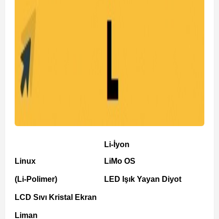
Li-İyon
Linux
LiMo OS
(Li-Polimer)
LED Işık Yayan Diyot
LCD Sıvı Kristal Ekran
Liman