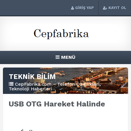
GİRİŞ YAP
KAYIT OL
MENÜ
TEKNİK BİLİM
CepFabrika.com – Telefon Özellikleri,
Teknoloji Haberleri
USB OTG Hareket Halinde
+