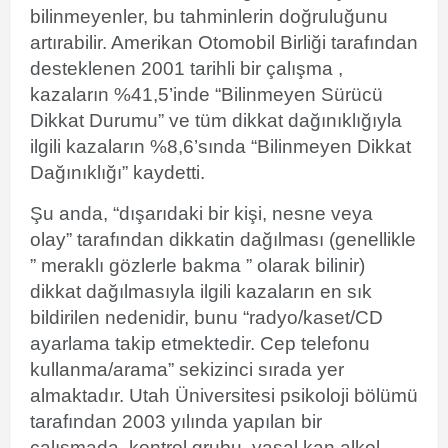
bilinmeyenler, bu tahminlerin doğruluğunu
artırabilir. Amerikan Otomobil
Birliği
tarafından
desteklenen 2001 tarihli bir çalışma ,
kazaların %41,5’inde “Bilinmeyen Sürücü
Dikkat Durumu” ve tüm dikkat dağınıklığıyla
ilgili kazaların %8,6’sında “Bilinmeyen Dikkat
Dağınıklığı” kaydetti.
Şu anda, “dışarıdaki bir kişi, nesne veya
olay” tarafından dikkatin dağılması (genellikle
”
meraklı gözlerle bakma
” olarak bilinir)
dikkat dağılmasıyla ilgili kazaların en sık
bildirilen nedenidir, bunu “radyo/kaset/CD
ayarlama takip etmektedir. Cep telefonu
kullanma/arama” sekizinci sırada yer
almaktadır.
Utah Üniversitesi
psikoloji bölümü
tarafından 2003 yılında yapılan bir
çalışmada, kontrol grubu, yasal
kan alkol