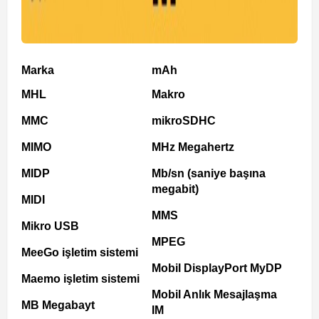
Marka
mAh
MHL
Makro
MMC
mikroSDHC
MIMO
MHz Megahertz
MIDP
Mb/sn (saniye başına
megabit)
MIDI
MMS
Mikro USB
MPEG
MeeGo işletim sistemi
Mobil DisplayPort MyDP
Maemo işletim sistemi
Mobil Anlık Mesajlaşma
MB Megabayt
IM