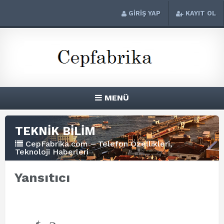
GİRİŞ YAP
KAYIT OL
MENÜ
TEKNİK BİLİM
CepFabrika.com – Telefon Özellikleri,
Teknoloji Haberleri
Yansıtıcı
+