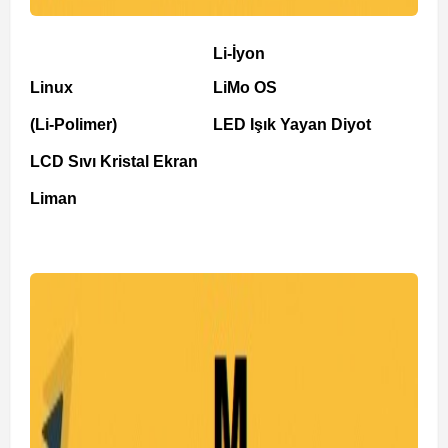
Li-İyon
Linux
LiMo OS
(Li-Polimer)
LED Işık Yayan Diyot
LCD Sıvı Kristal Ekran
Liman