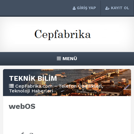
GİRİŞ YAP
KAYIT OL
MENÜ
TEKNİK BİLİM
CepFabrika.com – Telefon Özellikleri,
Teknoloji Haberleri
webOS
+