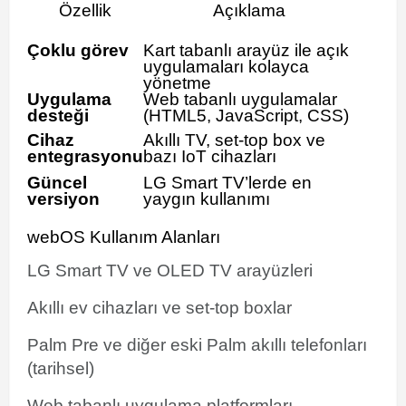
Özellik
Açıklama
Çoklu görev
Kart tabanlı arayüz ile açık
uygulamaları kolayca
yönetme
Uygulama
Web tabanlı uygulamalar
desteği
(HTML5, JavaScript, CSS)
Cihaz
Akıllı TV, set-top box ve
entegrasyonu
bazı IoT cihazları
Güncel
LG Smart TV’lerde en
versiyon
yaygın kullanımı
webOS Kullanım Alanları
LG Smart TV ve OLED TV arayüzleri
Akıllı ev cihazları ve set-top boxlar
Palm Pre ve diğer eski Palm akıllı telefonları
(tarihsel)
Web tabanlı uygulama platformları