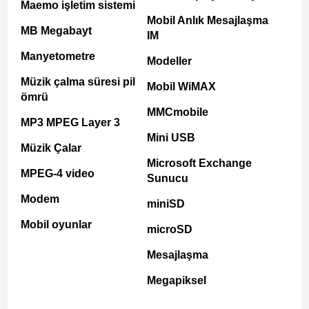
Maemo işletim sistemi
Mobil Anlık Mesajlaşma
MB Megabayt
IM
Manyetometre
Modeller
Müzik çalma süresi pil
Mobil WiMAX
ömrü
MMCmobile
MP3 MPEG Layer 3
Mini USB
Müzik Çalar
Microsoft Exchange
MPEG-4 video
Sunucu
Modem
miniSD
Mobil oyunlar
microSD
Mesajlaşma
Megapiksel