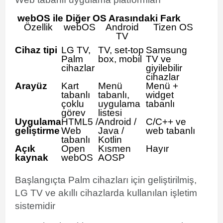
webOS ile Diğer OS Arasındaki Fark
Özellik
webOS
Android
Tizen OS
TV
Cihaz tipi
LG TV,
TV, set-top
Samsung
Palm
box, mobil
TV ve
cihazlar
giyilebilir
cihazlar
Arayüz
Kart
Menü
Menü +
tabanlı
tabanlı,
widget
çoklu
uygulama
tabanlı
görev
listesi
Uygulama
HTML5 /
Android /
C/C++ ve
geliştirme
Web
Java /
web tabanlı
tabanlı
Kotlin
Açık
Open
Kısmen
Hayır
kaynak
webOS
AOSP
Başlangıçta Palm cihazları için geliştirilmiş,
LG TV ve akıllı cihazlarda kullanılan işletim
sistemidir