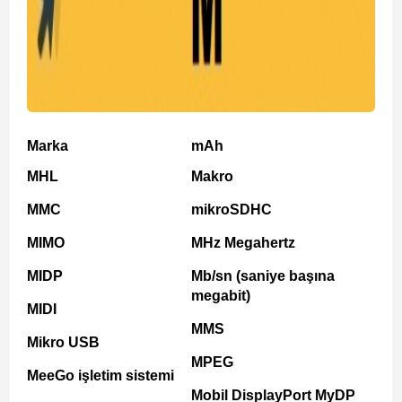
Marka
mAh
MHL
Makro
MMC
mikroSDHC
MIMO
MHz Megahertz
MIDP
Mb/sn (saniye başına
megabit)
MIDI
MMS
Mikro USB
MPEG
MeeGo işletim sistemi
Mobil DisplayPort MyDP