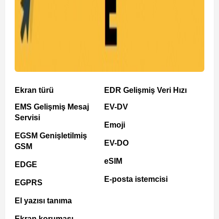
Ekran türü
EDR Gelişmiş Veri Hızı
EMS Gelişmiş Mesaj
EV-DV
Servisi
Emoji
EGSM Genişletilmiş
EV-DO
GSM
eSIM
EDGE
E-posta istemcisi
EGPRS
El yazısı tanıma
Ekran koruması