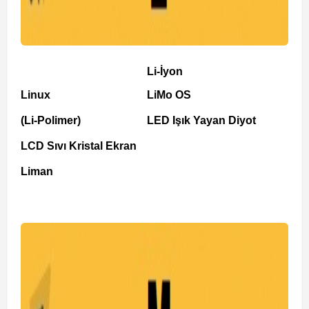
Li-İyon
Linux
LiMo OS
(Li-Polimer)
LED Işık Yayan Diyot
LCD Sıvı Kristal Ekran
Liman