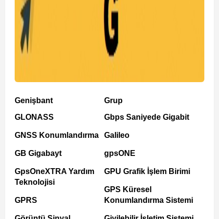
Genişbant
Grup
GLONASS
Gbps Saniyede Gigabit
GNSS Konumlandırma
Galileo
GB Gigabayt
gpsONE
GpsOneXTRA Yardım
GPU Grafik İşlem Birimi
Teknolojisi
GPS Küresel
GPRS
Konumlandırma Sistemi
Görüntü Sinyal
Giyilebilir İşletim Sistemi