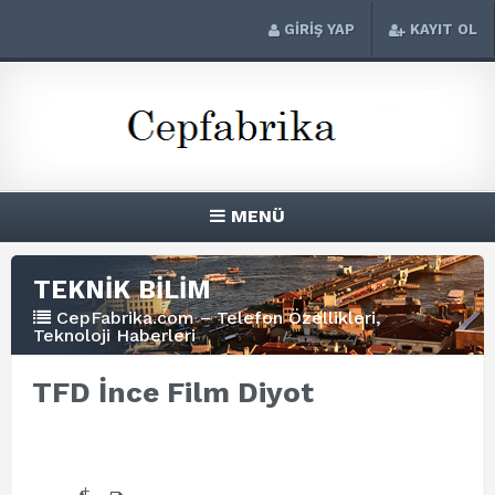
GİRİŞ YAP
KAYIT OL
MENÜ
TEKNİK BİLİM
CepFabrika.com – Telefon Özellikleri,
Teknoloji Haberleri
TFD İnce Film Diyot
+