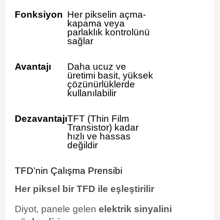
Fonksiyon
Her pikselin açma-
kapama veya
parlaklık kontrolünü
sağlar
Avantajı
Daha ucuz ve
üretimi basit, yüksek
çözünürlüklerde
kullanılabilir
Dezavantajı
TFT (Thin Film
Transistor) kadar
hızlı ve hassas
değildir
TFD’nin Çalışma Prensibi
Her piksel bir TFD ile eşleştirilir
Diyot, panele gelen
elektrik sinyalini