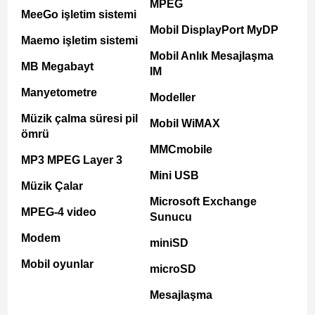
MPEG
MeeGo işletim sistemi
Mobil DisplayPort MyDP
Maemo işletim sistemi
Mobil Anlık Mesajlaşma
MB Megabayt
IM
Manyetometre
Modeller
Müzik çalma süresi pil
Mobil WiMAX
ömrü
MMCmobile
MP3 MPEG Layer 3
Mini USB
Müzik Çalar
Microsoft Exchange
MPEG-4 video
Sunucu
Modem
miniSD
Mobil oyunlar
microSD
Mesajlaşma