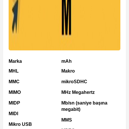
Marka
mAh
MHL
Makro
MMC
mikroSDHC
MIMO
MHz Megahertz
MIDP
Mb/sn (saniye başına
megabit)
MIDI
MMS
Mikro USB