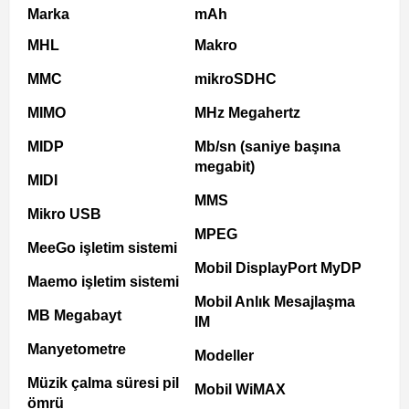
Marka
mAh
MHL
Makro
MMC
mikroSDHC
MIMO
MHz Megahertz
MIDP
Mb/sn (saniye başına
megabit)
MIDI
MMS
Mikro USB
MPEG
MeeGo işletim sistemi
Mobil DisplayPort MyDP
Maemo işletim sistemi
Mobil Anlık Mesajlaşma
MB Megabayt
IM
Manyetometre
Modeller
Müzik çalma süresi pil
Mobil WiMAX
ömrü