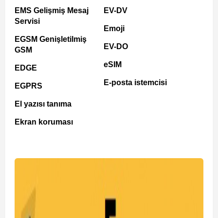
EMS Gelişmiş Mesaj
EV-DV
Servisi
Emoji
EGSM Genişletilmiş
EV-DO
GSM
eSIM
EDGE
E-posta istemcisi
EGPRS
El yazısı tanıma
Ekran koruması