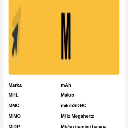
Marka
mAh
MHL
Makro
MMC
mikroSDHC
MIMO
MHz Megahertz
MIDP
Mb/sn (saniye başına