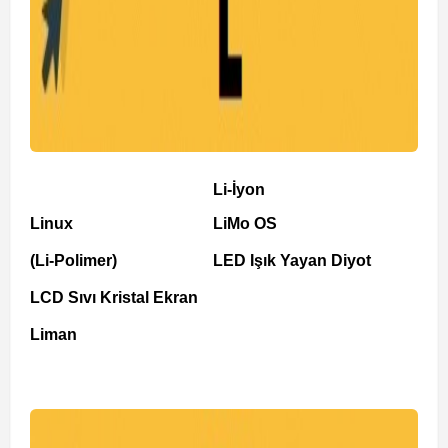
Li-İyon
Linux
LiMo OS
(Li-Polimer)
LED Işık Yayan Diyot
LCD Sıvı Kristal Ekran
Liman