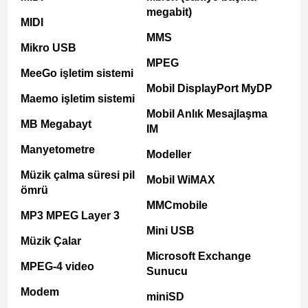
megabit)
MIDI
MMS
Mikro USB
MPEG
MeeGo işletim sistemi
Mobil DisplayPort MyDP
Maemo işletim sistemi
Mobil Anlık Mesajlaşma
MB Megabayt
IM
Manyetometre
Modeller
Müzik çalma süresi pil
Mobil WiMAX
ömrü
MMCmobile
MP3 MPEG Layer 3
Mini USB
Müzik Çalar
Microsoft Exchange
MPEG-4 video
Sunucu
Modem
miniSD