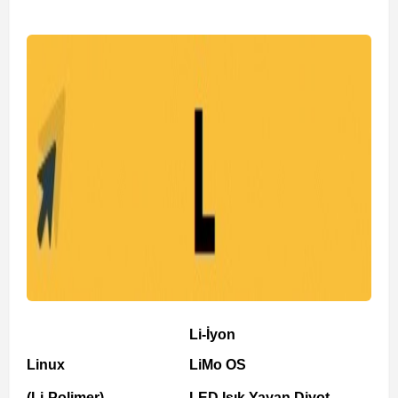
Li-İyon
Linux
LiMo OS
(Li-Polimer)
LED Işık Yayan Diyot