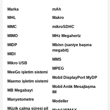
Marka
mAh
MHL
Makro
MMC
mikroSDHC
MIMO
MHz Megahertz
MIDP
Mb/sn (saniye başına
megabit)
MIDI
MMS
Mikro USB
MPEG
MeeGo işletim sistemi
Mobil DisplayPort MyDP
Maemo işletim sistemi
Mobil Anlık Mesajlaşma
MB Megabayt
IM
Manyetometre
Modeller
Müzik çalma süresi pil