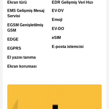
Ekran türü
EDR Gelişmiş Veri Hızı
EMS Gelişmiş Mesaj
EV-DV
Servisi
Emoji
EGSM Genişletilmiş
EV-DO
GSM
eSIM
EDGE
E-posta istemcisi
EGPRS
El yazısı tanıma
Ekran koruması