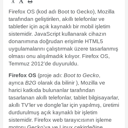
-
Firefox OS (kod adı Boot to Gecko), Mozilla
tarafından geliştirilen, akıllı telefonlar ve
tabletler için açık kaynaklı bir mobil işletim
sistemidir.
JavaScript kullanarak cihazın
donanımına doğrudan erişimle HTML5
uygulamalarını çalıştırmak üzere tasarlanmış
olması onu alışılmadık kılıyor.
Firefox OS,
Temmuz 2012’de duyuruldu.
Firefox OS
(proje adı:
Boot to Gecko
,
ayrıca
B2G
olarak da bilinir )
, Mozilla ve
harici katkıda bulunanlar tarafından
tasarlanan akıllı telefonlar, tablet bilgisayarlar,
akıllı TV’ler
ve
dongle’lar için yapılmış
, üretimi
durdurulmuş açık kaynaklı
bir işletim
sistemidir.
Firefox web tarayıcısının işleme
motoru Gecko’ya ve Linux çekirdeğine