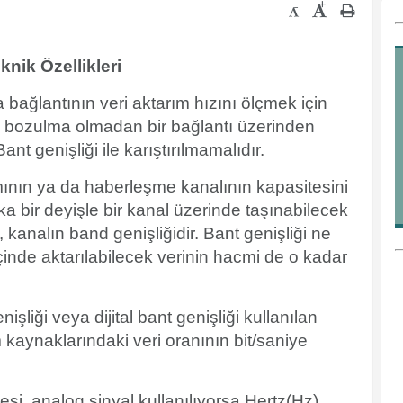
+
-
knik Özellikleri
a bağlantının veri aktarım hızını ölçmek için
inde, bozulma olmadan bir bağlantı üzerinden
ant genişliği ile karıştırılmamalıdır.
tamının ya da haberleşme kanalının kapasitesini
şka bir deyişle bir kanal üzerinde taşınabilecek
 kanalın band genişliğidir. Bant genişliği ne
içinde aktarılabilecek verinin hacmi de o kadar
nişliği veya dijital bant genişliği kullanılan
im kaynaklarındaki veri oranının bit/saniye
si, analog sinyal kullanılıyorsa Hertz(Hz)