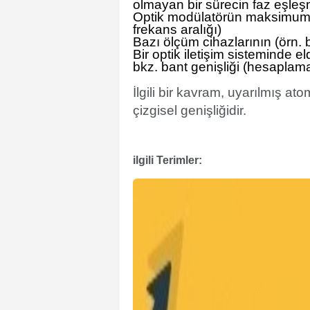
olmayan bir sürecin faz eşle
Optik modülatörün maksimum
frekans aralığı)
Bazı ölçüm cihazlarının (örn. b
Bir optik iletişim sisteminde el
bkz. bant genişliği (hesaplam
İlgili bir kavram, uyarılmış a
çizgisel genişliğidir.
ilgili Terimler: