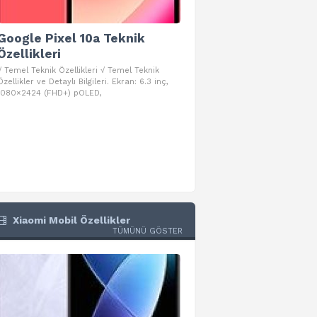
Google Pixel 10a Teknik
Google Pixel 10 Pro 
Özellikleri
Teknik Özellikleri
√ Temel Teknik Özellikleri √ Temel Teknik
√ Temel Teknik Özellikleri √ Goog
Özellikler ve Detaylı Bilgileri. Ekran: 6.3 inç,
Pro Fold Teknik Özellikleri ve Detay
1080×2424 (FHD+) pOLED,
İşlemci: Google Tensor G5
Xiaomi Mobil Özellikler
TÜMÜNÜ GÖSTER