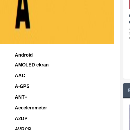
Google Pixel 10 Pro Teknik
Özellikleri
√ Temel Teknik Özellikleri √ Temel Teknik
Özellikler ve Detaylı Bilgileri. Ekran: 6.3 inç,
1280 x 2856 piksel, 120 Hz LTPO
Android
AMOLED ekran
AAC
A-GPS
ANT+
Accelerometer
A2DP
AVRCP