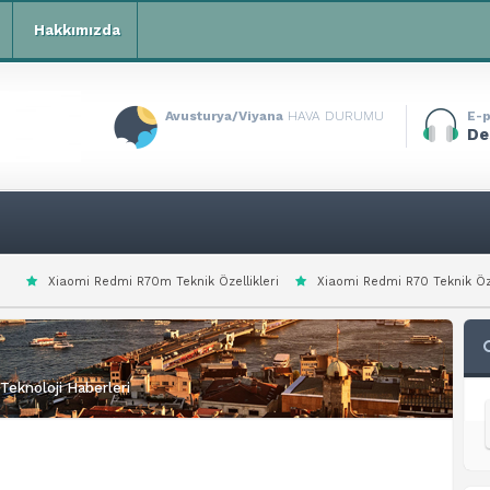
Hakkımızda
Avusturya/Viyana
HAVA DURUMU
E-p
De
edmi R70m Teknik Özellikleri
Xiaomi Redmi R70 Teknik Özellikleri
Xi
Teknoloji Haberleri