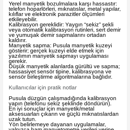
Yerel manyetik bozulmalara karşı hassastır:
telefon hoparlörleri, mıknatıslar, metal yapılar,
kılıflar ve elektronik parazitler ölçümleri
etkileyebilir.
Kalibrasyon gereklidir: Yaygın “sekiz” şekli
veya otomatik kalibrasyon rutinleri, sert demir
ve yumuşak demir sapmalarını ortadan
kaldırır.
Manyetik sapma: Pusula manyetik kuzeyi
gösterir; gerçek kuzeyi elde etmek için
yazılımın manyetik sapmayı uygulaması
gerekir.
Düşük manyetik alanlarda gürültü ve sapma;
hassasiyet sensör tipine, kalibrasyona ve
sensör birleştirme algoritmalarına bağlıdır.
Kullanıcılar için pratik notlar
Pusula düzgün çalışmadığında kalibrasyon
yapın (telefonu sekiz şeklinde döndürün).
En iyi sonuçlar için manyetik/metal
aksesuarları çıkarın ve güçlü mıknatıslardan
uzak tutun.
Yön belirlemeye dayanan uygulamalar,
yalnızca ham manyetometre verileri yerine,