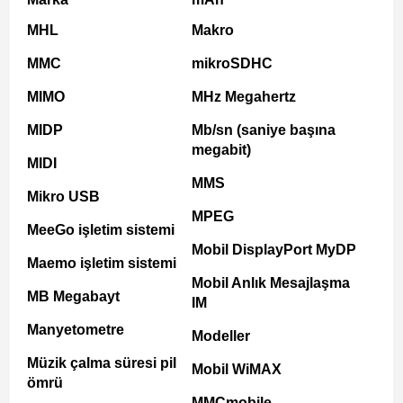
MHL
Makro
MMC
mikroSDHC
MIMO
MHz Megahertz
MIDP
Mb/sn (saniye başına
megabit)
MIDI
MMS
Mikro USB
MPEG
MeeGo işletim sistemi
Mobil DisplayPort MyDP
Maemo işletim sistemi
Mobil Anlık Mesajlaşma
MB Megabayt
IM
Manyetometre
Modeller
Müzik çalma süresi pil
Mobil WiMAX
ömrü
MMCmobile