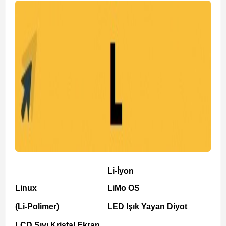
Li-İyon
Linux
LiMo OS
(Li-Polimer)
LED Işık Yayan Diyot
LCD Sıvı Kristal Ekran