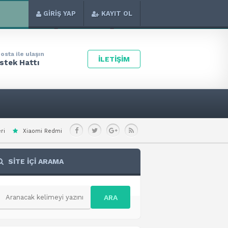
GİRİŞ YAP
KAYIT OL
osta ile ulaşın
İLETİŞİM
stek Hattı
mi Note 15 Special Teknik Özellikleri
Xiaomi Redmi A7 Pro 4G Teknik Özell
SİTE İÇİ ARAMA
ARA