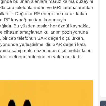
ğında bulunan alanlara maruz kalma düzeyini
lukla cep telefonlarından ve MRI taramalarından
llanılır. Değerler RF enerjisine maruz kalan
 ve RF kaynağının tam konumuyla
lıdır. Bu yüzden testler her özgül kaynakla,
e ve cihazın amaçlanan kullanım pozisyonuna
, bir cep telefonun SAR değeri ölçülürken,
onunda yerleştirilmelidir. SAR değeri kafa
nına sahip nokta üzerinden ölçülmelidir ki bu
elde telefonun antenine en yakın noktadır.