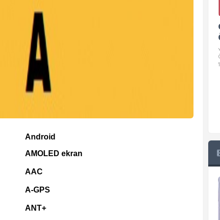
Google Pixel 10 Pro Teknik
Özellikleri
√ Temel Teknik Özellikleri √ Temel Teknik
Özellikler ve Detaylı Bilgileri. Ekran: 6.3 inç,
1280 x 2856 piksel, 120 Hz LTPO
Android
AMOLED ekran
AAC
A-GPS
ANT+