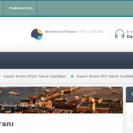
Hakkımızda
Avusturya/Viyana
HAVA DURUMU
E-p
De
0m Teknik Özellikleri
Xiaomi Redmi R70 Teknik Özellikleri
Xiaomi Red
Teknoloji Haberleri
ranı