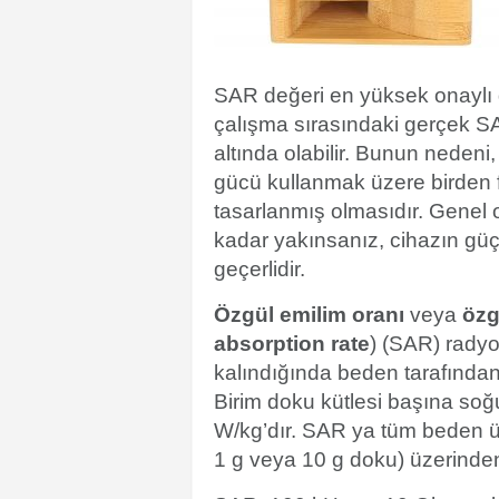
SAR değeri en yüksek onaylı g
çalışma sırasındaki gerçek 
altında olabilir. Bunun neden
gücü kullanmak üzere birden 
tasarlanmış olmasıdır. Genel 
kadar yakınsanız, cihazın güç
geçerlidir.
Özgül emilim oranı
veya
özg
absorption rate
) (SAR) rady
kalındığında beden tarafından 
Birim doku kütlesi başına soğu
W/kg’dır. SAR ya tüm beden ü
1 g veya 10 g doku) üzerinden 