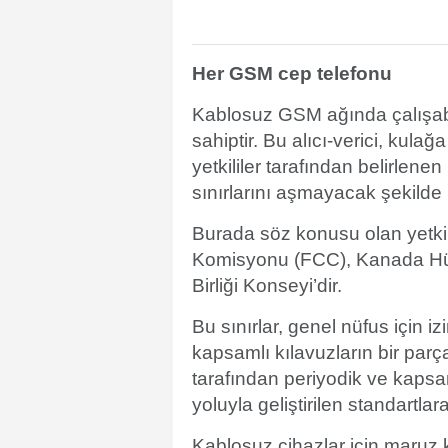
Her GSM cep telefonu
Kablosuz GSM ağında çalışabilm
sahiptir. Bu alıcı-verici, kula
yetkililer tarafından belirlen
sınırlarını aşmayacak şekilde ü
Burada söz konusu olan yetkil
Komisyonu (FCC), Kanada Hük
Birliği Konseyi’dir.
Bu sınırlar, genel nüfus için iz
kapsamlı kılavuzların bir parça
tarafından periyodik ve kapsam
yoluyla geliştirilen standartla
Kablosuz cihazlar için maruz