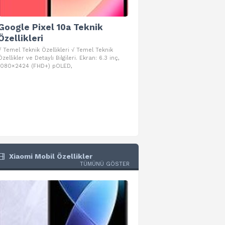
Google Pixel 10a Teknik
Google Pixel 10 Pro 
Özellikleri
Teknik Özellikleri
√ Temel Teknik Özellikleri √ Temel Teknik
√ Temel Teknik Özellikleri √ Goog
Özellikler ve Detaylı Bilgileri. Ekran: 6.3 inç,
Pro Fold Teknik Özellikleri ve Detay
1080×2424 (FHD+) pOLED,
İşlemci: Google Tensor G5
Xiaomi Mobil Özellikler
TÜMÜNÜ GÖSTER