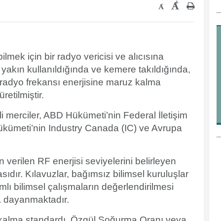
+
-
ek için bir radyo vericisi ve alıcısına
ğa yakın kullanıldığında ve kemere takıldığında,
en radyo frekansı enerjisine maruz kalma
retilmiştir.
i merciler, ABD Hükümeti’nin Federal İletişim
ümeti’nin Industry Canada (IC) ve Avrupa
in verilen RF enerjisi seviyelerini belirleyen
sıdır. Kılavuzlar, bağımsız bilimsel kuruluşlar
lı bilimsel çalışmaların değerlendirilmesi
ra dayanmaktadır.
 kalma standardı, Özgül Soğurma Oranı veya