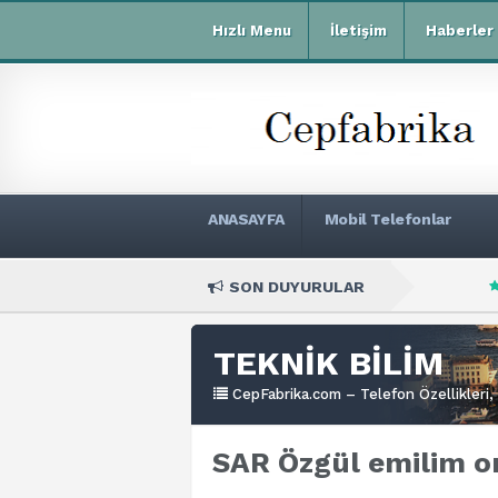
Hızlı Menu
İletişim
Haberler
ANASAYFA
Mobil Telefonlar
SON DUYURULAR
Xiaomi Redmi R7
TEKNİK BİLİM
CepFabrika.com – Telefon Özellikleri, 
SAR Özgül emilim o