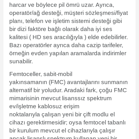
harcar ve böylece pil ömrü uzar. Ayrıca,
operatör/ağ desteği, müşteri sözleşmesi/fiyat
planı, telefon ve işletim sistemi desteği gibi
bir dizi faktöre bağlı olarak daha iyi ses
kalitesi (
HD ses
aracılığıyla ) elde edebilirler.
Bazı operatörler ayrıca daha cazip tarifeler,
örneğin evden yapılan aramalarda indirimler
sunabilir.
Femtoceller, sabit-mobil
yakınsamanın
(FMC) avantajlarını sunmanın
alternatif bir yoludur. Aradaki fark, çoğu FMC
mimarisinin mevcut lisanssız spektrum
ev/işletme
kablosuz erişim
noktalarıyla
çalışan yeni bir çift modlu el
cihazı gerektirmesidir; oysa femtocel tabanlı
bir kurulum mevcut el cihazlarıyla çalışır
ancak lisanslı spektrum kullanan yeni bir