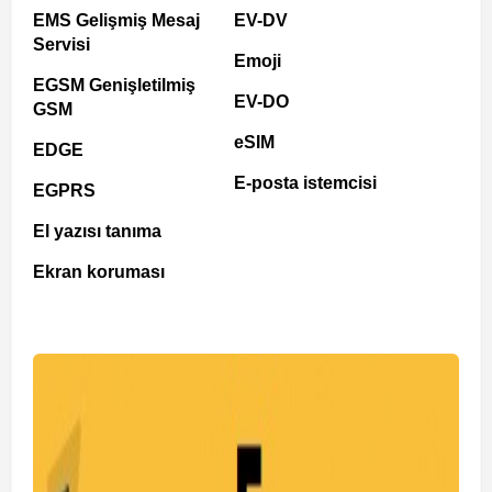
EMS Gelişmiş Mesaj
EV-DV
Servisi
Emoji
EGSM Genişletilmiş
EV-DO
GSM
eSIM
EDGE
E-posta istemcisi
EGPRS
El yazısı tanıma
Ekran koruması