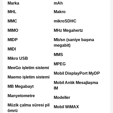
Marka
mAh
MHL
Makro
MMC
mikroSDHC
MIMO
MHz Megahertz
MIDP
Mb/sn (saniye başına
megabit)
MIDI
MMS
Mikro USB
MPEG
MeeGo işletim sistemi
Mobil DisplayPort MyDP
Maemo işletim sistemi
Mobil Anlık Mesajlaşma
MB Megabayt
IM
Manyetometre
Modeller
Müzik çalma süresi pil
Mobil WiMAX
ömrü