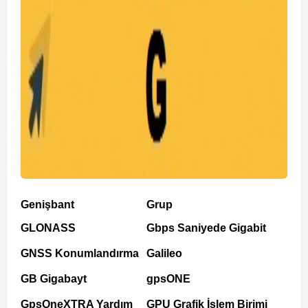
Genişbant
Grup
GLONASS
Gbps Saniyede Gigabit
GNSS Konumlandırma
Galileo
GB Gigabayt
gpsONE
GpsOneXTRA Yardım
GPU Grafik İşlem Birimi