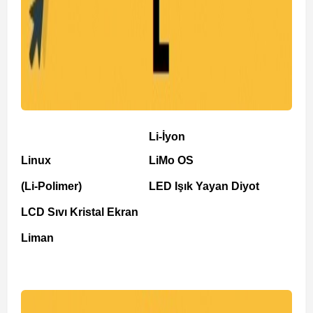
Li-İyon
Linux
LiMo OS
(Li-Polimer)
LED Işık Yayan Diyot
LCD Sıvı Kristal Ekran
Liman