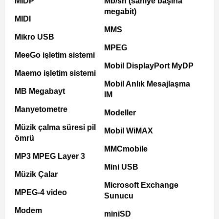
MIDP
Mb/sn (saniye başına
megabit)
MIDI
MMS
Mikro USB
MPEG
MeeGo işletim sistemi
Mobil DisplayPort MyDP
Maemo işletim sistemi
Mobil Anlık Mesajlaşma
MB Megabayt
IM
Manyetometre
Modeller
Müzik çalma süresi pil
Mobil WiMAX
ömrü
MMCmobile
MP3 MPEG Layer 3
Mini USB
Müzik Çalar
Microsoft Exchange
MPEG-4 video
Sunucu
Modem
miniSD