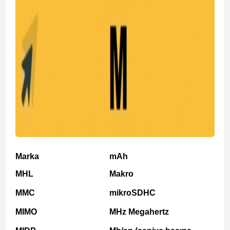
Marka
mAh
MHL
Makro
MMC
mikroSDHC
MIMO
MHz Megahertz