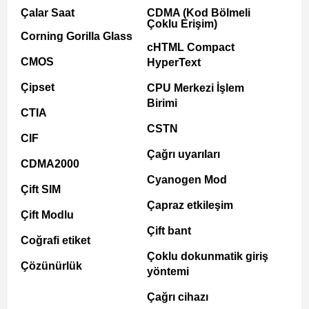
Çalar Saat
CDMA (Kod Bölmeli
Çoklu Erişim)
Corning Gorilla Glass
cHTML Compact
CMOS
HyperText
Çipset
CPU Merkezi İşlem
Birimi
CTIA
CSTN
CIF
Çağrı uyarıları
CDMA2000
Cyanogen Mod
Çift SIM
Çapraz etkileşim
Çift Modlu
Çift bant
Coğrafi etiket
Çoklu dokunmatik giriş
Çözünürlük
yöntemi
Çağrı cihazı