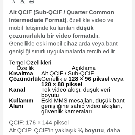
-
Alt QCIF (Sub-QCIF / Quarter Common
Intermediate Format)
, özellikle video ve
mobil iletişimde kullanılan
düşük
çözünürlüklü bir video formatı
dır.
Genellikle eski mobil cihazlarda veya bant
genişliği sınırlı uygulamalarda tercih edilir.
Temel Özellikleri
Özellik
Açıklama
Kısaltma
Alt QCIF / Sub-QCIF
Çözünürlük
Genellikle
128 × 96 piksel
veya
128 × 88 piksel
Kanal
Tek video akışı, düşük veri
boyutu
Kullanım
Eski MMS mesajları, düşük bant
Alanı
genişliğine sahip video akışları,
güvenlik kameraları
QCIF: 176 × 144 piksel
Alt QCIF: QCIF’in yaklaşık
¼ boyutu
, daha