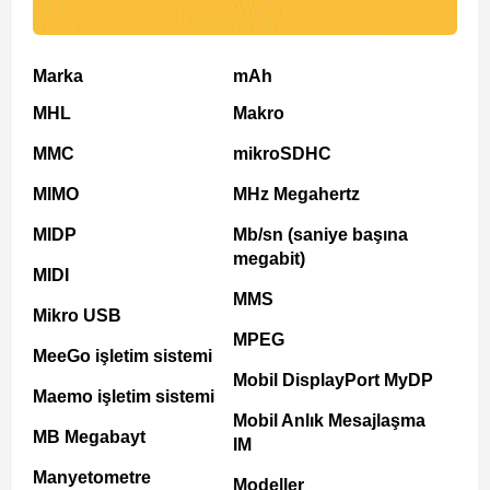
Marka
mAh
MHL
Makro
MMC
mikroSDHC
MIMO
MHz Megahertz
MIDP
Mb/sn (saniye başına
megabit)
MIDI
MMS
Mikro USB
MPEG
MeeGo işletim sistemi
Mobil DisplayPort MyDP
Maemo işletim sistemi
Mobil Anlık Mesajlaşma
MB Megabayt
IM
Manyetometre
Modeller