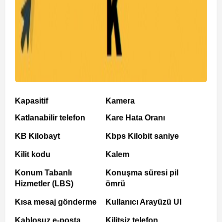
Kapasitif
Kamera
Katlanabilir telefon
Kare Hata Oranı
KB Kilobayt
Kbps Kilobit saniye
Kilit kodu
Kalem
Konum Tabanlı
Konuşma süresi pil
Hizmetler (LBS)
ömrü
Kısa mesaj gönderme
Kullanıcı Arayüzü UI
Kablosuz e-posta
Kilitsiz telefon