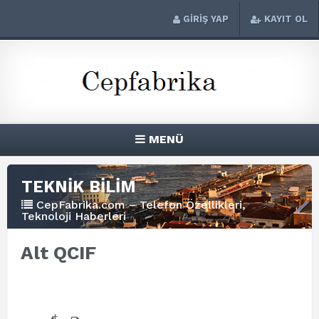
GİRİŞ YAP
KAYIT OL
MENÜ
TEKNİK BİLİM
CepFabrika.com – Telefon Özellikleri,
Teknoloji Haberleri
Alt QCIF
+