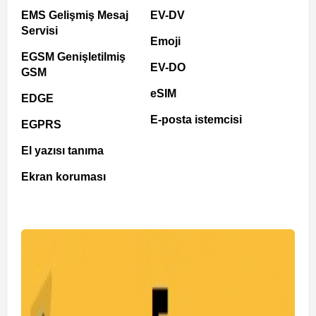
EMS Gelişmiş Mesaj
EV-DV
Servisi
Emoji
EGSM Genişletilmiş
EV-DO
GSM
eSIM
EDGE
E-posta istemcisi
EGPRS
El yazısı tanıma
Ekran koruması