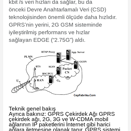
kbit
/s veri hızları da sağlar,
bu da
önceki
Devre Anahtarlamalı Veri (CSD)
teknolojisinden önemli ölçüde daha hızlıdır.
GPRS’nin yerini, 2G GSM sisteminde
iyileştirilmiş performans ve hızlar
sağlayan
EDGE
(“2.75G”) aldı.
Teknik genel bakış
Ayrıca bakınız:
GPRS Çekirdek Ağı
GPRS
çekirdek ağı, 2G,
3G
ve
W-CDMA
mobil
ağlarının
IP paketlerini
İnternet
gibi harici
ağlara iletmesine olanak tanır. GPRS sistemi,