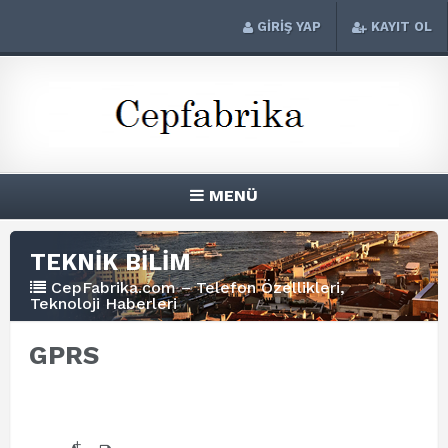
GİRİŞ YAP
KAYIT OL
MENÜ
TEKNİK BİLİM
CepFabrika.com – Telefon Özellikleri,
Teknoloji Haberleri
GPRS
+