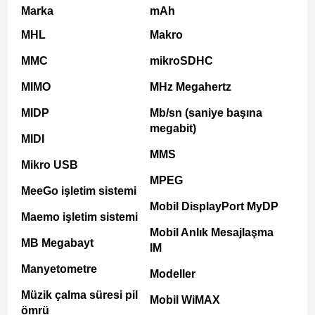
Marka
mAh
MHL
Makro
MMC
mikroSDHC
MIMO
MHz Megahertz
MIDP
Mb/sn (saniye başına
megabit)
MIDI
MMS
Mikro USB
MPEG
MeeGo işletim sistemi
Mobil DisplayPort MyDP
Maemo işletim sistemi
Mobil Anlık Mesajlaşma
MB Megabayt
IM
Manyetometre
Modeller
Müzik çalma süresi pil
Mobil WiMAX
ömrü