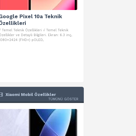
Google Pixel 10a Teknik
Google Pixel 10 Pro 
Özellikleri
Teknik Özellikleri
√ Temel Teknik Özellikleri √ Temel Teknik
√ Temel Teknik Özellikleri √ Goog
Özellikler ve Detaylı Bilgileri. Ekran: 6.3 inç,
Pro Fold Teknik Özellikleri ve Detay
1080×2424 (FHD+) pOLED,
İşlemci: Google Tensor G5
Xiaomi Mobil Özellikler
TÜMÜNÜ GÖSTER