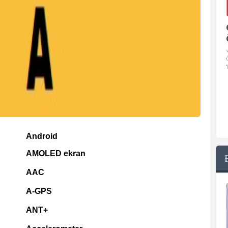
Google Pixel 10 Pro Teknik
Özellikleri
√ Temel Teknik Özellikleri √ Temel Teknik
Özellikler ve Detaylı Bilgileri. Ekran: 6.3 inç,
1280 x 2856 piksel, 120 Hz LTPO
Android
AMOLED ekran
AAC
A-GPS
ANT+