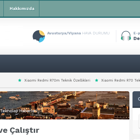
Hakkımızda
Avusturya/Viyana
HAVA DURUMU
E-p
De
aomi Redmi R70m Teknik Özellikleri
Xiaomi Redmi R70 Teknik Özellikleri
Teknoloji Haberleri
e Çalıştır