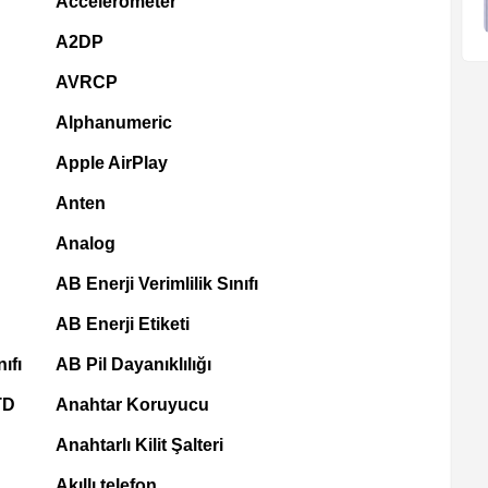
Accelerometer
A2DP
AVRCP
Alphanumeric
Apple AirPlay
Anten
Analog
AB Enerji Verimlilik Sınıfı
AB Enerji Etiketi
ıfı
AB Pil Dayanıklılığı
TD
Anahtar Koruyucu
Anahtarlı Kilit Şalteri
Akıllı telefon