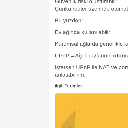
Güvenlik riski oluşturabilir.
Çünkü router üzerinde otomatik
Bu yüzden:
Ev ağında kullanılabilir
Kurumsal ağlarda genellikle ka
UPnP = Ağ cihazlarının
otoma
İstersen UPnP ile NAT ve port
anlatabilirim.
ilgili Terimler: