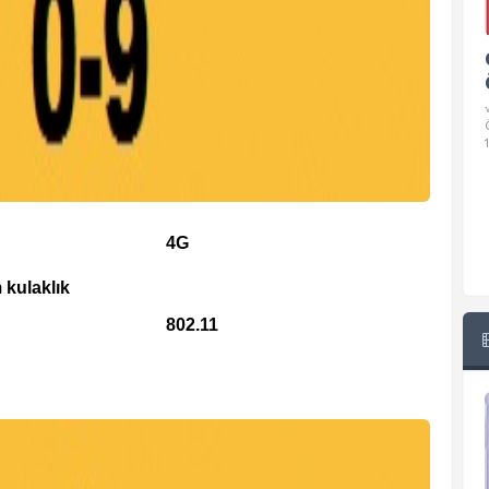
Google Pixel 10 Pro Teknik
Özellikleri
√ Temel Teknik Özellikleri √ Temel Teknik
Özellikler ve Detaylı Bilgileri. Ekran: 6.3 inç,
1280 x 2856 piksel, 120 Hz LTPO
4G
 kulaklık
802.11