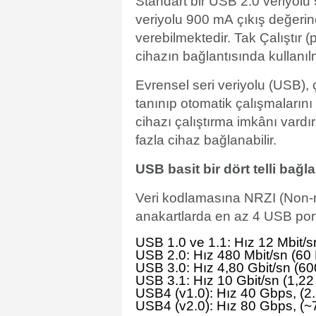
Standart bir USB 2.0 veriyolu
veriyolu 900 mA çıkış değerine
verebilmektedir. Tak Çalıştır 
cihazın bağlantısında kullanıl
Evrensel seri veriyolu (USB), ç
tanınıp otomatik çalışmalarını
cihazı çalıştırma imkânı vardı
fazla cihaz bağlanabilir.
USB basit bir dört telli bağla
Veri kodlamasına NRZI (Non-re
anakartlarda en az 4 USB por
USB 1.0 ve 1.1: Hız 12 Mbit/s
USB 2.0: Hız 480 Mbit/sn (60
USB 3.0: Hız 4,80 Gbit/sn (6
USB 3.1: Hız 10 Gbit/sn (1,2
USB4 (v1.0): Hız 40 Gbps, (2
USB4 (v2.0): Hız 80 Gbps, (~