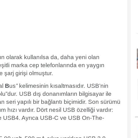
 olarak kullanılsa da, daha yeni olan
şitli marka cep telefonlarında en yaygın
şarj girişi olmuştur.
al
B
us
”
kelimesinin kısaltmasıdır
.
USB’nin
olu”dur
.
USB dış donanımların bilgisayar ile
n seri yapılı bir bağlantı biçimidir. Son sürümü
ım hızı vardır. Dört nesil USB özelliği vardır:
ve USB4. Ayrıca USB-C ve USB On-The-