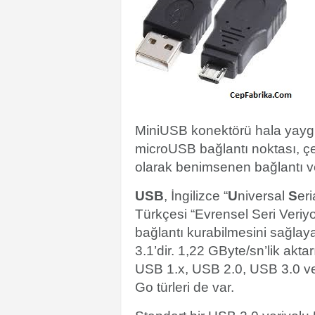
MiniUSB konektörü hala yaygın
microUSB bağlantı noktası, çe
olarak benimsenen bağlantı ve 
USB
, İngilizce “
U
niversal
S
eri
Türkçesi “Evrensel Seri Veriy
bağlantı kurabilmesini sağlaya
3.1’dir. 1,22 GByte/sn’lik aktar
USB 1.x, USB 2.0, USB 3.0 
Go türleri de var.