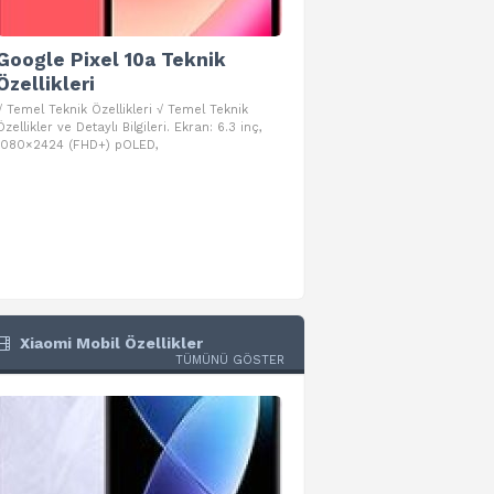
Google Pixel 10a Teknik
Google Pixel 10 Pro 
Özellikleri
Teknik Özellikleri
√ Temel Teknik Özellikleri √ Temel Teknik
√ Temel Teknik Özellikleri √ Goog
Özellikler ve Detaylı Bilgileri. Ekran: 6.3 inç,
Pro Fold Teknik Özellikleri ve Detay
1080×2424 (FHD+) pOLED,
İşlemci: Google Tensor G5
Xiaomi Mobil Özellikler
TÜMÜNÜ GÖSTER