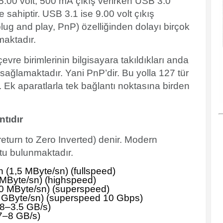
 5.00 volt, 500 mA çıkış verirken USB 3.0
 sahiptir. USB 3.1 ise 9.00 volt çıkış
(plug and play, PnP) özelliğinden dolayı birçok
maktadır.
evre birimlerinin bilgisayara takıldıkları anda
 sağlamaktadır. Yani PnP’dir. Bu yolla 127 tür
r. Ek aparatlarla tek bağlantı noktasına birden
ntıdır
turn to Zero Inverted) denir. Modern
tu bulunmaktadır.
n (1,5 MByte/sn) (fullspeed)
 MByte/sn) (highspeed)
00 MByte/sn) (superspeed)
2 GByte/sn) (superspeed 10 Gbps)
.8–3.5 GB/s)
7–8 GB/s)