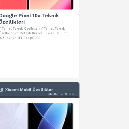
Google Pixel 10a Teknik
Google Pixel 10 Pro 
Özellikleri
Teknik Özellikleri
√ Temel Teknik Özellikleri √ Temel Teknik
√ Temel Teknik Özellikleri √ Goog
Özellikler ve Detaylı Bilgileri. Ekran: 6.3 inç,
Pro Fold Teknik Özellikleri ve Detay
1080×2424 (FHD+) pOLED,
İşlemci: Google Tensor G5
Xiaomi Mobil Özellikler
TÜMÜNÜ GÖSTER