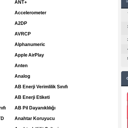
ANT+
Accelerometer
A2DP
AVRCP
Alphanumeric
Apple AirPlay
Anten
Analog
AB Enerji Verimlilik Sınıfı
AB Enerji Etiketi
ıfı
AB Pil Dayanıklılığı
TD
Anahtar Koruyucu