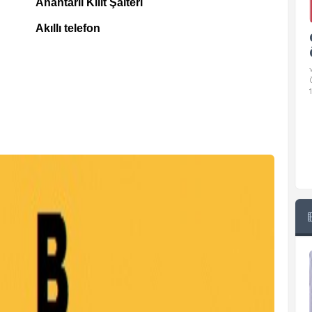
Anahtarlı Kilit Şalteri
Akıllı telefon
Google Pixel 10 Pro Teknik
Özellikleri
√ Temel Teknik Özellikleri √ Temel Teknik
Özellikler ve Detaylı Bilgileri. Ekran: 6.3 inç,
1280 x 2856 piksel, 120 Hz LTPO