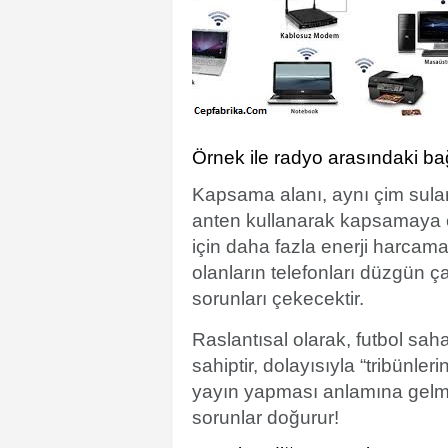
Örnek ile radyo arasındaki ba
Kapsama alanı, aynı çim sulamak
anten kullanarak kapsamaya ç
için daha fazla enerji harcam
olanların telefonları düzgün ç
sorunları çekecektir.
Raslantısal olarak, futbol sah
sahiptir, dolayısıyla “tribünl
yayın yapması anlamına gelme
sorunlar doğurur!