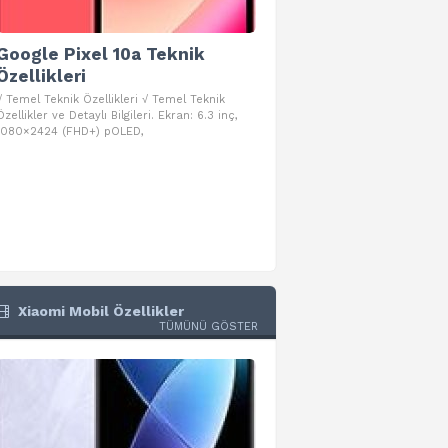
Google Pixel 10a Teknik
Google Pixel 10 Pro 
Özellikleri
Teknik Özellikleri
√ Temel Teknik Özellikleri √ Temel Teknik
√ Temel Teknik Özellikleri √ Goog
Özellikler ve Detaylı Bilgileri. Ekran: 6.3 inç,
Pro Fold Teknik Özellikleri ve Detay
1080×2424 (FHD+) pOLED,
İşlemci: Google Tensor G5
Xiaomi Mobil Özellikler
TÜMÜNÜ GÖSTER