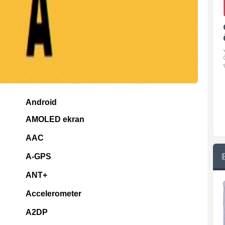
Google Pixel 10 Pro Teknik
Özellikleri
√ Temel Teknik Özellikleri √ Temel Teknik
Özellikler ve Detaylı Bilgileri. Ekran: 6.3 inç,
1280 x 2856 piksel, 120 Hz LTPO
Android
AMOLED ekran
AAC
A-GPS
ANT+
Accelerometer
A2DP