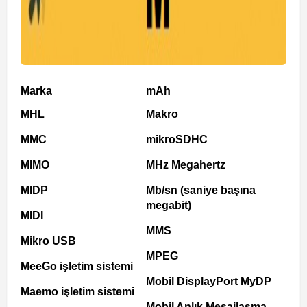
Marka
mAh
MHL
Makro
MMC
mikroSDHC
MIMO
MHz Megahertz
MIDP
Mb/sn (saniye başına
megabit)
MIDI
MMS
Mikro USB
MPEG
MeeGo işletim sistemi
Mobil DisplayPort MyDP
Maemo işletim sistemi
Mobil Anlık Mesajlaşma