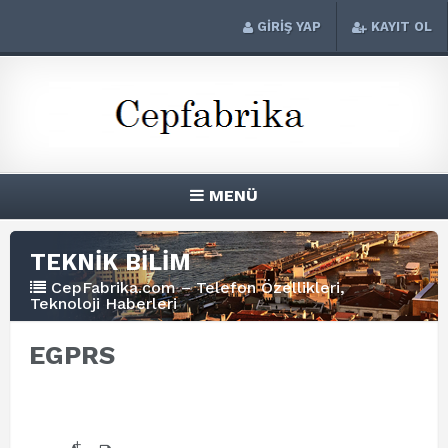
GİRİŞ YAP
KAYIT OL
MENÜ
TEKNİK BİLİM
CepFabrika.com – Telefon Özellikleri,
Teknoloji Haberleri
EGPRS
+