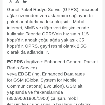
-
Genel Paket Radyo Servisi (GPRS), hücresel
ağlar üzerinden veri aktarımını sağlayan bir
paket anahtarlama teknolojisidir. Mobil
internet, MMS ve diğer veri iletişimlerinde
kullanılır. Teoride GPRS’nin hız sınırı 115
kbps’dir, ancak çoğu ağda yaklaşık 35
kbps’dir. GPRS, gayri resmi olarak 2.5G
olarak da adlandırılır.
EGPRS
(İngilizce:
Enhanced General Packet
Radio Service
)
veya
EDGE
(ing.
E
nhanced
D
ata rates
for
G
SM (Global System for Mobile
Communications)
E
volution), GSM alt
yapısında ve frekanslarında
(850/900/1800/1900) çalışan, mobil
iletişimde üçüncü neslin başlangıcı olarak