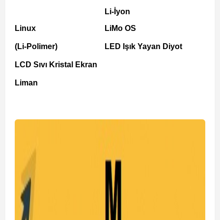
Li-İyon
Linux
LiMo OS
(Li-Polimer)
LED Işık Yayan Diyot
LCD Sıvı Kristal Ekran
Liman