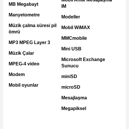
MB Megabayt
IM
Manyetometre
Modeller
Müzik çalma süresi pil
Mobil WiMAX
ömrü
MMCmobile
MP3 MPEG Layer 3
Mini USB
Müzik Çalar
Microsoft Exchange
MPEG-4 video
Sunucu
Modem
miniSD
Mobil oyunlar
microSD
Mesajlaşma
Megapiksel