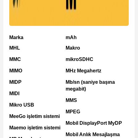
Marka
mAh
MHL
Makro
MMC
mikroSDHC
MIMO
MHz Megahertz
MIDP
Mb/sn (saniye başına
megabit)
MIDI
MMS
Mikro USB
MPEG
MeeGo işletim sistemi
Mobil DisplayPort MyDP
Maemo işletim sistemi
Mobil Anlık Mesajlaşma