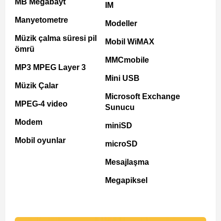
MB Megabayt
IM
Manyetometre
Modeller
Müzik çalma süresi pil
Mobil WiMAX
ömrü
MMCmobile
MP3 MPEG Layer 3
Mini USB
Müzik Çalar
Microsoft Exchange
MPEG-4 video
Sunucu
Modem
miniSD
Mobil oyunlar
microSD
Mesajlaşma
Megapiksel